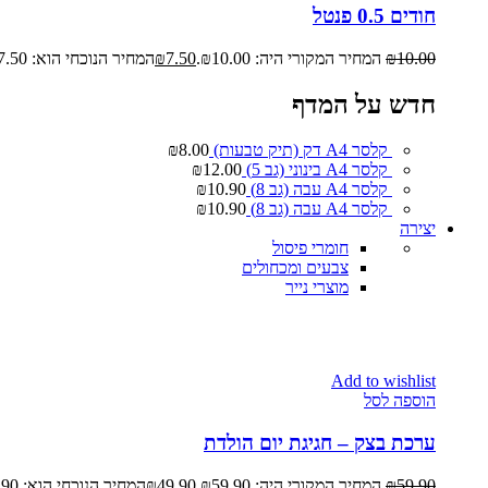
חודים 0.5 פנטל
10.00
₪
המחיר המקורי היה: ₪10.00.
7.50
₪
המחיר הנוכחי הוא: ₪7.50.
חדש על המדף
קלסר A4 דק (תיק טבעות)
8.00
₪
קלסר A4 בינוני (גב 5)
12.00
₪
קלסר A4 עבה (גב 8)
10.90
₪
קלסר A4 עבה (גב 8)
10.90
₪
יצירה
חומרי פיסול
צבעים ומכחולים
מוצרי נייר
Add to wishlist
הוספה לסל
ערכת בצק – חגיגת יום הולדת
59.90
₪
המחיר המקורי היה: ₪59.90.
49.90
₪
המחיר הנוכחי הוא: ₪49.90.