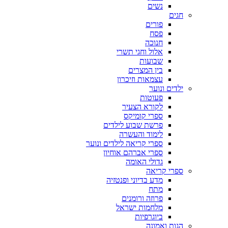
נשים
חגים
פורים
פסח
חנוכה
אלול וחגי תשרי
שבועות
בין המצרים
עצמאות וזיכרון
ילדים ונוער
פעוטות
לקורא הצעיר
ספרי קומיקס
פרשת שבוע לילדים
לימוד והעשרה
ספרי קריאה לילדים ונוער
ספרי אברהם אוחיון
גדולי האומה
ספרי קריאה
מדע בדיוני ופנטזיה
מתח
פרוזה ורומנים
מלחמות ישראל
ביוגרפיות
הגות ואמונה