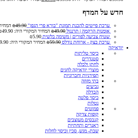
חדש על המדף
ערכת פייטים להכנת תמונת "בורא פרי הגפן"
49.90
₪
המחיר המ
אומנות הרקמה | תרנגול
49.90
₪
המחיר המקורי היה: ₪49.90.
שטיח צביעה לפורים | משימה בלשית
5.90
₪
ערכת בצק - ארוחת נודלס
59.90
₪
המחיר המקורי היה: ₪59.90.
יודאיקה
כיסוי טליתות
סטנדרים
לחתן ולכלה
מוצרי יודאיקה לחגים
תפידניות וחברוניות
בתי מזוזה
גביעים
הבדלה
כיסוי פלטה
נטלות
פמוטים
קופות צדקה
קנבסים מעוצבים
ראנרים ותחתיות
שבת- מגש, סכין וכיסוי לחלות