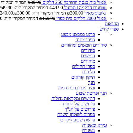
פאזל בית כנסת החורבה 250 חלקים
39.90
₪
המחיר המקורי היה: 0
אומנות הרקמה | תרנגול
49.90
₪
המחיר המקורי היה: ₪49.90.
גלובוס מאיר
300.00
₪
המחיר המקורי היה: ₪300.00.
240.00
פאזל 2000 חלקים בית כפרי
169.90
₪
המחיר המקורי היה: ₪169.90.
מחנאות
ספרי קודש
כרגע במבצע
מבצע
ספרי מתנה
סידורים חומשים ומחזורים
סידורים
חומשים
מחזורים
ספרי תהילים
סליחות
תיקון קוראים
תנך
זמירונים וברכת המזון
תנך ופרשת שבוע
חומשים ומקראות גדולות
פירושים על התורה
פירושים על הנ"ך
ספרים לשולחן השבת
פרשת שבוע לילדים
גמרא ומשניות
משניות