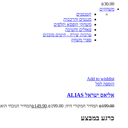
₪
30.00
משחקים
קטנטנים
מגנטים והרכבות
משחקי קופסא וקלפים
פאזלים וחשיבה
ערכות יצירה - קיטים מוכנים
ספרי משחק
Add to wishlist
הוספה לסל
אליאס ישראל ALIAS
199.00
₪
המחיר המקורי היה: ₪199.00.
149.90
₪
המחיר הנוכחי הוא: ₪149.90
כרגע במבצע