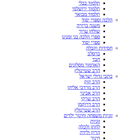
תלמוד בבלי
תלמוד ירושלמי
תלמוד מבואר
הלכה וספרי יסוד
משנה ברורה
שולחן ערוך
ספרי הלכה בני זמנינו
ספרי יסוד
חסידות וקבלה
ברסלב
חבד
האדמור מסלונים
הרב שטיינזלץ
כתבי גדולי ישראל
הרב קוק
הרב מרדכי אליהו
הרב אבינר
הרב שרקי
הרב דרוקמן
הרב שטיינזלץ
זוגיות משפחה וחינוך ילדים
זוגיות
לחתן ולכלה
הריון ולידה
חינוך