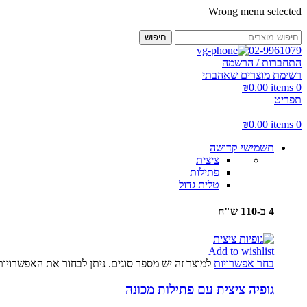
Wrong menu selected
חיפוש
02-9961079
התחברות / הרשמה
רשימת מוצרים שאהבתי
₪
0.00
items
0
תפריט
₪
0.00
items
0
תשמישי קדושה
ציצית
פתילות
טלית גדול
4 ב-110 ש"ח
Add to wishlist
בחר אפשרויות
למוצר זה יש מספר סוגים. ניתן לבחור את האפשרויו
גופיה ציצית עם פתילות מכונה