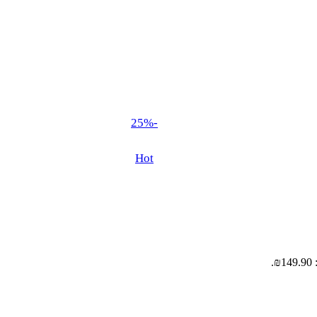
-25%
Hot
.