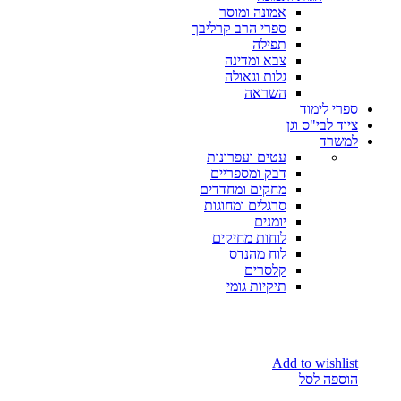
אמונה ומוסר
ספרי הרב קרליבך
תפילה
צבא ומדינה
גלות וגאולה
השראה
ספרי לימוד
ציוד לבי"ס וגן
למשרד
עטים ועפרונות
דבק ומספריים
מחקים ומחדדים
סרגלים ומחוגות
יומנים
לוחות מחיקים
לוח מהנדס
קלסרים
תיקיות גומי
Add to wishlist
הוספה לסל