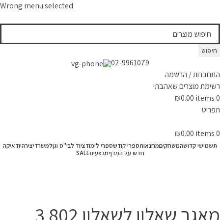
Wrong menu selected
חיפוש
02-9961079
התחברות / הרשמה
רשימת מוצרים שאהבתי
₪
0.00
items
0
תפריט
₪
0.00
items
0
תשמישי קדושה
משחקים
מחנאות
ספרי קודש
ספרי לימוד
ציוד לבי"ס וגן
למשרד
יצירה
יודאיקה
חדש על המדף
מבצעים
SALE
המרכז לספר
»
חנות
»
ספרי לימוד
»
בתי ספר + כיתות
»
אולפנת קרית ארבע |
מעודכן תשפ"ב
»
כיתה יא
»
מאגר שאלון לשאלון 802 3 יח"ל
מאגר שאלון לשאלון 802 3