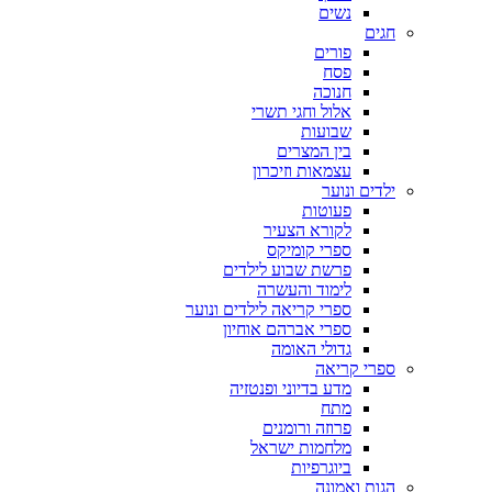
נשים
חגים
פורים
פסח
חנוכה
אלול וחגי תשרי
שבועות
בין המצרים
עצמאות וזיכרון
ילדים ונוער
פעוטות
לקורא הצעיר
ספרי קומיקס
פרשת שבוע לילדים
לימוד והעשרה
ספרי קריאה לילדים ונוער
ספרי אברהם אוחיון
גדולי האומה
ספרי קריאה
מדע בדיוני ופנטזיה
מתח
פרוזה ורומנים
מלחמות ישראל
ביוגרפיות
הגות ואמונה