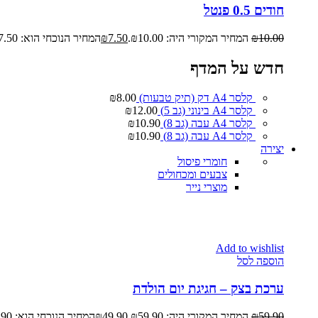
חודים 0.5 פנטל
10.00
₪
המחיר המקורי היה: ₪10.00.
7.50
₪
המחיר הנוכחי הוא: ₪7.50.
חדש על המדף
קלסר A4 דק (תיק טבעות)
8.00
₪
קלסר A4 בינוני (גב 5)
12.00
₪
קלסר A4 עבה (גב 8)
10.90
₪
קלסר A4 עבה (גב 8)
10.90
₪
יצירה
חומרי פיסול
צבעים ומכחולים
מוצרי נייר
Add to wishlist
הוספה לסל
ערכת בצק – חגיגת יום הולדת
59.90
₪
המחיר המקורי היה: ₪59.90.
49.90
₪
המחיר הנוכחי הוא: ₪49.90.