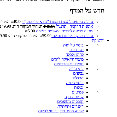
חדש על המדף
ערכת פייטים להכנת תמונת "בורא פרי הגפן"
49.90
₪
המחיר המ
אומנות הרקמה | תרנגול
49.90
₪
המחיר המקורי היה: ₪49.90.
שטיח צביעה לפורים | משימה בלשית
5.90
₪
ערכת בצק - ארוחת נודלס
59.90
₪
המחיר המקורי היה: ₪59.90.
יודאיקה
כיסוי טליתות
סטנדרים
לחתן ולכלה
מוצרי יודאיקה לחגים
תפידניות וחברוניות
בתי מזוזה
גביעים
הבדלה
כיסוי פלטה
נטלות
פמוטים
קופות צדקה
קנבסים מעוצבים
ראנרים ותחתיות
שבת- מגש, סכין וכיסוי לחלות