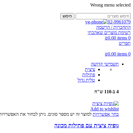
Wrong menu selected
חיפוש
02-9961079
התחברות / הרשמה
רשימת מוצרים שאהבתי
₪
0.00
items
0
תפריט
₪
0.00
items
0
תשמישי קדושה
ציצית
פתילות
טלית גדול
4 ב-110 ש"ח
Add to wishlist
בחר אפשרויות
למוצר זה יש מספר סוגים. ניתן לבחור את האפשרויו
גופיה ציצית עם פתילות מכונה