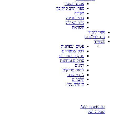
אמונה ומוסר
ספרי הרב קרליבך
תפילה
צבא ומדינה
גלות וגאולה
השראה
ספרי לימוד
ציוד לבי"ס וגן
למשרד
עטים ועפרונות
דבק ומספריים
מחקים ומחדדים
סרגלים ומחוגות
יומנים
לוחות מחיקים
לוח מהנדס
קלסרים
תיקיות גומי
Add to wishlist
הוספה לסל