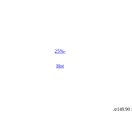
-25%
Hot
.