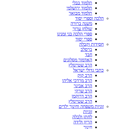
תלמוד בבלי
תלמוד ירושלמי
תלמוד מבואר
הלכה וספרי יסוד
משנה ברורה
שולחן ערוך
ספרי הלכה בני זמנינו
ספרי יסוד
חסידות וקבלה
ברסלב
חבד
האדמור מסלונים
הרב שטיינזלץ
כתבי גדולי ישראל
הרב קוק
הרב מרדכי אליהו
הרב אבינר
הרב שרקי
הרב דרוקמן
הרב שטיינזלץ
זוגיות משפחה וחינוך ילדים
זוגיות
לחתן ולכלה
הריון ולידה
חינוך