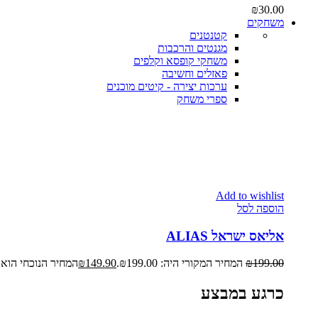
₪
30.00
משחקים
קטנטנים
מגנטים והרכבות
משחקי קופסא וקלפים
פאזלים וחשיבה
ערכות יצירה - קיטים מוכנים
ספרי משחק
Add to wishlist
הוספה לסל
אליאס ישראל ALIAS
199.00
₪
המחיר המקורי היה: ₪199.00.
149.90
₪
המחיר הנוכחי הוא: ₪149.90
כרגע במבצע