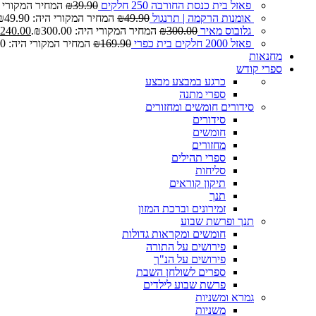
פאזל בית כנסת החורבה 250 חלקים
39.90
₪
המחיר המקורי היה: 0
אומנות הרקמה | תרנגול
49.90
₪
המחיר המקורי היה: ₪49.90.
גלובוס מאיר
300.00
₪
המחיר המקורי היה: ₪300.00.
240.00
פאזל 2000 חלקים בית כפרי
169.90
₪
המחיר המקורי היה: ₪169.90.
מחנאות
ספרי קודש
כרגע במבצע
מבצע
ספרי מתנה
סידורים חומשים ומחזורים
סידורים
חומשים
מחזורים
ספרי תהילים
סליחות
תיקון קוראים
תנך
זמירונים וברכת המזון
תנך ופרשת שבוע
חומשים ומקראות גדולות
פירושים על התורה
פירושים על הנ"ך
ספרים לשולחן השבת
פרשת שבוע לילדים
גמרא ומשניות
משניות