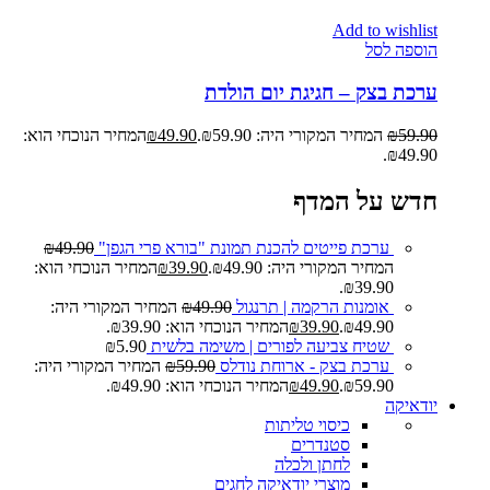
Add to wishlist
הוספה לסל
ערכת בצק – חגיגת יום הולדת
59.90
₪
המחיר המקורי היה: ₪59.90.
49.90
₪
המחיר הנוכחי הוא:
₪49.90.
חדש על המדף
ערכת פייטים להכנת תמונת "בורא פרי הגפן"
49.90
₪
המחיר המקורי היה: ₪49.90.
39.90
₪
המחיר הנוכחי הוא:
₪39.90.
אומנות הרקמה | תרנגול
49.90
₪
המחיר המקורי היה:
₪49.90.
39.90
₪
המחיר הנוכחי הוא: ₪39.90.
שטיח צביעה לפורים | משימה בלשית
5.90
₪
ערכת בצק - ארוחת נודלס
59.90
₪
המחיר המקורי היה:
₪59.90.
49.90
₪
המחיר הנוכחי הוא: ₪49.90.
יודאיקה
כיסוי טליתות
סטנדרים
לחתן ולכלה
מוצרי יודאיקה לחגים