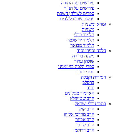
פירושים על התורה
פירושים על הנ"ך
ספרים לשולחן השבת
פרשת שבוע לילדים
גמרא ומשניות
משניות
תלמוד בבלי
תלמוד ירושלמי
תלמוד מבואר
הלכה וספרי יסוד
משנה ברורה
שולחן ערוך
ספרי הלכה בני זמנינו
ספרי יסוד
חסידות וקבלה
ברסלב
חבד
האדמור מסלונים
הרב שטיינזלץ
כתבי גדולי ישראל
הרב קוק
הרב מרדכי אליהו
הרב אבינר
הרב שרקי
הרב דרוקמן