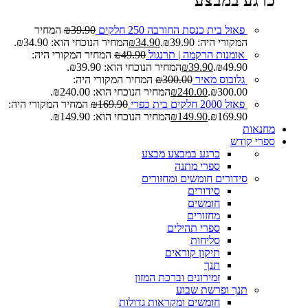
כרגע במבצע
פאזל בית כנסת החורבה 250 חלקים
39.90
₪
המחיר
המקורי היה: ₪39.90.
34.90
₪
המחיר הנוכחי הוא: ₪34.90.
אומנות הרקמה | תרנגול
49.90
₪
המחיר המקורי היה:
₪49.90.
39.90
₪
המחיר הנוכחי הוא: ₪39.90.
גלובוס מאיר
300.00
₪
המחיר המקורי היה:
₪300.00.
240.00
₪
המחיר הנוכחי הוא: ₪240.00.
פאזל 2000 חלקים בית כפרי
169.90
₪
המחיר המקורי היה:
₪169.90.
149.90
₪
המחיר הנוכחי הוא: ₪149.90.
מחנאות
ספרי קודש
כרגע במבצע
מבצע
ספרי מתנה
סידורים חומשים ומחזורים
סידורים
חומשים
מחזורים
ספרי תהילים
סליחות
תיקון קוראים
תנך
זמירונים וברכת המזון
תנך ופרשת שבוע
חומשים ומקראות גדולות