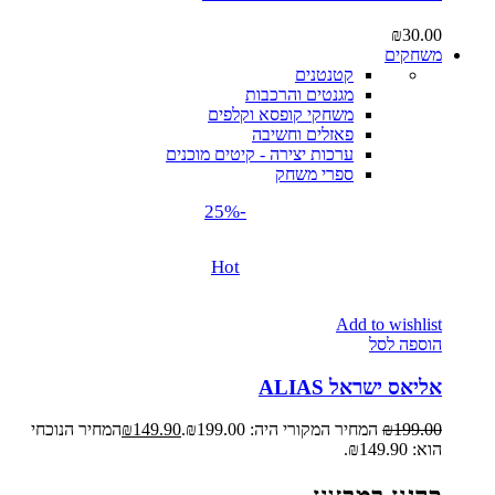
₪
30.00
משחקים
קטנטנים
מגנטים והרכבות
משחקי קופסא וקלפים
פאזלים וחשיבה
ערכות יצירה - קיטים מוכנים
ספרי משחק
-25%
Hot
Add to wishlist
הוספה לסל
אליאס ישראל ALIAS
199.00
₪
המחיר המקורי היה: ₪199.00.
149.90
₪
המחיר הנוכחי
הוא: ₪149.90.