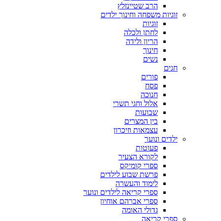
הרב שטיינזלץ
זוגיות משפחה וחינוך ילדים
זוגיות
לחתן ולכלה
הריון ולידה
חינוך
נשים
חגים
פורים
פסח
חנוכה
אלול וחגי תשרי
שבועות
בין המצרים
עצמאות וזיכרון
ילדים ונוער
פעוטות
לקורא הצעיר
ספרי קומיקס
פרשת שבוע לילדים
לימוד והעשרה
ספרי קריאה לילדים ונוער
ספרי אברהם אוחיון
גדולי האומה
ספרי קריאה