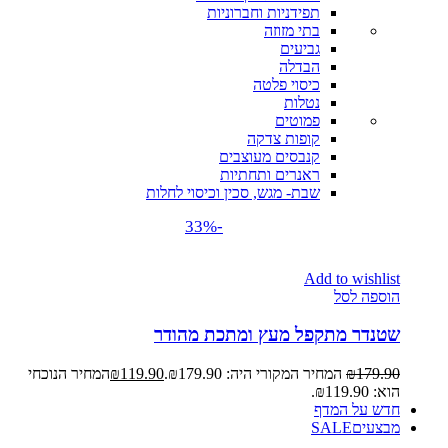
תפידניות וחברוניות
בתי מזוזה
גביעים
הבדלה
כיסוי פלטה
נטלות
פמוטים
קופות צדקה
קנבסים מעוצבים
ראנרים ותחתיות
שבת- מגש, סכין וכיסוי לחלות
-33%
Add to wishlist
הוספה לסל
שטנדר מתקפל מעץ ומתכת מהודר
179.90
₪
המחיר המקורי היה: ₪179.90.
119.90
₪
המחיר הנוכחי
הוא: ₪119.90.
חדש על המדף
מבצעים
SALE