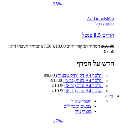
-25%
Add to wishlist
הוספה לסל
חודים 0.5 פנטל
10.00
₪
המחיר המקורי היה: ₪10.00.
7.50
₪
המחיר הנוכחי הוא:
₪7.50.
חדש על המדף
קלסר A4 דק (תיק טבעות)
8.00
₪
קלסר A4 בינוני (גב 5)
12.00
₪
קלסר A4 עבה (גב 8)
10.90
₪
קלסר A4 עבה (גב 8)
10.90
₪
יצירה
חומרי פיסול
צבעים ומכחולים
מוצרי נייר
-17%