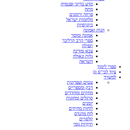
מדע בדיוני ופנטזיה
מתח
פרוזה ורומנים
מלחמות ישראל
ביוגרפיות
הגות ואמונה
אמונה ומוסר
ספרי הרב קרליבך
תפילה
צבא ומדינה
גלות וגאולה
השראה
ספרי לימוד
ציוד לבי"ס וגן
למשרד
עטים ועפרונות
דבק ומספריים
מחקים ומחדדים
סרגלים ומחוגות
יומנים
לוחות מחיקים
לוח מהנדס
קלסרים
תיקיות גומי