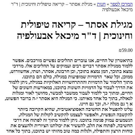
המרכז לספר
»
חנות
»
מגילת אסתר – קריאה טיפולית וחינוכית | ד"ר
מיכאל אבעולפיה
מגילת אסתר – קריאה טיפולית
וחינוכית | ד"ר מיכאל אבעולפיה
₪
59.00
בתיאטרון של החיים, אנו עוברים תהליכים נפשיים מורכבים. אפשר
ללמוד ממגילת אסתר דברים רבים ועמוקים על תהליכים אלו. מרדכי
נמצא בתוכך, המן נמצא בתוכך, וכן חרבונה, אסתר, ושתי, אחשוורוש,
ממוכן, וכל שאר הדמויות שמופיעות במגילה, כולם הם בתוכנו.
מתוך הלימוד על הדמויות וההתרחשויות האלוקיות במגילה, ניתן ללמוד
את הדרך לעבוד על הדמויות השונות בתוכנו, במאורעות השונים של
החיים, ומתוך כך ללמוד לעבור ממשבר למבשר, מחושך לאור ומגלות
לגאולה, בתוך כל אחד מאיתנו. כי המגילה היא אסתר י-ה ברובד הפשוט,
א ך גם מגלה י-ה, וכך גם חיינו.
עלינו להפעיל את החשיבה האסוציאטיבית, שהיא הקרובה ביותר
להקשבה הנפשית, ולאפשר לעצמנו להקשיב לקולות של המגילה,
הנשמעים עמוק פנימה בתוכנו. ניתן ללמוד מתוך זה לפתוח את דרכי
החשיבה, לפתוח את הלב, להעשיר את יכולתנו הציורית ולהעצים את
כוחות הרצון והתפילה, ולגלות כמה טוב מהותי יש בתוכנו, בתוך כל אחד