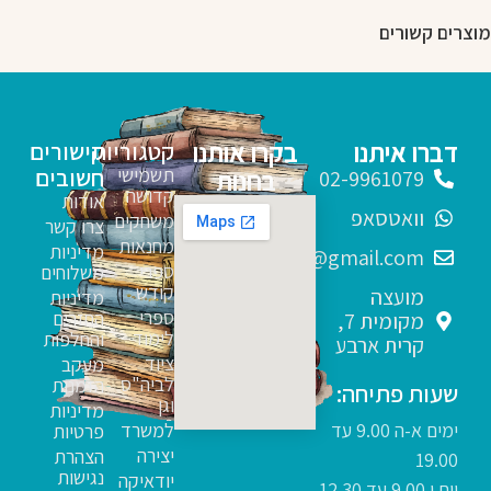
מוצרים קשורים
דברו איתנו
בקרו אותנו
קטגוריות
קישורים
תשמישי
חשובים
בחנות
02-9961079
קדושה
אודות
וואטסאפ
משחקים
צרו קשר
מחנאות
מדיניות
sfarim.k4@gmail.com
ספרי
משלוחים
קודש
מועצה
מדיניות
ספרי
החזרים
מקומית 7,
לימוד
והחלפות
קרית ארבע
ציוד
מעקב
לביה"ס
הזמנות
שעות פתיחה:
וגן
מדיניות
ימים א-ה 9.00 עד
למשרד
פרטיות
יצירה
הצהרת
19.00
נגישות
יודאיקה
יום ו 9.00 עד 12.30