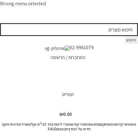
Wrong menu selected
חיפוש
02-9961079
התחברות / הרשמה
תפריט
₪
0.00
תשמישי קדושה
משחקים
מחנאות
ספרי קודש
ספרי לימוד
ציוד לבי"ס וגן
למשרד
יצירה
יודאיקה
חדש על המדף
מבצעים
SALE