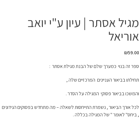
המרכז לספר
»
חנות
»
מגיל אסתר | עיון ע"י יואב אוריאל
מגיל אסתר | עיון ע"י יואב
אוריאל
₪
59.00
ספר זה בנוי כמערך שלם של הבנת מגילת אסתר :
תחילתו בביאור העניינים המרכזיים שלה ,
והמשכו בביאור פסוקי המגילה על הסדר .
לכל אורך הביאור , נשמרת התייחסות לשאלה – מה מתחדש בפסוקים הנידונים
, ביחס" לאומר " של המגילה בכללה .