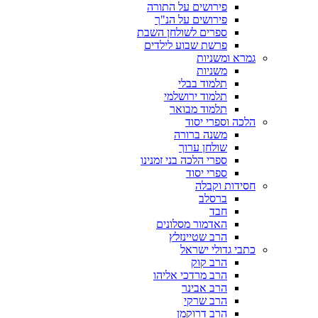
פירושים על התורה
פירושים על הנ"ך
ספרים לשולחן השבת
פרשת שבוע לילדים
גמרא ומשניות
משניות
תלמוד בבלי
תלמוד ירושלמי
תלמוד מבואר
הלכה וספרי יסוד
משנה ברורה
שולחן ערוך
ספרי הלכה בני זמנינו
ספרי יסוד
חסידות וקבלה
ברסלב
חבד
האדמור מסלונים
הרב שטיינזלץ
כתבי גדולי ישראל
הרב קוק
הרב מרדכי אליהו
הרב אבינר
הרב שרקי
הרב דרוקמן