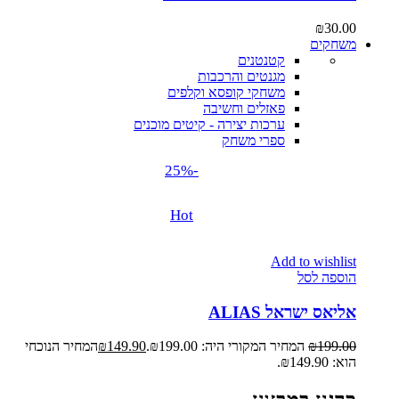
₪
30.00
משחקים
קטנטנים
מגנטים והרכבות
משחקי קופסא וקלפים
פאזלים וחשיבה
ערכות יצירה - קיטים מוכנים
ספרי משחק
-25%
Hot
Add to wishlist
הוספה לסל
אליאס ישראל ALIAS
199.00
₪
המחיר המקורי היה: ₪199.00.
149.90
₪
המחיר הנוכחי
הוא: ₪149.90.