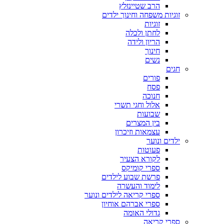
הרב שטיינזלץ
זוגיות משפחה וחינוך ילדים
זוגיות
לחתן ולכלה
הריון ולידה
חינוך
נשים
חגים
פורים
פסח
חנוכה
אלול וחגי תשרי
שבועות
בין המצרים
עצמאות וזיכרון
ילדים ונוער
פעוטות
לקורא הצעיר
ספרי קומיקס
פרשת שבוע לילדים
לימוד והעשרה
ספרי קריאה לילדים ונוער
ספרי אברהם אוחיון
גדולי האומה
ספרי קריאה