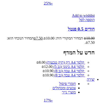
-25%
Add to wishlist
הוספה לסל
חודים 0.5 פנטל
10.00
₪
המחיר המקורי היה: ₪10.00.
7.50
₪
המחיר הנוכחי הוא:
₪7.50.
חדש על המדף
קלסר A4 דק (תיק טבעות)
8.00
₪
קלסר A4 בינוני (גב 5)
12.00
₪
קלסר A4 עבה (גב 8)
10.90
₪
קלסר A4 עבה (גב 8)
10.90
₪
יצירה
חומרי פיסול
צבעים ומכחולים
מוצרי נייר
-17%