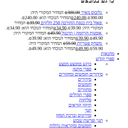
כרגע במבצע
גלובוס מאיר
300.00
₪
המחיר המקורי היה:
₪300.00.
240.00
₪
המחיר הנוכחי הוא: ₪240.00.
פאזל בית כנסת החורבה 250 חלקים
39.90
₪
המחיר
המקורי היה: ₪39.90.
34.90
₪
המחיר הנוכחי הוא: ₪34.90.
אומנות הרקמה | תרנגול
49.90
₪
המחיר המקורי היה:
₪49.90.
39.90
₪
המחיר הנוכחי הוא: ₪39.90.
משחק פטריות
59.90
₪
המחיר המקורי היה:
₪59.90.
49.90
₪
המחיר הנוכחי הוא: ₪49.90.
מחנאות
ספרי קודש
כרגע במבצע
מבצע
ספרי מתנה
סידורים חומשים ומחזורים
סידורים
חומשים
מחזורים
ספרי תהילים
סליחות
תיקון קוראים
תנך
זמירונים וברכת המזון
תנך ופרשת שבוע
חומשים ומקראות גדולות