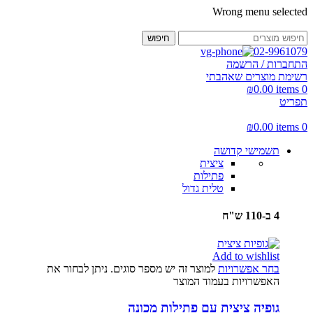
Wrong menu selected
חיפוש
02-9961079
התחברות / הרשמה
רשימת מוצרים שאהבתי
₪
0.00
items
0
תפריט
₪
0.00
items
0
תשמישי קדושה
ציצית
פתילות
טלית גדול
4 ב-110 ש"ח
Add to wishlist
בחר אפשרויות
למוצר זה יש מספר סוגים. ניתן לבחור את
האפשרויות בעמוד המוצר
גופיה ציצית עם פתילות מכונה