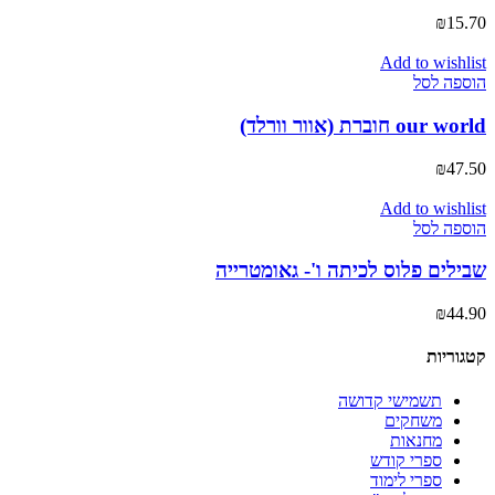
₪
15.70
Add to wishlist
הוספה לסל
our world חוברת (אוור וורלד)
₪
47.50
Add to wishlist
הוספה לסל
שבילים פלוס לכיתה ו'- גאומטרייה
₪
44.90
קטגוריות
תשמישי קדושה
משחקים
מחנאות
ספרי קודש
ספרי לימוד