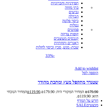
תפידניות וחברוניות
בתי מזוזה
גביעים
הבדלה
כיסוי פלטה
נטלות
פמוטים
קופות צדקה
קנבסים מעוצבים
ראנרים ותחתיות
שבת- מגש, סכין וכיסוי לחלות
-33%
Add to wishlist
הוספה לסל
שטנדר מתקפל מעץ ומתכת מהודר
179.90
₪
המחיר המקורי היה: ₪179.90.
119.90
₪
המחיר הנוכחי
הוא: ₪119.90.
חדש על המדף
מבצעים
SALE