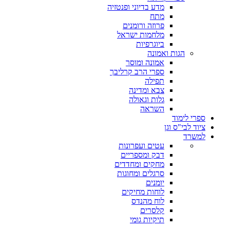
מדע בדיוני ופנטזיה
מתח
פרוזה ורומנים
מלחמות ישראל
ביוגרפיות
הגות ואמונה
אמונה ומוסר
ספרי הרב קרליבך
תפילה
צבא ומדינה
גלות וגאולה
השראה
ספרי לימוד
ציוד לבי"ס וגן
למשרד
עטים ועפרונות
דבק ומספריים
מחקים ומחדדים
סרגלים ומחוגות
יומנים
לוחות מחיקים
לוח מהנדס
קלסרים
תיקיות גומי