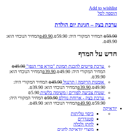
Add to wishlist
הוספה לסל
ערכת בצק – חגיגת יום הולדת
59.90
₪
המחיר המקורי היה: ₪59.90.
49.90
₪
המחיר הנוכחי הוא:
₪49.90.
חדש על המדף
ערכת פייטים להכנת תמונת "בורא פרי הגפן"
49.90
₪
המחיר המקורי היה: ₪49.90.
39.90
₪
המחיר הנוכחי הוא:
₪39.90.
אומנות הרקמה | תרנגול
49.90
₪
המחיר המקורי היה:
₪49.90.
39.90
₪
המחיר הנוכחי הוא: ₪39.90.
שטיח צביעה לפורים | משימה בלשית
5.90
₪
ערכת בצק - ארוחת נודלס
59.90
₪
המחיר המקורי היה:
₪59.90.
49.90
₪
המחיר הנוכחי הוא: ₪49.90.
יודאיקה
כיסוי טליתות
סטנדרים
לחתן ולכלה
מוצרי יודאיקה לחגים