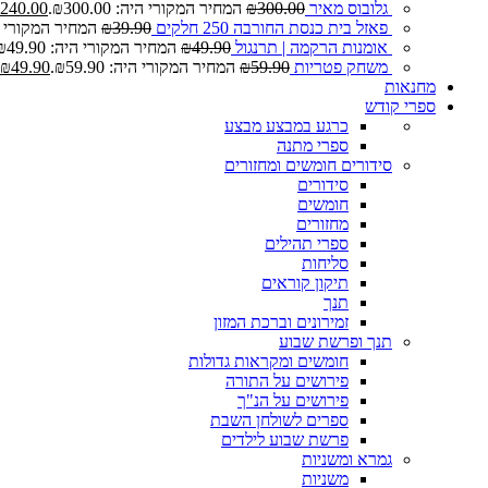
גלובוס מאיר
300.00
₪
המחיר המקורי היה: ₪300.00.
240.00
פאזל בית כנסת החורבה 250 חלקים
39.90
₪
המחיר המקורי היה: 0
אומנות הרקמה | תרנגול
49.90
₪
המחיר המקורי היה: ₪49.90.
משחק פטריות
59.90
₪
המחיר המקורי היה: ₪59.90.
49.90
₪
מחנאות
ספרי קודש
כרגע במבצע
מבצע
ספרי מתנה
סידורים חומשים ומחזורים
סידורים
חומשים
מחזורים
ספרי תהילים
סליחות
תיקון קוראים
תנך
זמירונים וברכת המזון
תנך ופרשת שבוע
חומשים ומקראות גדולות
פירושים על התורה
פירושים על הנ"ך
ספרים לשולחן השבת
פרשת שבוע לילדים
גמרא ומשניות
משניות