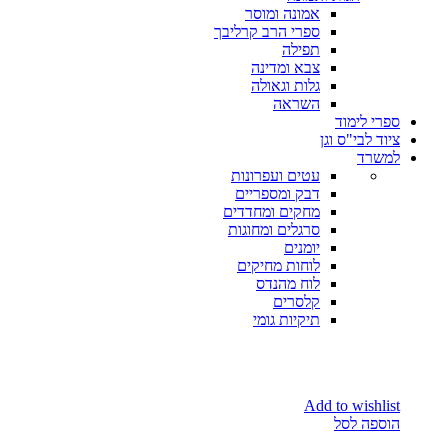
אמונה ומוסר
ספרי הרב קרליבך
תפילה
צבא ומדינה
גלות וגאולה
השראה
ספרי לימוד
ציוד לבי"ס וגן
למשרד
עטים ועפרונות
דבק ומספריים
מחקים ומחדדים
סרגלים ומחוגות
יומנים
לוחות מחיקים
לוח מהנדס
קלסרים
תיקיות גומי
Add to wishlist
הוספה לסל