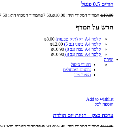
חודים 0.5 פנטל
10.00
₪
המחיר המקורי היה: ₪10.00.
7.50
₪
המחיר הנוכחי הוא: ₪7.50.
חדש על המדף
קלסר A4 דק (תיק טבעות)
8.00
₪
קלסר A4 בינוני (גב 5)
12.00
₪
קלסר A4 עבה (גב 8)
10.90
₪
קלסר A4 עבה (גב 8)
10.90
₪
יצירה
חומרי פיסול
צבעים ומכחולים
מוצרי נייר
Add to wishlist
הוספה לסל
ערכת בצק – חגיגת יום הולדת
59.90
₪
המחיר המקורי היה: ₪59.90.
49.90
₪
המחיר הנוכחי הוא: ₪49.90.