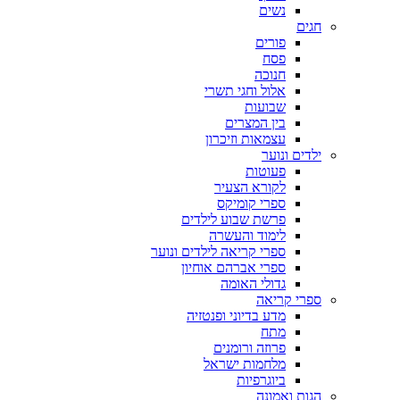
נשים
חגים
פורים
פסח
חנוכה
אלול וחגי תשרי
שבועות
בין המצרים
עצמאות וזיכרון
ילדים ונוער
פעוטות
לקורא הצעיר
ספרי קומיקס
פרשת שבוע לילדים
לימוד והעשרה
ספרי קריאה לילדים ונוער
ספרי אברהם אוחיון
גדולי האומה
ספרי קריאה
מדע בדיוני ופנטזיה
מתח
פרוזה ורומנים
מלחמות ישראל
ביוגרפיות
הגות ואמונה