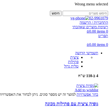
Wrong menu selected
חיפוש
02-9961079
התחברות / הרשמה
רשימת מוצרים שאהבתי
₪
0.00
items
0
תפריט
₪
0.00
items
0
תשמישי קדושה
ציצית
פתילות
טלית גדול
4 ב-110 ש"ח
Add to wishlist
בחר אפשרויות
למוצר זה יש מספר סוגים. ניתן לבחור את האפשרויו
גופיה ציצית עם פתילות מכונה