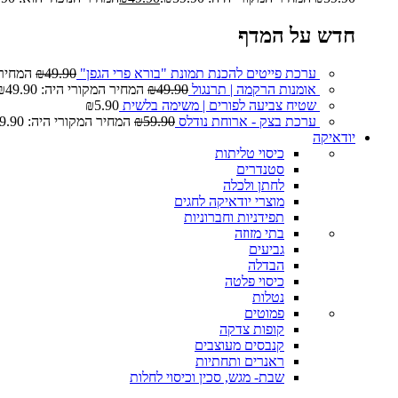
חדש על המדף
ערכת פייטים להכנת תמונת "בורא פרי הגפן"
49.90
₪
המחיר המ
אומנות הרקמה | תרנגול
49.90
₪
המחיר המקורי היה: ₪49.90.
שטיח צביעה לפורים | משימה בלשית
5.90
₪
ערכת בצק - ארוחת נודלס
59.90
₪
המחיר המקורי היה: ₪59.90.
יודאיקה
כיסוי טליתות
סטנדרים
לחתן ולכלה
מוצרי יודאיקה לחגים
תפידניות וחברוניות
בתי מזוזה
גביעים
הבדלה
כיסוי פלטה
נטלות
פמוטים
קופות צדקה
קנבסים מעוצבים
ראנרים ותחתיות
שבת- מגש, סכין וכיסוי לחלות