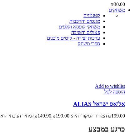
₪
30.00
משחקים
קטנטנים
מגנטים והרכבות
משחקי קופסא וקלפים
פאזלים וחשיבה
ערכות יצירה - קיטים מוכנים
ספרי משחק
Add to wishlist
הוספה לסל
אליאס ישראל ALIAS
199.00
₪
המחיר המקורי היה: ₪199.00.
149.90
₪
המחיר הנוכחי הוא: ₪149.90
כרגע במבצע