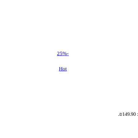
-25%
Hot
.