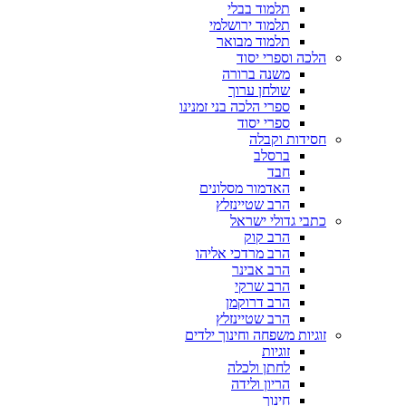
תלמוד בבלי
תלמוד ירושלמי
תלמוד מבואר
הלכה וספרי יסוד
משנה ברורה
שולחן ערוך
ספרי הלכה בני זמנינו
ספרי יסוד
חסידות וקבלה
ברסלב
חבד
האדמור מסלונים
הרב שטיינזלץ
כתבי גדולי ישראל
הרב קוק
הרב מרדכי אליהו
הרב אבינר
הרב שרקי
הרב דרוקמן
הרב שטיינזלץ
זוגיות משפחה וחינוך ילדים
זוגיות
לחתן ולכלה
הריון ולידה
חינוך