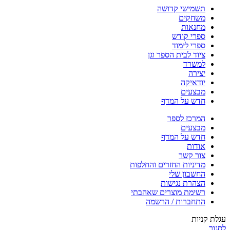
תשמישי קדושה
משחקים
מחנאות
ספרי קודש
ספרי לימוד
ציוד לבית הספר וגן
למשרד
יצירה
יודאיקה
מבצעים
חדש על המדף
המרכז לספר
מבצעים
חדש על המדף
אודות
צור קשר
מדיניות החזרים והחלפות
החשבון שלי
הצהרת נגישות
רשימת מוצרים שאהבתי
התחברות / הרשמה
עגלת קניות
לסגור