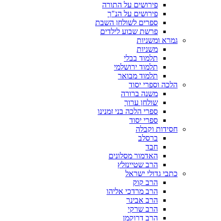
פירושים על התורה
פירושים על הנ"ך
ספרים לשולחן השבת
פרשת שבוע לילדים
גמרא ומשניות
משניות
תלמוד בבלי
תלמוד ירושלמי
תלמוד מבואר
הלכה וספרי יסוד
משנה ברורה
שולחן ערוך
ספרי הלכה בני זמנינו
ספרי יסוד
חסידות וקבלה
ברסלב
חבד
האדמור מסלונים
הרב שטיינזלץ
כתבי גדולי ישראל
הרב קוק
הרב מרדכי אליהו
הרב אבינר
הרב שרקי
הרב דרוקמן