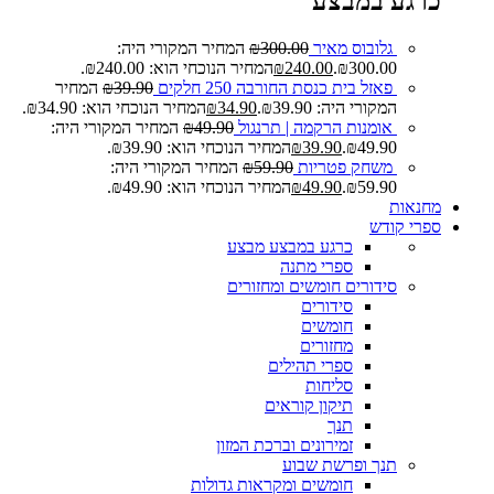
כרגע במבצע
גלובוס מאיר
300.00
₪
המחיר המקורי היה:
₪300.00.
240.00
₪
המחיר הנוכחי הוא: ₪240.00.
פאזל בית כנסת החורבה 250 חלקים
39.90
₪
המחיר
המקורי היה: ₪39.90.
34.90
₪
המחיר הנוכחי הוא: ₪34.90.
אומנות הרקמה | תרנגול
49.90
₪
המחיר המקורי היה:
₪49.90.
39.90
₪
המחיר הנוכחי הוא: ₪39.90.
משחק פטריות
59.90
₪
המחיר המקורי היה:
₪59.90.
49.90
₪
המחיר הנוכחי הוא: ₪49.90.
מחנאות
ספרי קודש
כרגע במבצע
מבצע
ספרי מתנה
סידורים חומשים ומחזורים
סידורים
חומשים
מחזורים
ספרי תהילים
סליחות
תיקון קוראים
תנך
זמירונים וברכת המזון
תנך ופרשת שבוע
חומשים ומקראות גדולות