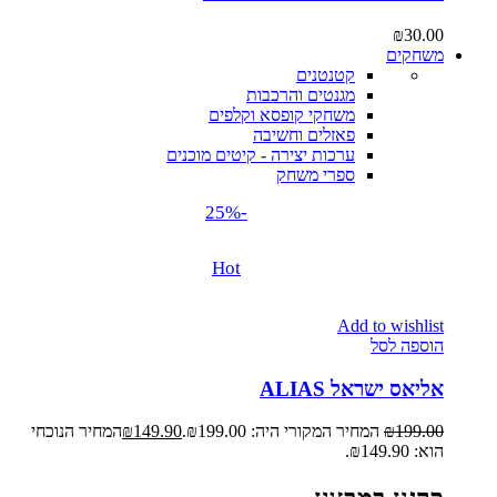
₪
30.00
משחקים
קטנטנים
מגנטים והרכבות
משחקי קופסא וקלפים
פאזלים וחשיבה
ערכות יצירה - קיטים מוכנים
ספרי משחק
-25%
Hot
Add to wishlist
הוספה לסל
אליאס ישראל ALIAS
199.00
₪
המחיר המקורי היה: ₪199.00.
149.90
₪
המחיר הנוכחי
הוא: ₪149.90.