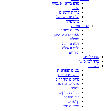
מדע בדיוני ופנטזיה
מתח
פרוזה ורומנים
מלחמות ישראל
ביוגרפיות
הגות ואמונה
אמונה ומוסר
ספרי הרב קרליבך
תפילה
צבא ומדינה
גלות וגאולה
השראה
ספרי לימוד
ציוד לבי"ס וגן
למשרד
עטים ועפרונות
דבק ומספריים
מחקים ומחדדים
סרגלים ומחוגות
יומנים
לוחות מחיקים
לוח מהנדס
קלסרים
תיקיות גומי