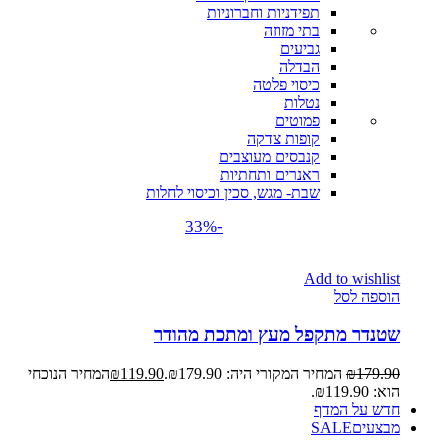
תפידניות וחברוניות
בתי מזוזה
גביעים
הבדלה
כיסוי פלטה
נטלות
פמוטים
קופות צדקה
קנבסים מעוצבים
ראנרים ותחתיות
שבת- מגש, סכין וכיסוי לחלות
-33%
Add to wishlist
הוספה לסל
שטנדר מתקפל מעץ ומתכת מהודר
179.90
₪
המחיר המקורי היה: ₪179.90.
119.90
₪
המחיר הנוכחי
הוא: ₪119.90.
חדש על המדף
מבצעים
SALE