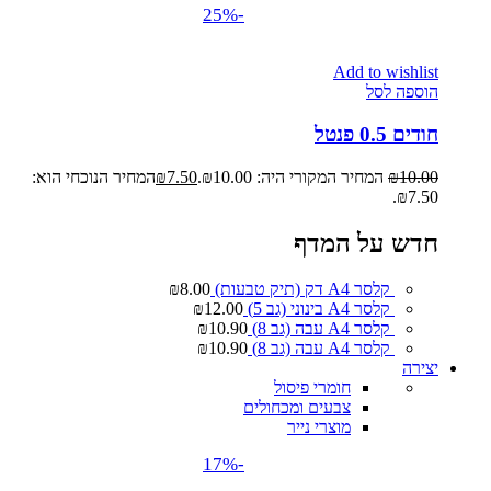
-25%
Add to wishlist
הוספה לסל
חודים 0.5 פנטל
10.00
₪
המחיר המקורי היה: ₪10.00.
7.50
₪
המחיר הנוכחי הוא:
₪7.50.
חדש על המדף
קלסר A4 דק (תיק טבעות)
8.00
₪
קלסר A4 בינוני (גב 5)
12.00
₪
קלסר A4 עבה (גב 8)
10.90
₪
קלסר A4 עבה (גב 8)
10.90
₪
יצירה
חומרי פיסול
צבעים ומכחולים
מוצרי נייר
-17%