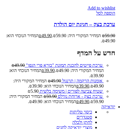
Add to wishlist
הוספה לסל
ערכת בצק – חגיגת יום הולדת
59.90
₪
המחיר המקורי היה: ₪59.90.
49.90
₪
המחיר הנוכחי הוא:
₪49.90.
חדש על המדף
ערכת פייטים להכנת תמונת "בורא פרי הגפן"
49.90
₪
המחיר המקורי היה: ₪49.90.
39.90
₪
המחיר הנוכחי הוא:
₪39.90.
אומנות הרקמה | תרנגול
49.90
₪
המחיר המקורי היה:
₪49.90.
39.90
₪
המחיר הנוכחי הוא: ₪39.90.
שטיח צביעה לפורים | משימה בלשית
5.90
₪
ערכת בצק - ארוחת נודלס
59.90
₪
המחיר המקורי היה:
₪59.90.
49.90
₪
המחיר הנוכחי הוא: ₪49.90.
יודאיקה
כיסוי טליתות
סטנדרים
לחתן ולכלה
מוצרי יודאיקה לחגים