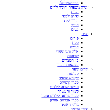
הרב שטיינזלץ
זוגיות משפחה וחינוך ילדים
זוגיות
לחתן ולכלה
הריון ולידה
חינוך
נשים
חגים
פורים
פסח
חנוכה
אלול וחגי תשרי
שבועות
בין המצרים
עצמאות וזיכרון
ילדים ונוער
פעוטות
לקורא הצעיר
ספרי קומיקס
פרשת שבוע לילדים
לימוד והעשרה
ספרי קריאה לילדים ונוער
ספרי אברהם אוחיון
גדולי האומה
ספרי קריאה