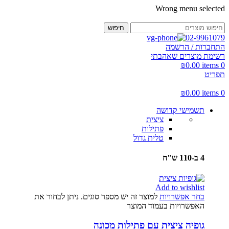
Wrong menu selected
חיפוש
02-9961079
התחברות / הרשמה
רשימת מוצרים שאהבתי
₪
0.00
items
0
תפריט
₪
0.00
items
0
תשמישי קדושה
ציצית
פתילות
טלית גדול
4 ב-110 ש"ח
Add to wishlist
בחר אפשרויות
למוצר זה יש מספר סוגים. ניתן לבחור את
האפשרויות בעמוד המוצר
גופיה ציצית עם פתילות מכונה