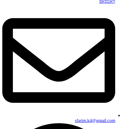
וואטסאפ
sfarim.k4@gmail.com