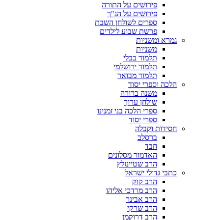
פירושים על התורה
פירושים על הנ"ך
ספרים לשולחן השבת
פרשת שבוע לילדים
גמרא ומשניות
משניות
תלמוד בבלי
תלמוד ירושלמי
תלמוד מבואר
הלכה וספרי יסוד
משנה ברורה
שולחן ערוך
ספרי הלכה בני זמנינו
ספרי יסוד
חסידות וקבלה
ברסלב
חבד
האדמור מסלונים
הרב שטיינזלץ
כתבי גדולי ישראל
הרב קוק
הרב מרדכי אליהו
הרב אבינר
הרב שרקי
הרב דרוקמן