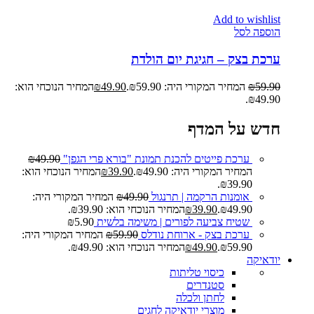
Add to wishlist
הוספה לסל
ערכת בצק – חגיגת יום הולדת
59.90
₪
המחיר המקורי היה: ₪59.90.
49.90
₪
המחיר הנוכחי הוא:
₪49.90.
חדש על המדף
ערכת פייטים להכנת תמונת "בורא פרי הגפן"
49.90
₪
המחיר המקורי היה: ₪49.90.
39.90
₪
המחיר הנוכחי הוא:
₪39.90.
אומנות הרקמה | תרנגול
49.90
₪
המחיר המקורי היה:
₪49.90.
39.90
₪
המחיר הנוכחי הוא: ₪39.90.
שטיח צביעה לפורים | משימה בלשית
5.90
₪
ערכת בצק - ארוחת נודלס
59.90
₪
המחיר המקורי היה:
₪59.90.
49.90
₪
המחיר הנוכחי הוא: ₪49.90.
יודאיקה
כיסוי טליתות
סטנדרים
לחתן ולכלה
מוצרי יודאיקה לחגים