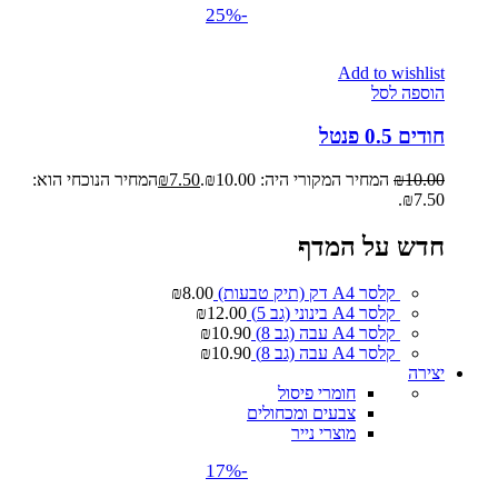
-25%
Add to wishlist
הוספה לסל
חודים 0.5 פנטל
10.00
₪
המחיר המקורי היה: ₪10.00.
7.50
₪
המחיר הנוכחי הוא:
₪7.50.
חדש על המדף
קלסר A4 דק (תיק טבעות)
8.00
₪
קלסר A4 בינוני (גב 5)
12.00
₪
קלסר A4 עבה (גב 8)
10.90
₪
קלסר A4 עבה (גב 8)
10.90
₪
יצירה
חומרי פיסול
צבעים ומכחולים
מוצרי נייר
-17%