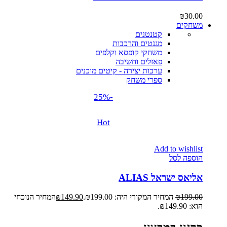
₪
30.00
משחקים
קטנטנים
מגנטים והרכבות
משחקי קופסא וקלפים
פאזלים וחשיבה
ערכות יצירה - קיטים מוכנים
ספרי משחק
-25%
Hot
Add to wishlist
הוספה לסל
אליאס ישראל ALIAS
199.00
₪
המחיר המקורי היה: ₪199.00.
149.90
₪
המחיר הנוכחי
הוא: ₪149.90.