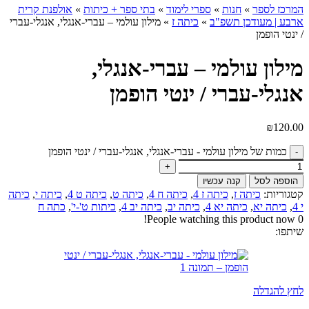
המרכז לספר
»
חנות
»
ספרי לימוד
»
בתי ספר + כיתות
»
אולפנת קרית
ארבע | מעודכן תשפ"ב
»
כיתה ז
»
מילון עולמי – עברי-אנגלי, אנגלי-עברי
/ ינטי הופמן
מילון עולמי – עברי-אנגלי,
אנגלי-עברי / ינטי הופמן
₪
120.00
כמות של מילון עולמי - עברי-אנגלי, אנגלי-עברי / ינטי הופמן
הוספה לסל
קנה עכשיו
קטגוריות:
כיתה ז
,
כיתה ז 4
,
כיתה ח 4
,
כיתה ט
,
כיתה ט 4
,
כיתה י
,
כיתה
י 4
,
כיתה יא
,
כיתה יא 4
,
כיתה יב
,
כיתה יב 4
,
כיתות ט'-י'
,
כתה ח
People watching this product now!
0
שיתפו:
לחץ להגדלה