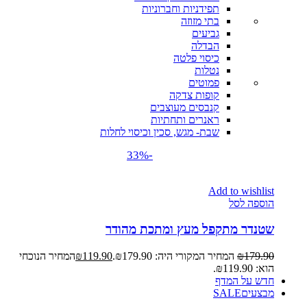
תפידניות וחברוניות
בתי מזוזה
גביעים
הבדלה
כיסוי פלטה
נטלות
פמוטים
קופות צדקה
קנבסים מעוצבים
ראנרים ותחתיות
שבת- מגש, סכין וכיסוי לחלות
-33%
Add to wishlist
הוספה לסל
שטנדר מתקפל מעץ ומתכת מהודר
179.90
₪
המחיר המקורי היה: ₪179.90.
119.90
₪
המחיר הנוכחי
הוא: ₪119.90.
חדש על המדף
מבצעים
SALE