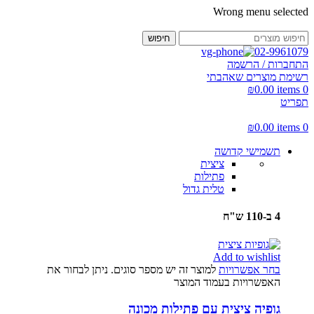
Wrong menu selected
חיפוש
02-9961079
התחברות / הרשמה
רשימת מוצרים שאהבתי
₪
0.00
items
0
תפריט
₪
0.00
items
0
תשמישי קדושה
ציצית
פתילות
טלית גדול
4 ב-110 ש"ח
Add to wishlist
בחר אפשרויות
למוצר זה יש מספר סוגים. ניתן לבחור את
האפשרויות בעמוד המוצר
גופיה ציצית עם פתילות מכונה