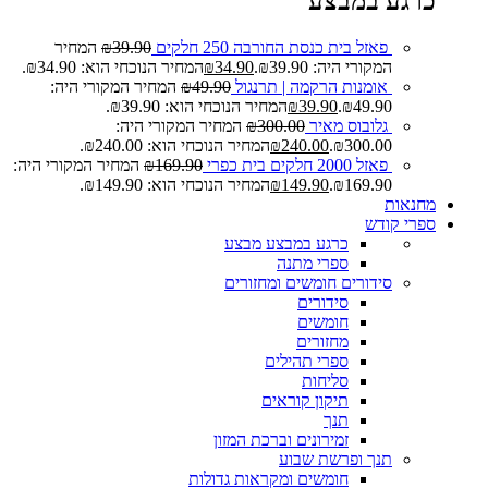
כרגע במבצע
פאזל בית כנסת החורבה 250 חלקים
39.90
₪
המחיר
המקורי היה: ₪39.90.
34.90
₪
המחיר הנוכחי הוא: ₪34.90.
אומנות הרקמה | תרנגול
49.90
₪
המחיר המקורי היה:
₪49.90.
39.90
₪
המחיר הנוכחי הוא: ₪39.90.
גלובוס מאיר
300.00
₪
המחיר המקורי היה:
₪300.00.
240.00
₪
המחיר הנוכחי הוא: ₪240.00.
פאזל 2000 חלקים בית כפרי
169.90
₪
המחיר המקורי היה:
₪169.90.
149.90
₪
המחיר הנוכחי הוא: ₪149.90.
מחנאות
ספרי קודש
כרגע במבצע
מבצע
ספרי מתנה
סידורים חומשים ומחזורים
סידורים
חומשים
מחזורים
ספרי תהילים
סליחות
תיקון קוראים
תנך
זמירונים וברכת המזון
תנך ופרשת שבוע
חומשים ומקראות גדולות