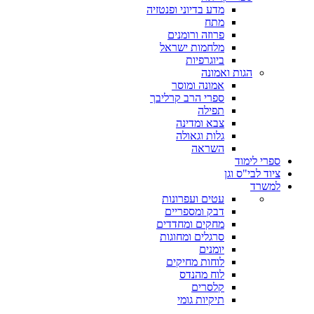
מדע בדיוני ופנטזיה
מתח
פרוזה ורומנים
מלחמות ישראל
ביוגרפיות
הגות ואמונה
אמונה ומוסר
ספרי הרב קרליבך
תפילה
צבא ומדינה
גלות וגאולה
השראה
ספרי לימוד
ציוד לבי"ס וגן
למשרד
עטים ועפרונות
דבק ומספריים
מחקים ומחדדים
סרגלים ומחוגות
יומנים
לוחות מחיקים
לוח מהנדס
קלסרים
תיקיות גומי