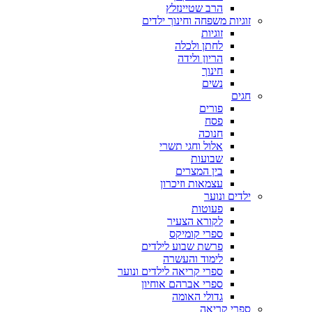
הרב שטיינזלץ
זוגיות משפחה וחינוך ילדים
זוגיות
לחתן ולכלה
הריון ולידה
חינוך
נשים
חגים
פורים
פסח
חנוכה
אלול וחגי תשרי
שבועות
בין המצרים
עצמאות וזיכרון
ילדים ונוער
פעוטות
לקורא הצעיר
ספרי קומיקס
פרשת שבוע לילדים
לימוד והעשרה
ספרי קריאה לילדים ונוער
ספרי אברהם אוחיון
גדולי האומה
ספרי קריאה