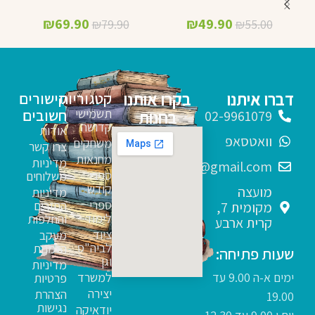
₪
69.90
₪
49.90
₪
79.90
₪
55.00
דברו איתנו
בקרו אותנו
קטגוריות
קישורים
תשמישי
חשובים
בחנות
02-9961079
קדושה
אודות
וואטסאפ
משחקים
צרו קשר
מחנאות
מדיניות
sfarim.k4@gmail.com
ספרי
משלוחים
קודש
מועצה
מדיניות
ספרי
החזרים
מקומית 7,
לימוד
והחלפות
קרית ארבע
ציוד
מעקב
לביה"ס
הזמנות
שעות פתיחה:
וגן
מדיניות
ימים א-ה 9.00 עד
למשרד
פרטיות
יצירה
הצהרת
19.00
נגישות
יודאיקה