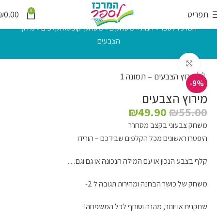
0
תפריט
0.00
₪
המרכז לספר
»
חנות
»
משחקים
»
משחקי קופסא וקלפים
»
מירוץ
הצבעים
לחץ להגדלה
-9%
מירוץ הצבעים
₪
49.90
₪
55.00
משחק צבעוני בקצב מסחרר
היפטרו ראשונים מכל הקלפים שבידכם – הורידו
קלף בצבע הנכון או עם המילה הנכונה או גם וגם…
משחק של כושר הבחנה ומהירות תגובה ל 2-
שחקנים או יותר, מהנה וסוחף לכל המשפחה!