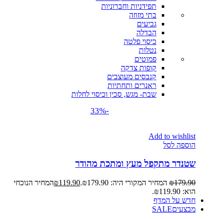
תפידניות וחברוניות
בתי מזוזה
גביעים
הבדלה
כיסוי פלטה
נטלות
פמוטים
קופות צדקה
קנבסים מעוצבים
ראנרים ותחתיות
שבת- מגש, סכין וכיסוי לחלות
-33%
Add to wishlist
הוספה לסל
שטנדר מתקפל מעץ ומתכת מהודר
179.90
₪
המחיר המקורי היה: ₪179.90.
119.90
₪
המחיר הנוכחי
הוא: ₪119.90.
חדש על המדף
מבצעים
SALE