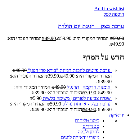
Add to wishlist
הוספה לסל
ערכת בצק – חגיגת יום הולדת
59.90
₪
המחיר המקורי היה: ₪59.90.
49.90
₪
המחיר הנוכחי הוא:
₪49.90.
חדש על המדף
ערכת פייטים להכנת תמונת "בורא פרי הגפן"
49.90
₪
המחיר המקורי היה: ₪49.90.
39.90
₪
המחיר הנוכחי הוא:
₪39.90.
אומנות הרקמה | תרנגול
49.90
₪
המחיר המקורי היה:
₪49.90.
39.90
₪
המחיר הנוכחי הוא: ₪39.90.
שטיח צביעה לפורים | משימה בלשית
5.90
₪
ערכת בצק - ארוחת נודלס
59.90
₪
המחיר המקורי היה:
₪59.90.
49.90
₪
המחיר הנוכחי הוא: ₪49.90.
יודאיקה
כיסוי טליתות
סטנדרים
לחתן ולכלה
מוצרי יודאיקה לחגים