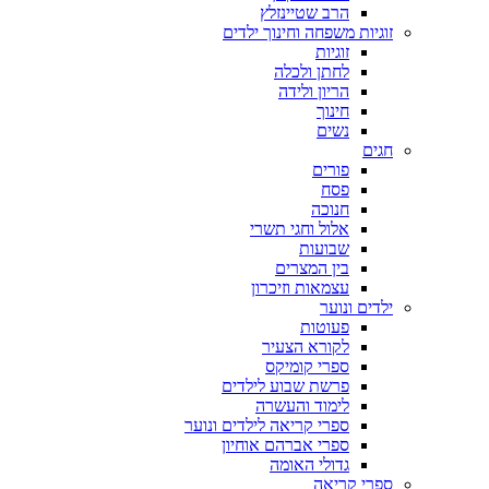
הרב שטיינזלץ
זוגיות משפחה וחינוך ילדים
זוגיות
לחתן ולכלה
הריון ולידה
חינוך
נשים
חגים
פורים
פסח
חנוכה
אלול וחגי תשרי
שבועות
בין המצרים
עצמאות וזיכרון
ילדים ונוער
פעוטות
לקורא הצעיר
ספרי קומיקס
פרשת שבוע לילדים
לימוד והעשרה
ספרי קריאה לילדים ונוער
ספרי אברהם אוחיון
גדולי האומה
ספרי קריאה