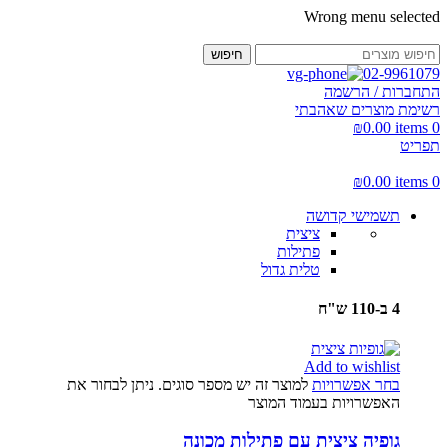
Wrong menu selected
חיפוש
02-9961079
התחברות / הרשמה
רשימת מוצרים שאהבתי
₪
0.00
items
0
תפריט
₪
0.00
items
0
תשמישי קדושה
ציצית
פתילות
טלית גדול
4 ב-110 ש"ח
Add to wishlist
בחר אפשרויות
למוצר זה יש מספר סוגים. ניתן לבחור את
האפשרויות בעמוד המוצר
גופיה ציצית עם פתילות מכונה