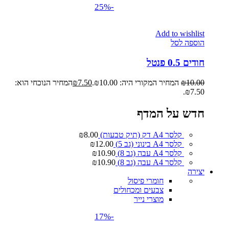
-25%
Add to wishlist
הוספה לסל
חודים 0.5 פנטל
10.00
₪
המחיר המקורי היה: ₪10.00.
7.50
₪
המחיר הנוכחי הוא:
₪7.50.
חדש על המדף
קלסר A4 דק (תיק טבעות)
8.00
₪
קלסר A4 בינוני (גב 5)
12.00
₪
קלסר A4 עבה (גב 8)
10.90
₪
קלסר A4 עבה (גב 8)
10.90
₪
יצירה
חומרי פיסול
צבעים ומכחולים
מוצרי נייר
-17%