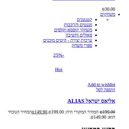
₪
30.00
משחקים
קטנטנים
מגנטים והרכבות
משחקי קופסא וקלפים
פאזלים וחשיבה
ערכות יצירה - קיטים מוכנים
ספרי משחק
-25%
Hot
Add to wishlist
הוספה לסל
אליאס ישראל ALIAS
199.00
₪
המחיר המקורי היה: ₪199.00.
149.90
₪
המחיר הנוכחי
הוא: ₪149.90.