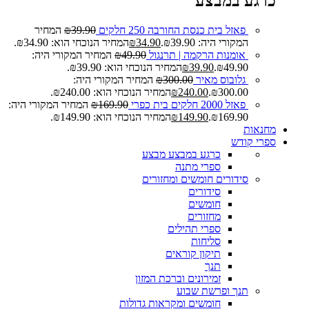
כרגע במבצע
פאזל בית כנסת החורבה 250 חלקים
39.90
₪
המחיר
המקורי היה: ₪39.90.
34.90
₪
המחיר הנוכחי הוא: ₪34.90.
אומנות הרקמה | תרנגול
49.90
₪
המחיר המקורי היה:
₪49.90.
39.90
₪
המחיר הנוכחי הוא: ₪39.90.
גלובוס מאיר
300.00
₪
המחיר המקורי היה:
₪300.00.
240.00
₪
המחיר הנוכחי הוא: ₪240.00.
פאזל 2000 חלקים בית כפרי
169.90
₪
המחיר המקורי היה:
₪169.90.
149.90
₪
המחיר הנוכחי הוא: ₪149.90.
מחנאות
ספרי קודש
כרגע במבצע
מבצע
ספרי מתנה
סידורים חומשים ומחזורים
סידורים
חומשים
מחזורים
ספרי תהילים
סליחות
תיקון קוראים
תנך
זמירונים וברכת המזון
תנך ופרשת שבוע
חומשים ומקראות גדולות