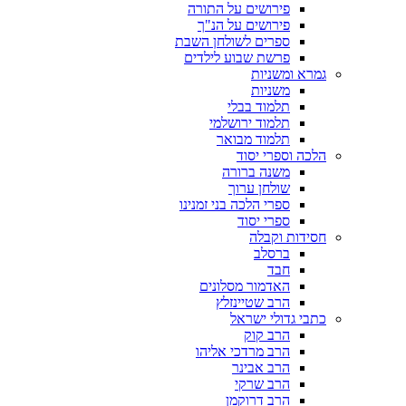
פירושים על התורה
פירושים על הנ"ך
ספרים לשולחן השבת
פרשת שבוע לילדים
גמרא ומשניות
משניות
תלמוד בבלי
תלמוד ירושלמי
תלמוד מבואר
הלכה וספרי יסוד
משנה ברורה
שולחן ערוך
ספרי הלכה בני זמנינו
ספרי יסוד
חסידות וקבלה
ברסלב
חבד
האדמור מסלונים
הרב שטיינזלץ
כתבי גדולי ישראל
הרב קוק
הרב מרדכי אליהו
הרב אבינר
הרב שרקי
הרב דרוקמן