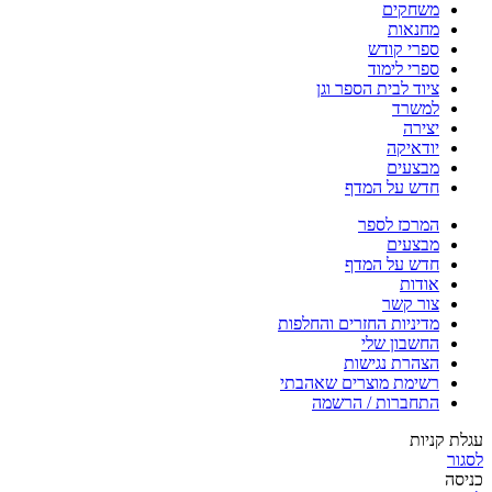
משחקים
מחנאות
ספרי קודש
ספרי לימוד
ציוד לבית הספר וגן
למשרד
יצירה
יודאיקה
מבצעים
חדש על המדף
המרכז לספר
מבצעים
חדש על המדף
אודות
צור קשר
מדיניות החזרים והחלפות
החשבון שלי
הצהרת נגישות
רשימת מוצרים שאהבתי
התחברות / הרשמה
עגלת קניות
לסגור
כניסה