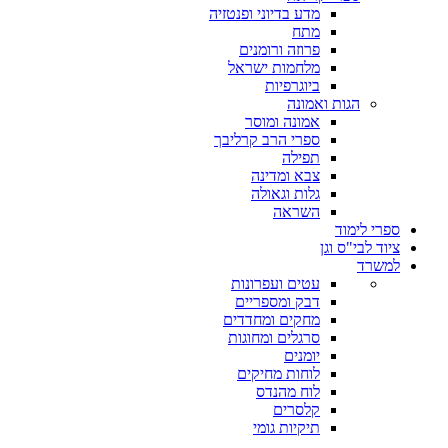
מדע בדיוני ופנטזיה
מתח
פרוזה ורומנים
מלחמות ישראל
ביוגרפיות
הגות ואמונה
אמונה ומוסר
ספרי הרב קרליבך
תפילה
צבא ומדינה
גלות וגאולה
השראה
ספרי לימוד
ציוד לבי"ס וגן
למשרד
עטים ועפרונות
דבק ומספריים
מחקים ומחדדים
סרגלים ומחוגות
יומנים
לוחות מחיקים
לוח מהנדס
קלסרים
תיקיות גומי