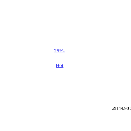
-25%
Hot
.