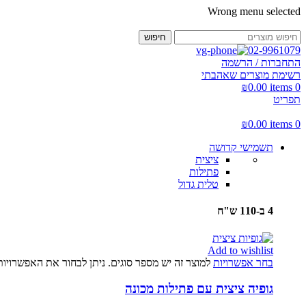
Wrong menu selected
חיפוש
02-9961079
התחברות / הרשמה
רשימת מוצרים שאהבתי
₪
0.00
items
0
תפריט
₪
0.00
items
0
תשמישי קדושה
ציצית
פתילות
טלית גדול
4 ב-110 ש"ח
Add to wishlist
בחר אפשרויות
למוצר זה יש מספר סוגים. ניתן לבחור את האפשרויו
גופיה ציצית עם פתילות מכונה