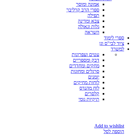
אמונה ומוסר
ספרי הרב קרליבך
תפילה
צבא ומדינה
גלות וגאולה
השראה
ספרי לימוד
ציוד לבי"ס וגן
למשרד
עטים ועפרונות
דבק ומספריים
מחקים ומחדדים
סרגלים ומחוגות
יומנים
לוחות מחיקים
לוח מהנדס
קלסרים
תיקיות גומי
Add to wishlist
הוספה לסל