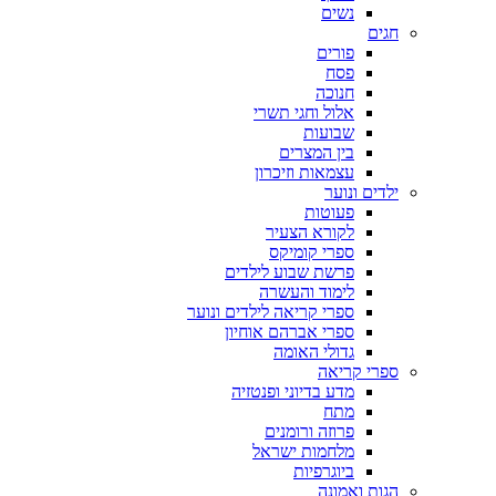
נשים
חגים
פורים
פסח
חנוכה
אלול וחגי תשרי
שבועות
בין המצרים
עצמאות וזיכרון
ילדים ונוער
פעוטות
לקורא הצעיר
ספרי קומיקס
פרשת שבוע לילדים
לימוד והעשרה
ספרי קריאה לילדים ונוער
ספרי אברהם אוחיון
גדולי האומה
ספרי קריאה
מדע בדיוני ופנטזיה
מתח
פרוזה ורומנים
מלחמות ישראל
ביוגרפיות
הגות ואמונה