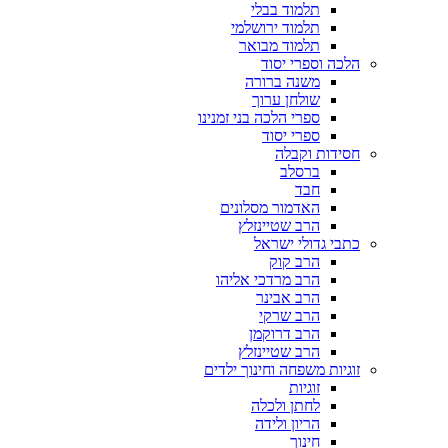
תלמוד בבלי
תלמוד ירושלמי
תלמוד מבואר
הלכה וספרי יסוד
משנה ברורה
שולחן ערוך
ספרי הלכה בני זמנינו
ספרי יסוד
חסידות וקבלה
ברסלב
חבד
האדמור מסלונים
הרב שטיינזלץ
כתבי גדולי ישראל
הרב קוק
הרב מרדכי אליהו
הרב אבינר
הרב שרקי
הרב דרוקמן
הרב שטיינזלץ
זוגיות משפחה וחינוך ילדים
זוגיות
לחתן ולכלה
הריון ולידה
חינוך