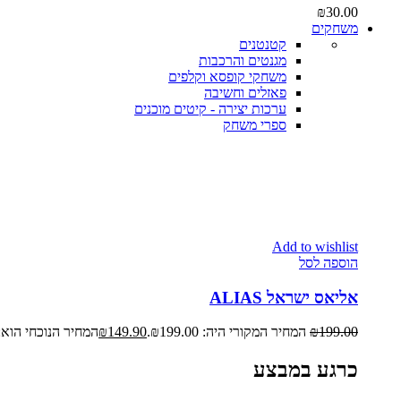
₪
30.00
משחקים
קטנטנים
מגנטים והרכבות
משחקי קופסא וקלפים
פאזלים וחשיבה
ערכות יצירה - קיטים מוכנים
ספרי משחק
Add to wishlist
הוספה לסל
אליאס ישראל ALIAS
199.00
₪
המחיר המקורי היה: ₪199.00.
149.90
₪
המחיר הנוכחי הוא: ₪149.90
כרגע במבצע