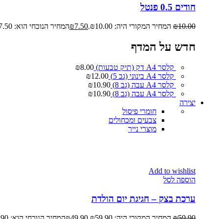
חודים 0.5 פנטל
10.00
₪
המחיר המקורי היה: ₪10.00.
7.50
₪
המחיר הנוכחי הוא: ₪7.50.
חדש על המדף
קלסר A4 דק (תיק טבעות)
8.00
₪
קלסר A4 בינוני (גב 5)
12.00
₪
קלסר A4 עבה (גב 8)
10.90
₪
קלסר A4 עבה (גב 8)
10.90
₪
יצירה
חומרי פיסול
צבעים ומכחולים
מוצרי נייר
Add to wishlist
הוספה לסל
ערכת בצק – חגיגת יום הולדת
59.90
₪
המחיר המקורי היה: ₪59.90.
49.90
₪
המחיר הנוכחי הוא: ₪49.90.