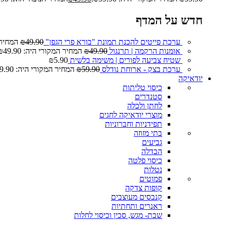
חדש על המדף
ערכת פייטים להכנת תמונת "בורא פרי הגפן"
49.90
₪
המחיר המ
אומנות הרקמה | תרנגול
49.90
₪
המחיר המקורי היה: ₪49.90.
שטיח צביעה לפורים | משימה בלשית
5.90
₪
ערכת בצק - ארוחת נודלס
59.90
₪
המחיר המקורי היה: ₪59.90.
יודאיקה
כיסוי טליתות
סטנדרים
לחתן ולכלה
מוצרי יודאיקה לחגים
תפידניות וחברוניות
בתי מזוזה
גביעים
הבדלה
כיסוי פלטה
נטלות
פמוטים
קופות צדקה
קנבסים מעוצבים
ראנרים ותחתיות
שבת- מגש, סכין וכיסוי לחלות