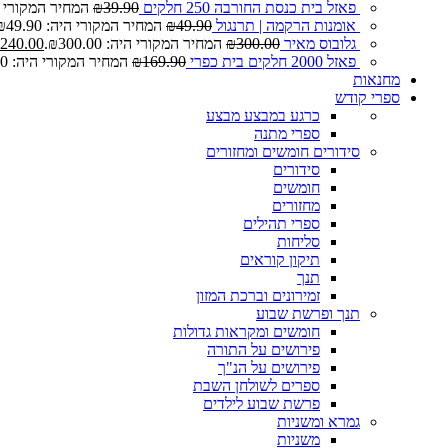
פאזל בית כנסת החורבה 250 חלקים
39.90
₪
המחיר המקורי היה: 0
אומנות הרקמה | תרנגול
49.90
₪
המחיר המקורי היה: ₪49.90.
גלובוס מאיר
300.00
₪
המחיר המקורי היה: ₪300.00.
240.00
פאזל 2000 חלקים בית כפרי
169.90
₪
המחיר המקורי היה: ₪169.90.
מחנאות
ספרי קודש
כרגע במבצע
מבצע
ספרי מתנה
סידורים חומשים ומחזורים
סידורים
חומשים
מחזורים
ספרי תהילים
סליחות
תיקון קוראים
תנך
זמירונים וברכת המזון
תנך ופרשת שבוע
חומשים ומקראות גדולות
פירושים על התורה
פירושים על הנ"ך
ספרים לשולחן השבת
פרשת שבוע לילדים
גמרא ומשניות
משניות