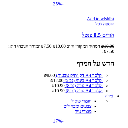
-25%
Add to wishlist
הוספה לסל
חודים 0.5 פנטל
10.00
₪
המחיר המקורי היה: ₪10.00.
7.50
₪
המחיר הנוכחי הוא:
₪7.50.
חדש על המדף
קלסר A4 דק (תיק טבעות)
8.00
₪
קלסר A4 בינוני (גב 5)
12.00
₪
קלסר A4 עבה (גב 8)
10.90
₪
קלסר A4 עבה (גב 8)
10.90
₪
יצירה
חומרי פיסול
צבעים ומכחולים
מוצרי נייר
-17%