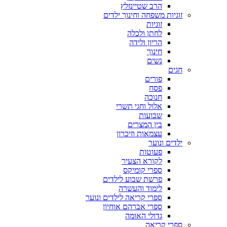
הרב שטיינזלץ
זוגיות משפחה וחינוך ילדים
זוגיות
לחתן ולכלה
הריון ולידה
חינוך
נשים
חגים
פורים
פסח
חנוכה
אלול וחגי תשרי
שבועות
בין המצרים
עצמאות וזיכרון
ילדים ונוער
פעוטות
לקורא הצעיר
ספרי קומיקס
פרשת שבוע לילדים
לימוד והעשרה
ספרי קריאה לילדים ונוער
ספרי אברהם אוחיון
גדולי האומה
ספרי קריאה