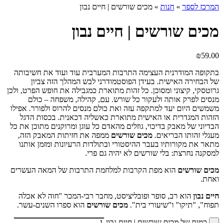
המרכז לספר
»
חנות
»
מכים שורשים | חיים נבון
מכים שורשים | חיים נבון
₪
59.00
בתקופה המודרנית העצימה התרבות המערבית עוד ועוד את חשיבותה
של הבחירה האישית. בעידן הפוסטמודרני לבש המהלך הזה צביון
גרוטסקי, קיצוני ומסוכן. כל זהות מתוארת כמגבילה את חופש הפרט, ולכן
מנסים לפרק אותה ולעקור כל שורש. עם, קהילה, משפחה – כולם
משמשים היום יעד למתקפה עזה ואת כולם מנסים להרוס ולפורר. אפילו
הזהות המגדרית או האישית מתוארת כאשליה דכאנית. בכסות הדגל
הבדיוני של מאבק בדיכוי, גוזלים מהאדם כל עוגן ומרוקנים מתוכן את כל
מעגלי זהותו הבריאים.
מכים שורשים
ממפה את חזיתות המאבק הזה,
מתאר את מקורותיו בעבר ההיסטורי ובתולדות הרעיונות ומזמן אותנו
למסקנה נחרצת: בלי שורשים לא יהיה גם פרי.
מכים שורשים
הוא מפת הקרבות למלחמת התרבות של המאה העשרים
ואחת.
חיים נבון
הוא רב, סופר ופובליציסט, מחבר רבי-המכר "חוה לא אכלה
תפוח", "תיקו" ו"שיעורי בית".
מכים שורשים
הוא ספרו השנים-עשר.
כמות של מכים שורשים | חיים נבון