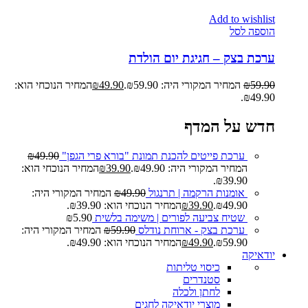
Add to wishlist
הוספה לסל
ערכת בצק – חגיגת יום הולדת
59.90
₪
המחיר המקורי היה: ₪59.90.
49.90
₪
המחיר הנוכחי הוא:
₪49.90.
חדש על המדף
ערכת פייטים להכנת תמונת "בורא פרי הגפן"
49.90
₪
המחיר המקורי היה: ₪49.90.
39.90
₪
המחיר הנוכחי הוא:
₪39.90.
אומנות הרקמה | תרנגול
49.90
₪
המחיר המקורי היה:
₪49.90.
39.90
₪
המחיר הנוכחי הוא: ₪39.90.
שטיח צביעה לפורים | משימה בלשית
5.90
₪
ערכת בצק - ארוחת נודלס
59.90
₪
המחיר המקורי היה:
₪59.90.
49.90
₪
המחיר הנוכחי הוא: ₪49.90.
יודאיקה
כיסוי טליתות
סטנדרים
לחתן ולכלה
מוצרי יודאיקה לחגים