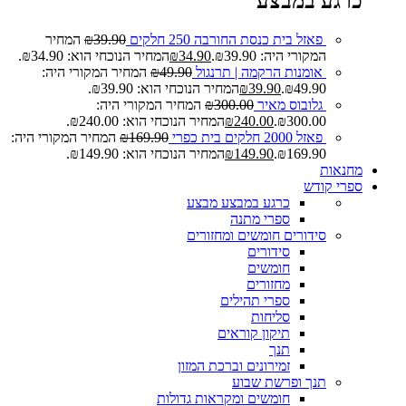
כרגע במבצע
פאזל בית כנסת החורבה 250 חלקים
39.90
₪
המחיר
המקורי היה: ₪39.90.
34.90
₪
המחיר הנוכחי הוא: ₪34.90.
אומנות הרקמה | תרנגול
49.90
₪
המחיר המקורי היה:
₪49.90.
39.90
₪
המחיר הנוכחי הוא: ₪39.90.
גלובוס מאיר
300.00
₪
המחיר המקורי היה:
₪300.00.
240.00
₪
המחיר הנוכחי הוא: ₪240.00.
פאזל 2000 חלקים בית כפרי
169.90
₪
המחיר המקורי היה:
₪169.90.
149.90
₪
המחיר הנוכחי הוא: ₪149.90.
מחנאות
ספרי קודש
כרגע במבצע
מבצע
ספרי מתנה
סידורים חומשים ומחזורים
סידורים
חומשים
מחזורים
ספרי תהילים
סליחות
תיקון קוראים
תנך
זמירונים וברכת המזון
תנך ופרשת שבוע
חומשים ומקראות גדולות