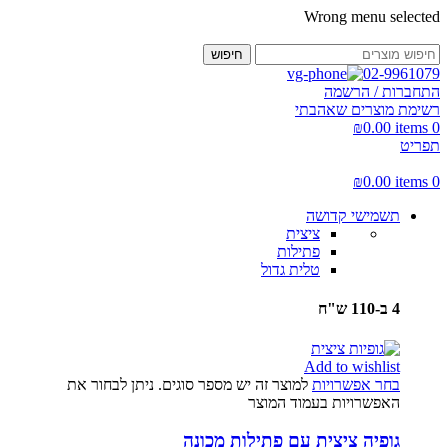
Wrong menu selected
חיפוש
02-9961079
התחברות / הרשמה
רשימת מוצרים שאהבתי
₪
0.00
items
0
תפריט
₪
0.00
items
0
תשמישי קדושה
ציצית
פתילות
טלית גדול
4 ב-110 ש"ח
Add to wishlist
בחר אפשרויות
למוצר זה יש מספר סוגים. ניתן לבחור את
האפשרויות בעמוד המוצר
גופיה ציצית עם פתילות מכונה