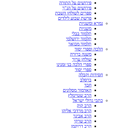
פירושים על התורה
פירושים על הנ"ך
ספרים לשולחן השבת
פרשת שבוע לילדים
גמרא ומשניות
משניות
תלמוד בבלי
תלמוד ירושלמי
תלמוד מבואר
הלכה וספרי יסוד
משנה ברורה
שולחן ערוך
ספרי הלכה בני זמנינו
ספרי יסוד
חסידות וקבלה
ברסלב
חבד
האדמור מסלונים
הרב שטיינזלץ
כתבי גדולי ישראל
הרב קוק
הרב מרדכי אליהו
הרב אבינר
הרב שרקי
הרב דרוקמן