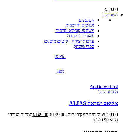
₪
30.00
משחקים
קטנטנים
מגנטים והרכבות
משחקי קופסא וקלפים
פאזלים וחשיבה
ערכות יצירה - קיטים מוכנים
ספרי משחק
-25%
Hot
Add to wishlist
הוספה לסל
אליאס ישראל ALIAS
199.00
₪
המחיר המקורי היה: ₪199.00.
149.90
₪
המחיר הנוכחי
הוא: ₪149.90.