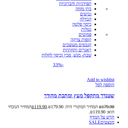
תפידניות וחברוניות
בתי מזוזה
גביעים
הבדלה
כיסוי פלטה
נטלות
פמוטים
קופות צדקה
קנבסים מעוצבים
ראנרים ותחתיות
שבת- מגש, סכין וכיסוי לחלות
-33%
Add to wishlist
הוספה לסל
שטנדר מתקפל מעץ ומתכת מהודר
179.90
₪
המחיר המקורי היה: ₪179.90.
119.90
₪
המחיר הנוכחי
הוא: ₪119.90.
חדש על המדף
מבצעים
SALE