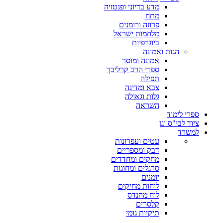
מדע בדיוני ופנטזיה
מתח
פרוזה ורומנים
מלחמות ישראל
ביוגרפיות
הגות ואמונה
אמונה ומוסר
ספרי הרב קרליבך
תפילה
צבא ומדינה
גלות וגאולה
השראה
ספרי לימוד
ציוד לבי"ס וגן
למשרד
עטים ועפרונות
דבק ומספריים
מחקים ומחדדים
סרגלים ומחוגות
יומנים
לוחות מחיקים
לוח מהנדס
קלסרים
תיקיות גומי