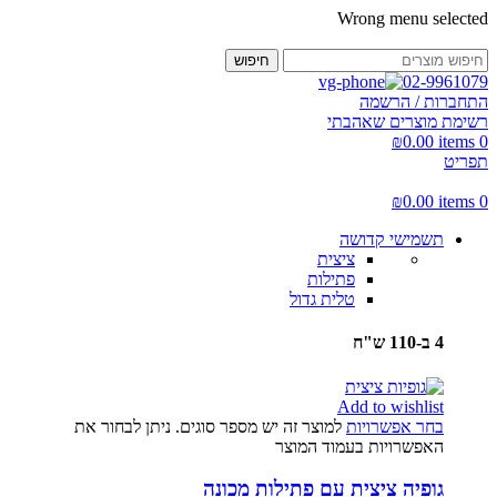
Wrong menu selected
חיפוש
02-9961079
התחברות / הרשמה
רשימת מוצרים שאהבתי
₪
0.00
items
0
תפריט
₪
0.00
items
0
תשמישי קדושה
ציצית
פתילות
טלית גדול
4 ב-110 ש"ח
Add to wishlist
בחר אפשרויות
למוצר זה יש מספר סוגים. ניתן לבחור את
האפשרויות בעמוד המוצר
גופיה ציצית עם פתילות מכונה