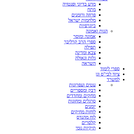
מדע בדיוני ופנטזיה
מתח
פרוזה ורומנים
מלחמות ישראל
ביוגרפיות
הגות ואמונה
אמונה ומוסר
ספרי הרב קרליבך
תפילה
צבא ומדינה
גלות וגאולה
השראה
ספרי לימוד
ציוד לבי"ס וגן
למשרד
עטים ועפרונות
דבק ומספריים
מחקים ומחדדים
סרגלים ומחוגות
יומנים
לוחות מחיקים
לוח מהנדס
קלסרים
תיקיות גומי