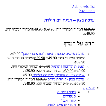
Add to wishlist
הוספה לסל
ערכת בצק – חגיגת יום הולדת
59.90
₪
המחיר המקורי היה: ₪59.90.
49.90
₪
המחיר הנוכחי הוא:
₪49.90.
חדש על המדף
ערכת פייטים להכנת תמונת "בורא פרי הגפן"
49.90
₪
המחיר המקורי היה: ₪49.90.
39.90
₪
המחיר הנוכחי הוא:
₪39.90.
אומנות הרקמה | תרנגול
49.90
₪
המחיר המקורי היה:
₪49.90.
39.90
₪
המחיר הנוכחי הוא: ₪39.90.
שטיח צביעה לפורים | משימה בלשית
5.90
₪
ערכת בצק - ארוחת נודלס
59.90
₪
המחיר המקורי היה:
₪59.90.
49.90
₪
המחיר הנוכחי הוא: ₪49.90.
יודאיקה
כיסוי טליתות
סטנדרים
לחתן ולכלה
מוצרי יודאיקה לחגים