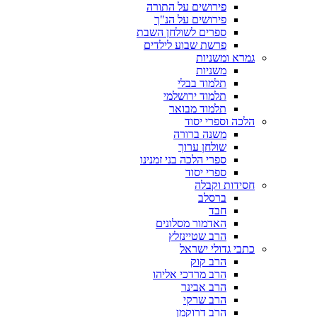
פירושים על התורה
פירושים על הנ"ך
ספרים לשולחן השבת
פרשת שבוע לילדים
גמרא ומשניות
משניות
תלמוד בבלי
תלמוד ירושלמי
תלמוד מבואר
הלכה וספרי יסוד
משנה ברורה
שולחן ערוך
ספרי הלכה בני זמנינו
ספרי יסוד
חסידות וקבלה
ברסלב
חבד
האדמור מסלונים
הרב שטיינזלץ
כתבי גדולי ישראל
הרב קוק
הרב מרדכי אליהו
הרב אבינר
הרב שרקי
הרב דרוקמן