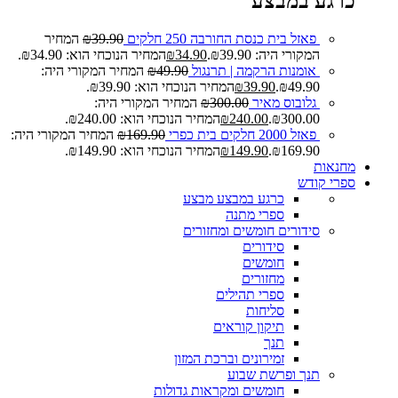
כרגע במבצע
פאזל בית כנסת החורבה 250 חלקים
39.90
₪
המחיר
המקורי היה: ₪39.90.
34.90
₪
המחיר הנוכחי הוא: ₪34.90.
אומנות הרקמה | תרנגול
49.90
₪
המחיר המקורי היה:
₪49.90.
39.90
₪
המחיר הנוכחי הוא: ₪39.90.
גלובוס מאיר
300.00
₪
המחיר המקורי היה:
₪300.00.
240.00
₪
המחיר הנוכחי הוא: ₪240.00.
פאזל 2000 חלקים בית כפרי
169.90
₪
המחיר המקורי היה:
₪169.90.
149.90
₪
המחיר הנוכחי הוא: ₪149.90.
מחנאות
ספרי קודש
כרגע במבצע
מבצע
ספרי מתנה
סידורים חומשים ומחזורים
סידורים
חומשים
מחזורים
ספרי תהילים
סליחות
תיקון קוראים
תנך
זמירונים וברכת המזון
תנך ופרשת שבוע
חומשים ומקראות גדולות