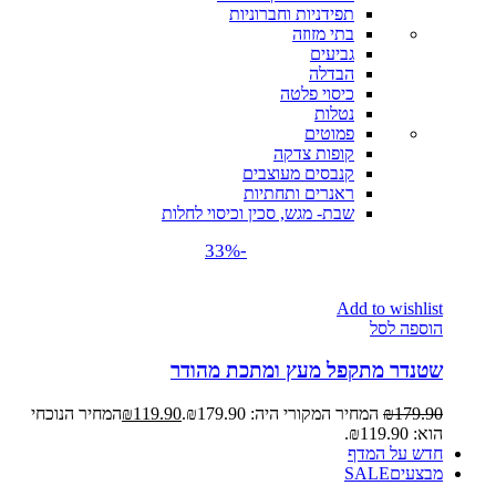
תפידניות וחברוניות
בתי מזוזה
גביעים
הבדלה
כיסוי פלטה
נטלות
פמוטים
קופות צדקה
קנבסים מעוצבים
ראנרים ותחתיות
שבת- מגש, סכין וכיסוי לחלות
-33%
Add to wishlist
הוספה לסל
שטנדר מתקפל מעץ ומתכת מהודר
179.90
₪
המחיר המקורי היה: ₪179.90.
119.90
₪
המחיר הנוכחי
הוא: ₪119.90.
חדש על המדף
מבצעים
SALE