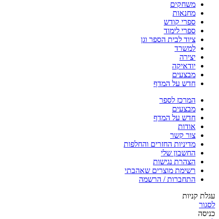
משחקים
מחנאות
ספרי קודש
ספרי לימוד
ציוד לבית הספר וגן
למשרד
יצירה
יודאיקה
מבצעים
חדש על המדף
המרכז לספר
מבצעים
חדש על המדף
אודות
צור קשר
מדיניות החזרים והחלפות
החשבון שלי
הצהרת נגישות
רשימת מוצרים שאהבתי
התחברות / הרשמה
עגלת קניות
לסגור
כניסה