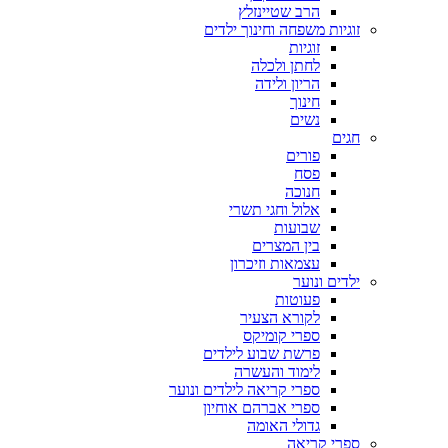
הרב שטיינזלץ
זוגיות משפחה וחינוך ילדים
זוגיות
לחתן ולכלה
הריון ולידה
חינוך
נשים
חגים
פורים
פסח
חנוכה
אלול וחגי תשרי
שבועות
בין המצרים
עצמאות וזיכרון
ילדים ונוער
פעוטות
לקורא הצעיר
ספרי קומיקס
פרשת שבוע לילדים
לימוד והעשרה
ספרי קריאה לילדים ונוער
ספרי אברהם אוחיון
גדולי האומה
ספרי קריאה