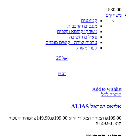
₪
30.00
משחקים
קטנטנים
מגנטים והרכבות
משחקי קופסא וקלפים
פאזלים וחשיבה
ערכות יצירה - קיטים מוכנים
ספרי משחק
-25%
Hot
Add to wishlist
הוספה לסל
אליאס ישראל ALIAS
199.00
₪
המחיר המקורי היה: ₪199.00.
149.90
₪
המחיר הנוכחי
הוא: ₪149.90.