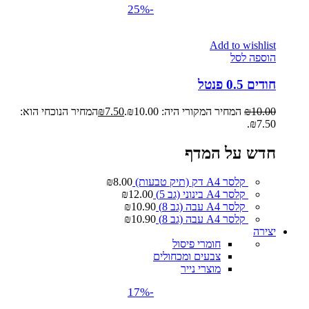
-25%
Add to wishlist
הוספה לסל
חודים 0.5 פנטל
10.00
₪
המחיר המקורי היה: ₪10.00.
7.50
₪
המחיר הנוכחי הוא:
₪7.50.
חדש על המדף
קלסר A4 דק (תיק טבעות)
8.00
₪
קלסר A4 בינוני (גב 5)
12.00
₪
קלסר A4 עבה (גב 8)
10.90
₪
קלסר A4 עבה (גב 8)
10.90
₪
יצירה
חומרי פיסול
צבעים ומכחולים
מוצרי נייר
-17%