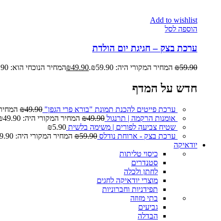
Add to wishlist
הוספה לסל
ערכת בצק – חגיגת יום הולדת
59.90
₪
המחיר המקורי היה: ₪59.90.
49.90
₪
המחיר הנוכחי הוא: ₪49.90.
חדש על המדף
ערכת פייטים להכנת תמונת "בורא פרי הגפן"
49.90
₪
המחיר המ
אומנות הרקמה | תרנגול
49.90
₪
המחיר המקורי היה: ₪49.90.
שטיח צביעה לפורים | משימה בלשית
5.90
₪
ערכת בצק - ארוחת נודלס
59.90
₪
המחיר המקורי היה: ₪59.90.
יודאיקה
כיסוי טליתות
סטנדרים
לחתן ולכלה
מוצרי יודאיקה לחגים
תפידניות וחברוניות
בתי מזוזה
גביעים
הבדלה