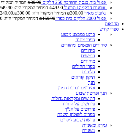
פאזל בית כנסת החורבה 250 חלקים
39.90
₪
המחיר המקורי היה: 0
אומנות הרקמה | תרנגול
49.90
₪
המחיר המקורי היה: ₪49.90.
גלובוס מאיר
300.00
₪
המחיר המקורי היה: ₪300.00.
240.00
פאזל 2000 חלקים בית כפרי
169.90
₪
המחיר המקורי היה: ₪169.90.
מחנאות
ספרי קודש
כרגע במבצע
מבצע
ספרי מתנה
סידורים חומשים ומחזורים
סידורים
חומשים
מחזורים
ספרי תהילים
סליחות
תיקון קוראים
תנך
זמירונים וברכת המזון
תנך ופרשת שבוע
חומשים ומקראות גדולות
פירושים על התורה
פירושים על הנ"ך
ספרים לשולחן השבת
פרשת שבוע לילדים
גמרא ומשניות
משניות