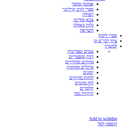
אמונה ומוסר
ספרי הרב קרליבך
תפילה
צבא ומדינה
גלות וגאולה
השראה
ספרי לימוד
ציוד לבי"ס וגן
למשרד
עטים ועפרונות
דבק ומספריים
מחקים ומחדדים
סרגלים ומחוגות
יומנים
לוחות מחיקים
לוח מהנדס
קלסרים
תיקיות גומי
Add to wishlist
הוספה לסל