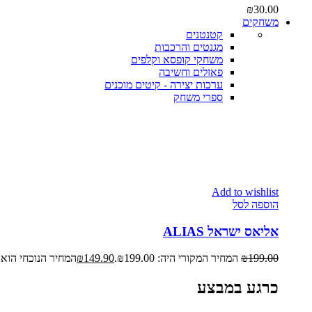
₪
30.00
משחקים
קטנטנים
מגנטים והרכבות
משחקי קופסא וקלפים
פאזלים וחשיבה
ערכות יצירה - קיטים מוכנים
ספרי משחק
Add to wishlist
הוספה לסל
אליאס ישראל ALIAS
199.00
₪
המחיר המקורי היה: ₪199.00.
149.90
₪
המחיר הנוכחי הוא: ₪149.90
כרגע במבצע