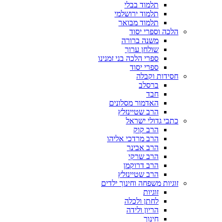
תלמוד בבלי
תלמוד ירושלמי
תלמוד מבואר
הלכה וספרי יסוד
משנה ברורה
שולחן ערוך
ספרי הלכה בני זמנינו
ספרי יסוד
חסידות וקבלה
ברסלב
חבד
האדמור מסלונים
הרב שטיינזלץ
כתבי גדולי ישראל
הרב קוק
הרב מרדכי אליהו
הרב אבינר
הרב שרקי
הרב דרוקמן
הרב שטיינזלץ
זוגיות משפחה וחינוך ילדים
זוגיות
לחתן ולכלה
הריון ולידה
חינוך