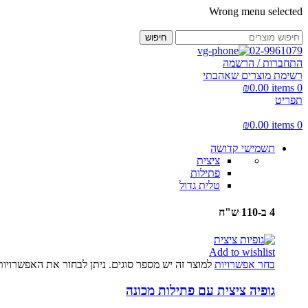
Wrong menu selected
חיפוש
02-9961079
התחברות / הרשמה
רשימת מוצרים שאהבתי
₪
0.00
items
0
תפריט
₪
0.00
items
0
תשמישי קדושה
ציצית
פתילות
טלית גדול
4 ב-110 ש"ח
Add to wishlist
בחר אפשרויות
למוצר זה יש מספר סוגים. ניתן לבחור את האפשרויו
גופיה ציצית עם פתילות מכונה