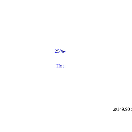
-25%
Hot
.