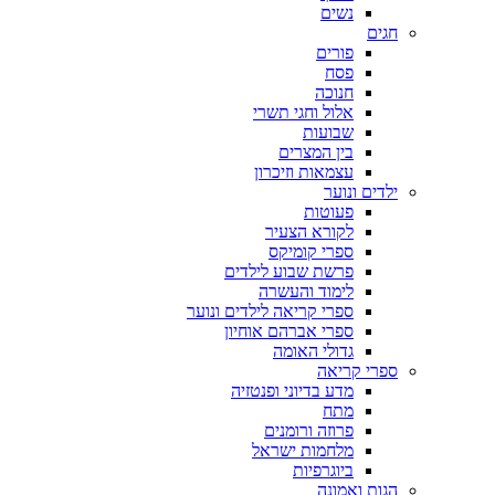
נשים
חגים
פורים
פסח
חנוכה
אלול וחגי תשרי
שבועות
בין המצרים
עצמאות וזיכרון
ילדים ונוער
פעוטות
לקורא הצעיר
ספרי קומיקס
פרשת שבוע לילדים
לימוד והעשרה
ספרי קריאה לילדים ונוער
ספרי אברהם אוחיון
גדולי האומה
ספרי קריאה
מדע בדיוני ופנטזיה
מתח
פרוזה ורומנים
מלחמות ישראל
ביוגרפיות
הגות ואמונה