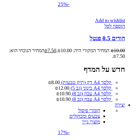
-25%
Add to wishlist
הוספה לסל
חודים 0.5 פנטל
10.00
₪
המחיר המקורי היה: ₪10.00.
7.50
₪
המחיר הנוכחי הוא:
₪7.50.
חדש על המדף
קלסר A4 דק (תיק טבעות)
8.00
₪
קלסר A4 בינוני (גב 5)
12.00
₪
קלסר A4 עבה (גב 8)
10.90
₪
קלסר A4 עבה (גב 8)
10.90
₪
יצירה
חומרי פיסול
צבעים ומכחולים
מוצרי נייר
-17%