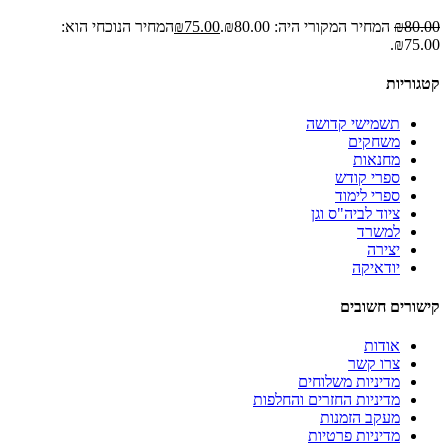
80.00
₪
המחיר המקורי היה: ₪80.00.
75.00
₪
המחיר הנוכחי הוא:
₪75.00.
קטגוריות
תשמישי קדושה
משחקים
מחנאות
ספרי קודש
ספרי לימוד
ציוד לביה"ס וגן
למשרד
יצירה
יודאיקה
קישורים חשובים
אודות
צרו קשר
מדיניות משלוחים
מדיניות החזרים והחלפות
מעקב הזמנות
מדיניות פרטיות