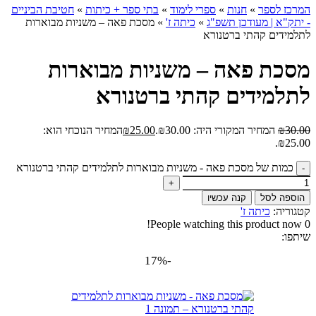
המרכז לספר
»
חנות
»
ספרי לימוד
»
בתי ספר + כיתות
»
חטיבת הביניים
- יתק"א | מעודכן תשפ"ג
»
כיתה ז'
»
מסכת פאה – משניות מבוארות
לתלמידים קהתי ברטנורא
מסכת פאה – משניות מבוארות
לתלמידים קהתי ברטנורא
30.00
₪
המחיר המקורי היה: ₪30.00.
25.00
₪
המחיר הנוכחי הוא:
₪25.00.
כמות של מסכת פאה - משניות מבוארות לתלמידים קהתי ברטנורא
הוספה לסל
קנה עכשיו
קטגוריה:
כיתה ז'
People watching this product now!
0
שיתפו:
-17%