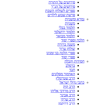
פירושים על התורה
פירושים על הנ"ך
ספרים לשולחן השבת
פרשת שבוע לילדים
גמרא ומשניות
משניות
תלמוד בבלי
תלמוד ירושלמי
תלמוד מבואר
הלכה וספרי יסוד
משנה ברורה
שולחן ערוך
ספרי הלכה בני זמנינו
ספרי יסוד
חסידות וקבלה
ברסלב
חבד
האדמור מסלונים
הרב שטיינזלץ
כתבי גדולי ישראל
הרב קוק
הרב מרדכי אליהו
הרב אבינר
הרב שרקי
הרב דרוקמן