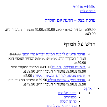
Add to wishlist
הוספה לסל
ערכת בצק – חגיגת יום הולדת
59.90
₪
המחיר המקורי היה: ₪59.90.
49.90
₪
המחיר הנוכחי הוא:
₪49.90.
חדש על המדף
ערכת פייטים להכנת תמונת "בורא פרי הגפן"
49.90
₪
המחיר המקורי היה: ₪49.90.
39.90
₪
המחיר הנוכחי הוא:
₪39.90.
אומנות הרקמה | תרנגול
49.90
₪
המחיר המקורי היה:
₪49.90.
39.90
₪
המחיר הנוכחי הוא: ₪39.90.
שטיח צביעה לפורים | משימה בלשית
5.90
₪
ערכת בצק - ארוחת נודלס
59.90
₪
המחיר המקורי היה:
₪59.90.
49.90
₪
המחיר הנוכחי הוא: ₪49.90.
יודאיקה
כיסוי טליתות
סטנדרים
לחתן ולכלה
מוצרי יודאיקה לחגים