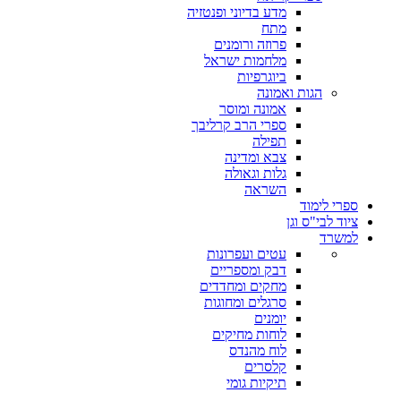
מדע בדיוני ופנטזיה
מתח
פרוזה ורומנים
מלחמות ישראל
ביוגרפיות
הגות ואמונה
אמונה ומוסר
ספרי הרב קרליבך
תפילה
צבא ומדינה
גלות וגאולה
השראה
ספרי לימוד
ציוד לבי"ס וגן
למשרד
עטים ועפרונות
דבק ומספריים
מחקים ומחדדים
סרגלים ומחוגות
יומנים
לוחות מחיקים
לוח מהנדס
קלסרים
תיקיות גומי