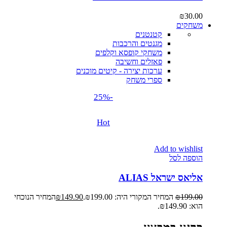
₪
30.00
משחקים
קטנטנים
מגנטים והרכבות
משחקי קופסא וקלפים
פאזלים וחשיבה
ערכות יצירה - קיטים מוכנים
ספרי משחק
-25%
Hot
Add to wishlist
הוספה לסל
אליאס ישראל ALIAS
199.00
₪
המחיר המקורי היה: ₪199.00.
149.90
₪
המחיר הנוכחי
הוא: ₪149.90.