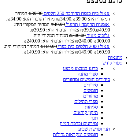
כרגע במבצע
פאזל בית כנסת החורבה 250 חלקים
39.90
₪
המחיר
המקורי היה: ₪39.90.
34.90
₪
המחיר הנוכחי הוא: ₪34.90.
אומנות הרקמה | תרנגול
49.90
₪
המחיר המקורי היה:
₪49.90.
39.90
₪
המחיר הנוכחי הוא: ₪39.90.
גלובוס מאיר
300.00
₪
המחיר המקורי היה:
₪300.00.
240.00
₪
המחיר הנוכחי הוא: ₪240.00.
פאזל 2000 חלקים בית כפרי
169.90
₪
המחיר המקורי היה:
₪169.90.
149.90
₪
המחיר הנוכחי הוא: ₪149.90.
מחנאות
ספרי קודש
כרגע במבצע
מבצע
ספרי מתנה
סידורים חומשים ומחזורים
סידורים
חומשים
מחזורים
ספרי תהילים
סליחות
תיקון קוראים
תנך
זמירונים וברכת המזון
תנך ופרשת שבוע
חומשים ומקראות גדולות