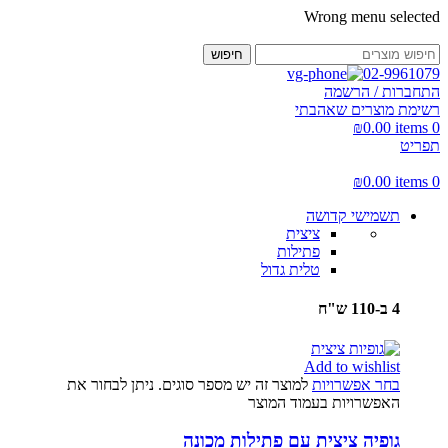
Wrong menu selected
חיפוש
02-9961079
התחברות / הרשמה
רשימת מוצרים שאהבתי
₪
0.00
items
0
תפריט
₪
0.00
items
0
תשמישי קדושה
ציצית
פתילות
טלית גדול
4 ב-110 ש"ח
Add to wishlist
בחר אפשרויות
למוצר זה יש מספר סוגים. ניתן לבחור את
האפשרויות בעמוד המוצר
גופיה ציצית עם פתילות מכונה