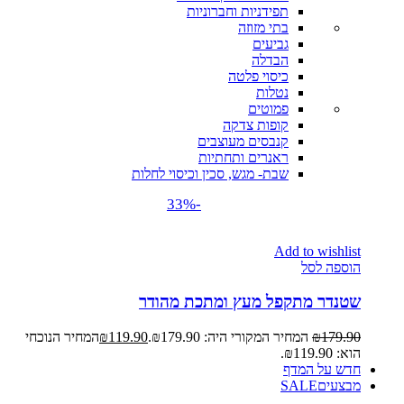
תפידניות וחברוניות
בתי מזוזה
גביעים
הבדלה
כיסוי פלטה
נטלות
פמוטים
קופות צדקה
קנבסים מעוצבים
ראנרים ותחתיות
שבת- מגש, סכין וכיסוי לחלות
-33%
Add to wishlist
הוספה לסל
שטנדר מתקפל מעץ ומתכת מהודר
179.90
₪
המחיר המקורי היה: ₪179.90.
119.90
₪
המחיר הנוכחי
הוא: ₪119.90.
חדש על המדף
מבצעים
SALE