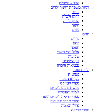
הרב שטיינזלץ
זוגיות משפחה וחינוך ילדים
זוגיות
לחתן ולכלה
הריון ולידה
חינוך
נשים
חגים
פורים
פסח
חנוכה
אלול וחגי תשרי
שבועות
בין המצרים
עצמאות וזיכרון
ילדים ונוער
פעוטות
לקורא הצעיר
ספרי קומיקס
פרשת שבוע לילדים
לימוד והעשרה
ספרי קריאה לילדים ונוער
ספרי אברהם אוחיון
גדולי האומה
ספרי קריאה