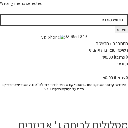
Wrong menu selected
חיפוש
02-9961079
התחברות / הרשמה
רשימת מוצרים שאהבתי
₪
0.00
items
0
תפריט
₪
0.00
items
0
תשמישי קדושה
משחקים
מחנאות
ספרי קודש
ספרי לימוד
ציוד לבי"ס וגן
למשרד
יצירה
יודאיקה
חדש על המדף
מבצעים
SALE
המרכז לספר
»
חנות
»
ספרי לימוד
»
ספרי לימוד לפי מקצועות
»
מתמטיקה
»
מסלולים לכיתה ג' אביזרים לחשבון
מסלולים לכיתה ג' אביזרים