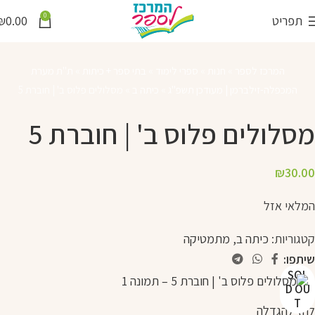
0
תפריט
0.00
₪
המרכז לספר
»
חנות
»
ספרי לימוד
»
בתי ספר + כיתות
»
ת"ת מערת
המכפלה-זילברמן | מעודכן תשפ"ג
»
כיתה ב
»
מסלולים פלוס ב' | חוברת 5
מסלולים פלוס ב' | חוברת 5
₪
30.00
המלאי אזל
קטגוריות:
כיתה ב
,
מתמטיקה
שיתפו:
SOL
D OU
T
לחץ להגדלה