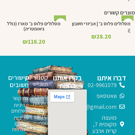
מוצרים קשורים
SOL
SOL
מסלולים פלוס ב' | אביזרי חשבון
מסלולים פלוס ב' מארז (כולל
D OU
D OU
גיאומטריה)
T
T
₪
28.20
₪
118.20
דברו איתנו
בקרו אותנו
קטגוריות
קישורים
תשמישי
חשובים
בחנות
02-9961079
קדושה
אודות
וואטסאפ
משחקים
צרו קשר
מחנאות
מדיניות
sfarim.k4@gmail.com
ספרי
משלוחים
קודש
מועצה
מדיניות
ספרי
החזרים
מקומית 7,
לימוד
והחלפות
קרית ארבע