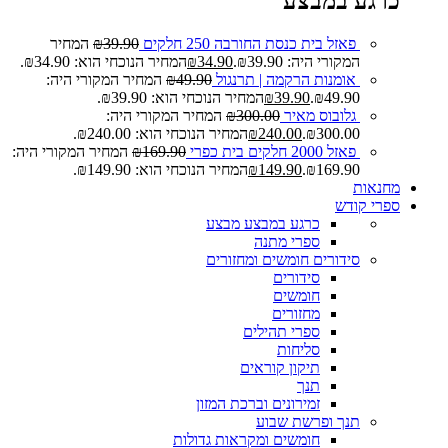
כרגע במבצע
פאזל בית כנסת החורבה 250 חלקים
39.90
₪
המחיר
המקורי היה: ₪39.90.
34.90
₪
המחיר הנוכחי הוא: ₪34.90.
אומנות הרקמה | תרנגול
49.90
₪
המחיר המקורי היה:
₪49.90.
39.90
₪
המחיר הנוכחי הוא: ₪39.90.
גלובוס מאיר
300.00
₪
המחיר המקורי היה:
₪300.00.
240.00
₪
המחיר הנוכחי הוא: ₪240.00.
פאזל 2000 חלקים בית כפרי
169.90
₪
המחיר המקורי היה:
₪169.90.
149.90
₪
המחיר הנוכחי הוא: ₪149.90.
מחנאות
ספרי קודש
כרגע במבצע
מבצע
ספרי מתנה
סידורים חומשים ומחזורים
סידורים
חומשים
מחזורים
ספרי תהילים
סליחות
תיקון קוראים
תנך
זמירונים וברכת המזון
תנך ופרשת שבוע
חומשים ומקראות גדולות