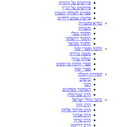
פירושים על התורה
פירושים על הנ"ך
ספרים לשולחן השבת
פרשת שבוע לילדים
גמרא ומשניות
משניות
תלמוד בבלי
תלמוד ירושלמי
תלמוד מבואר
הלכה וספרי יסוד
משנה ברורה
שולחן ערוך
ספרי הלכה בני זמנינו
ספרי יסוד
חסידות וקבלה
ברסלב
חבד
האדמור מסלונים
הרב שטיינזלץ
כתבי גדולי ישראל
הרב קוק
הרב מרדכי אליהו
הרב אבינר
הרב שרקי
הרב דרוקמן