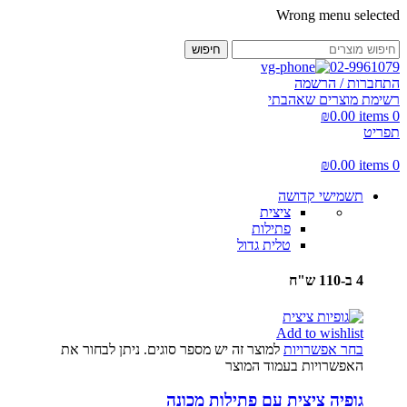
Wrong menu selected
חיפוש
02-9961079
התחברות / הרשמה
רשימת מוצרים שאהבתי
₪
0.00
items
0
תפריט
₪
0.00
items
0
תשמישי קדושה
ציצית
פתילות
טלית גדול
4 ב-110 ש"ח
Add to wishlist
בחר אפשרויות
למוצר זה יש מספר סוגים. ניתן לבחור את
האפשרויות בעמוד המוצר
גופיה ציצית עם פתילות מכונה