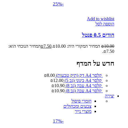
-25%
Add to wishlist
הוספה לסל
חודים 0.5 פנטל
10.00
₪
המחיר המקורי היה: ₪10.00.
7.50
₪
המחיר הנוכחי הוא:
₪7.50.
חדש על המדף
קלסר A4 דק (תיק טבעות)
8.00
₪
קלסר A4 בינוני (גב 5)
12.00
₪
קלסר A4 עבה (גב 8)
10.90
₪
קלסר A4 עבה (גב 8)
10.90
₪
יצירה
חומרי פיסול
צבעים ומכחולים
מוצרי נייר
-17%