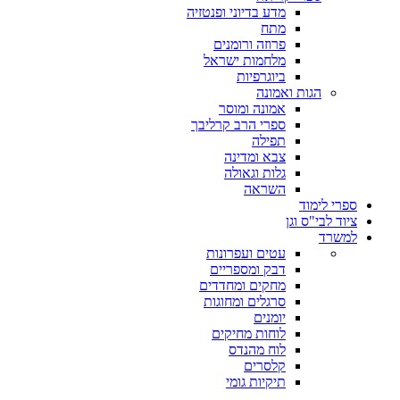
מדע בדיוני ופנטזיה
מתח
פרוזה ורומנים
מלחמות ישראל
ביוגרפיות
הגות ואמונה
אמונה ומוסר
ספרי הרב קרליבך
תפילה
צבא ומדינה
גלות וגאולה
השראה
ספרי לימוד
ציוד לבי"ס וגן
למשרד
עטים ועפרונות
דבק ומספריים
מחקים ומחדדים
סרגלים ומחוגות
יומנים
לוחות מחיקים
לוח מהנדס
קלסרים
תיקיות גומי