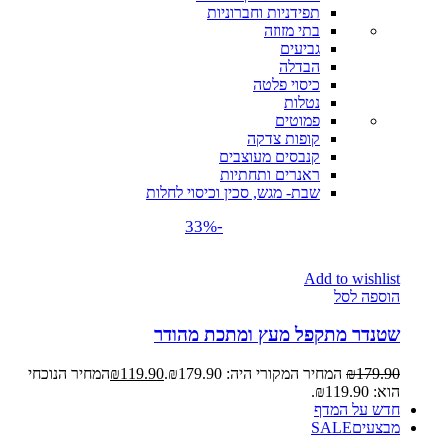
תפידניות וחברוניות
בתי מזוזה
גביעים
הבדלה
כיסוי פלטה
נטלות
פמוטים
קופות צדקה
קנבסים מעוצבים
ראנרים ותחתיות
שבת- מגש, סכין וכיסוי לחלות
-33%
Add to wishlist
הוספה לסל
שטנדר מתקפל מעץ ומתכת מהודר
179.90
₪
המחיר המקורי היה: ₪179.90.
119.90
₪
המחיר הנוכחי
הוא: ₪119.90.
חדש על המדף
מבצעים
SALE