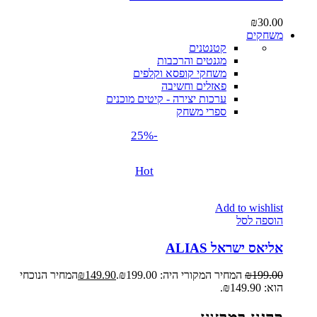
₪
30.00
משחקים
קטנטנים
מגנטים והרכבות
משחקי קופסא וקלפים
פאזלים וחשיבה
ערכות יצירה - קיטים מוכנים
ספרי משחק
-25%
Hot
Add to wishlist
הוספה לסל
אליאס ישראל ALIAS
199.00
₪
המחיר המקורי היה: ₪199.00.
149.90
₪
המחיר הנוכחי
הוא: ₪149.90.