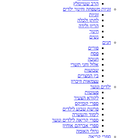
הרב שטיינזלץ
זוגיות משפחה וחינוך ילדים
זוגיות
לחתן ולכלה
הריון ולידה
חינוך
נשים
חגים
פורים
פסח
חנוכה
אלול וחגי תשרי
שבועות
בין המצרים
עצמאות וזיכרון
ילדים ונוער
פעוטות
לקורא הצעיר
ספרי קומיקס
פרשת שבוע לילדים
לימוד והעשרה
ספרי קריאה לילדים ונוער
ספרי אברהם אוחיון
גדולי האומה
ספרי קריאה