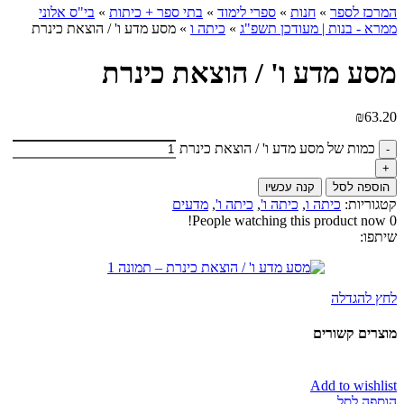
המרכז לספר
»
חנות
»
ספרי לימוד
»
בתי ספר + כיתות
»
בי"ס אלוני
ממרא - בנות | מעודכן תשפ"ג
»
כיתה ו
»
מסע מדע ו' / הוצאת כינרת
מסע מדע ו' / הוצאת כינרת
₪
63.20
כמות של מסע מדע ו' / הוצאת כינרת
הוספה לסל
קנה עכשיו
קטגוריות:
כיתה ו
,
כיתה ו'
,
כיתה ו'
,
מדעים
People watching this product now!
0
שיתפו:
לחץ להגדלה
מוצרים קשורים
Add to wishlist
הוספה לסל