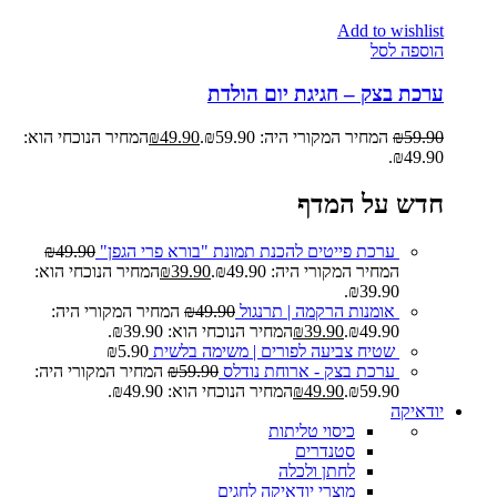
Add to wishlist
הוספה לסל
ערכת בצק – חגיגת יום הולדת
59.90
₪
המחיר המקורי היה: ₪59.90.
49.90
₪
המחיר הנוכחי הוא:
₪49.90.
חדש על המדף
ערכת פייטים להכנת תמונת "בורא פרי הגפן"
49.90
₪
המחיר המקורי היה: ₪49.90.
39.90
₪
המחיר הנוכחי הוא:
₪39.90.
אומנות הרקמה | תרנגול
49.90
₪
המחיר המקורי היה:
₪49.90.
39.90
₪
המחיר הנוכחי הוא: ₪39.90.
שטיח צביעה לפורים | משימה בלשית
5.90
₪
ערכת בצק - ארוחת נודלס
59.90
₪
המחיר המקורי היה:
₪59.90.
49.90
₪
המחיר הנוכחי הוא: ₪49.90.
יודאיקה
כיסוי טליתות
סטנדרים
לחתן ולכלה
מוצרי יודאיקה לחגים