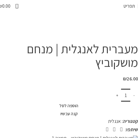
0
תפריט
0.00
₪
המרכז לספר
»
חנות
»
ספרי לימוד
»
ספרי לימוד לפי מקצועות
»
אנגלית
»
מעברית לאנגלית | מנחם מושקוביץ
מעברית לאנגלית | מנחם
מושקוביץ
₪
26.00
הוספה לסל
קנה עכשיו
קטגוריה:
אנגלית
שיתפו: