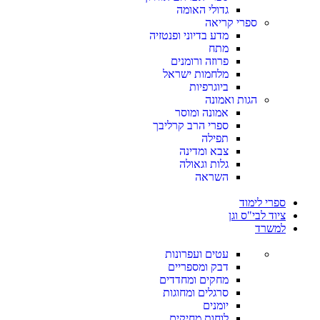
גדולי האומה
ספרי קריאה
מדע בדיוני ופנטזיה
מתח
פרוזה ורומנים
מלחמות ישראל
ביוגרפיות
הגות ואמונה
אמונה ומוסר
ספרי הרב קרליבך
תפילה
צבא ומדינה
גלות וגאולה
השראה
ספרי לימוד
ציוד לבי"ס וגן
למשרד
עטים ועפרונות
דבק ומספריים
מחקים ומחדדים
סרגלים ומחוגות
יומנים
לוחות מחיקים