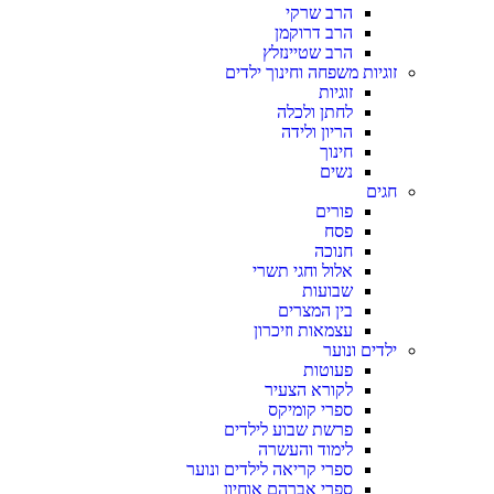
הרב שרקי
הרב דרוקמן
הרב שטיינזלץ
זוגיות משפחה וחינוך ילדים
זוגיות
לחתן ולכלה
הריון ולידה
חינוך
נשים
חגים
פורים
פסח
חנוכה
אלול וחגי תשרי
שבועות
בין המצרים
עצמאות וזיכרון
ילדים ונוער
פעוטות
לקורא הצעיר
ספרי קומיקס
פרשת שבוע לילדים
לימוד והעשרה
ספרי קריאה לילדים ונוער
ספרי אברהם אוחיון