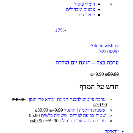
חומרי פיסול
צבעים ומכחולים
מוצרי נייר
-17%
Add to wishlist
הוספה לסל
ערכת בצק – חגיגת יום הולדת
₪
49.90
₪
59.90
חדש על המדף
ערכת פייטים להכנת תמונת "בורא פרי הגפן"
49.90
₪
₪
39.90
אומנות הרקמה | תרנגול
49.90
₪
39.90
₪
שטיח צביעה לפורים | משימה בלשית
5.90
₪
ערכת בצק - ארוחת נודלס
59.90
₪
49.90
₪
יודאיקה