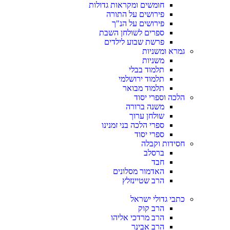
חומשים ומקראות גדולות
פירושים על התורה
פירושים על הנ"ך
ספרים לשולחן השבת
פרשת שבוע לילדים
גמרא ומשניות
משניות
תלמוד בבלי
תלמוד ירושלמי
תלמוד מבואר
הלכה וספרי יסוד
משנה ברורה
שולחן ערוך
ספרי הלכה בני זמנינו
ספרי יסוד
חסידות וקבלה
ברסלב
חבד
האדמור מסלונים
הרב שטיינזלץ
כתבי גדולי ישראל
הרב קוק
הרב מרדכי אליהו
הרב אבינר