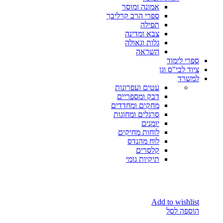
אמונה ומוסר
ספרי הרב קרליבך
תפילה
צבא ומדינה
גלות וגאולה
השראה
ספרי לימוד
ציוד לבי"ס וגן
למשרד
עטים ועפרונות
דבק ומספריים
מחקים ומחדדים
סרגלים ומחוגות
יומנים
לוחות מחיקים
לוח מהנדס
קלסרים
תיקיות גומי
Add to wishlist
הוספה לסל