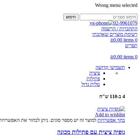
Wrong menu selected
חיפוש
02-9961079
התחברות / הרשמה
רשימת מוצרים שאהבתי
₪
0.00
items
0
תפריט
₪
0.00
items
0
תשמישי קדושה
ציצית
פתילות
טלית גדול
4 ב-110 ש"ח
Add to wishlist
בחר אפשרויות
למוצר זה יש מספר סוגים. ניתן לבחור את האפשרויו
גופיה ציצית עם פתילות מכונה