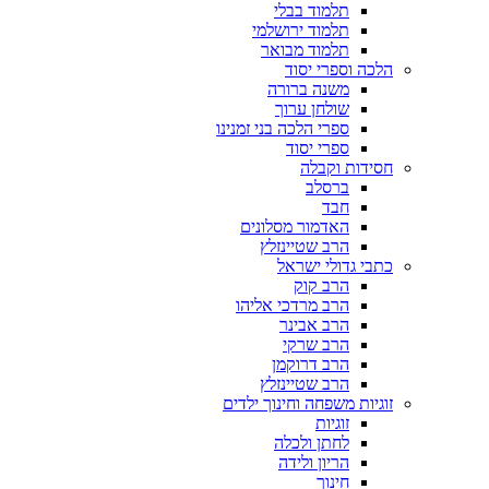
תלמוד בבלי
תלמוד ירושלמי
תלמוד מבואר
הלכה וספרי יסוד
משנה ברורה
שולחן ערוך
ספרי הלכה בני זמנינו
ספרי יסוד
חסידות וקבלה
ברסלב
חבד
האדמור מסלונים
הרב שטיינזלץ
כתבי גדולי ישראל
הרב קוק
הרב מרדכי אליהו
הרב אבינר
הרב שרקי
הרב דרוקמן
הרב שטיינזלץ
זוגיות משפחה וחינוך ילדים
זוגיות
לחתן ולכלה
הריון ולידה
חינוך