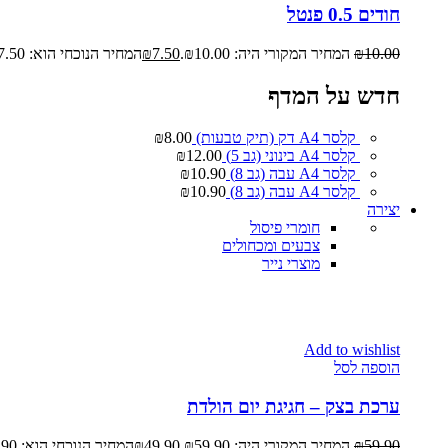
חודים 0.5 פנטל
10.00
₪
המחיר המקורי היה: ₪10.00.
7.50
₪
המחיר הנוכחי הוא: ₪7.50.
חדש על המדף
קלסר A4 דק (תיק טבעות)
8.00
₪
קלסר A4 בינוני (גב 5)
12.00
₪
קלסר A4 עבה (גב 8)
10.90
₪
קלסר A4 עבה (גב 8)
10.90
₪
יצירה
חומרי פיסול
צבעים ומכחולים
מוצרי נייר
Add to wishlist
הוספה לסל
ערכת בצק – חגיגת יום הולדת
59.90
₪
המחיר המקורי היה: ₪59.90.
49.90
₪
המחיר הנוכחי הוא: ₪49.90.