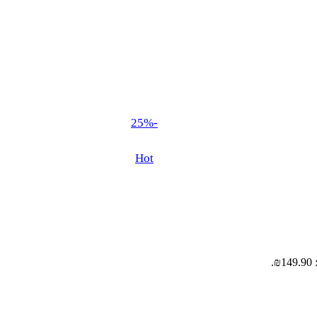
-25%
Hot
.