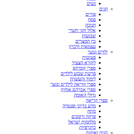
נשים
חגים
פורים
פסח
חנוכה
אלול וחגי תשרי
שבועות
בין המצרים
עצמאות וזיכרון
ילדים ונוער
פעוטות
לקורא הצעיר
ספרי קומיקס
פרשת שבוע לילדים
לימוד והעשרה
ספרי קריאה לילדים ונוער
ספרי אברהם אוחיון
גדולי האומה
ספרי קריאה
מדע בדיוני ופנטזיה
מתח
פרוזה ורומנים
מלחמות ישראל
ביוגרפיות
הגות ואמונה