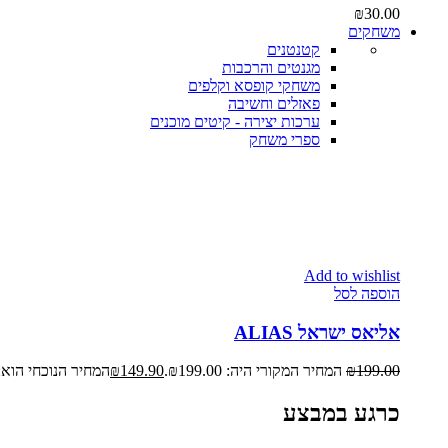
₪
30.00
משחקים
קטנטנים
מגנטים והרכבות
משחקי קופסא וקלפים
פאזלים וחשיבה
ערכות יצירה - קיטים מוכנים
ספרי משחק
Add to wishlist
הוספה לסל
אליאס ישראל ALIAS
199.00
₪
המחיר המקורי היה: ₪199.00.
149.90
₪
המחיר הנוכחי הוא: ₪149.90
כרגע במבצע