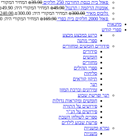
פאזל בית כנסת החורבה 250 חלקים
39.90
₪
המחיר המקורי היה: 0
אומנות הרקמה | תרנגול
49.90
₪
המחיר המקורי היה: ₪49.90.
גלובוס מאיר
300.00
₪
המחיר המקורי היה: ₪300.00.
240.00
פאזל 2000 חלקים בית כפרי
169.90
₪
המחיר המקורי היה: ₪169.90.
מחנאות
ספרי קודש
כרגע במבצע
מבצע
ספרי מתנה
סידורים חומשים ומחזורים
סידורים
חומשים
מחזורים
ספרי תהילים
סליחות
תיקון קוראים
תנך
זמירונים וברכת המזון
תנך ופרשת שבוע
חומשים ומקראות גדולות
פירושים על התורה
פירושים על הנ"ך
ספרים לשולחן השבת
פרשת שבוע לילדים
גמרא ומשניות
משניות