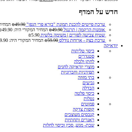
חדש על המדף
ערכת פייטים להכנת תמונת "בורא פרי הגפן"
49.90
₪
המחיר המ
אומנות הרקמה | תרנגול
49.90
₪
המחיר המקורי היה: ₪49.90.
שטיח צביעה לפורים | משימה בלשית
5.90
₪
ערכת בצק - ארוחת נודלס
59.90
₪
המחיר המקורי היה: ₪59.90.
יודאיקה
כיסוי טליתות
סטנדרים
לחתן ולכלה
מוצרי יודאיקה לחגים
תפידניות וחברוניות
בתי מזוזה
גביעים
הבדלה
כיסוי פלטה
נטלות
פמוטים
קופות צדקה
קנבסים מעוצבים
ראנרים ותחתיות
שבת- מגש, סכין וכיסוי לחלות