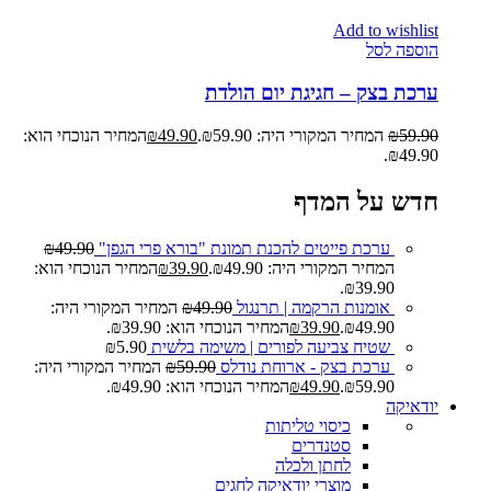
Add to wishlist
הוספה לסל
ערכת בצק – חגיגת יום הולדת
59.90
₪
המחיר המקורי היה: ₪59.90.
49.90
₪
המחיר הנוכחי הוא:
₪49.90.
חדש על המדף
ערכת פייטים להכנת תמונת "בורא פרי הגפן"
49.90
₪
המחיר המקורי היה: ₪49.90.
39.90
₪
המחיר הנוכחי הוא:
₪39.90.
אומנות הרקמה | תרנגול
49.90
₪
המחיר המקורי היה:
₪49.90.
39.90
₪
המחיר הנוכחי הוא: ₪39.90.
שטיח צביעה לפורים | משימה בלשית
5.90
₪
ערכת בצק - ארוחת נודלס
59.90
₪
המחיר המקורי היה:
₪59.90.
49.90
₪
המחיר הנוכחי הוא: ₪49.90.
יודאיקה
כיסוי טליתות
סטנדרים
לחתן ולכלה
מוצרי יודאיקה לחגים