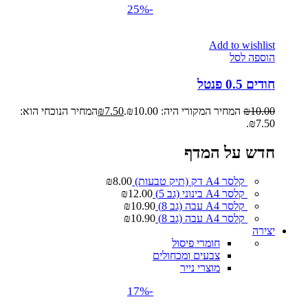
-25%
Add to wishlist
הוספה לסל
חודים 0.5 פנטל
10.00
₪
המחיר המקורי היה: ₪10.00.
7.50
₪
המחיר הנוכחי הוא:
₪7.50.
חדש על המדף
קלסר A4 דק (תיק טבעות)
8.00
₪
קלסר A4 בינוני (גב 5)
12.00
₪
קלסר A4 עבה (גב 8)
10.90
₪
קלסר A4 עבה (גב 8)
10.90
₪
יצירה
חומרי פיסול
צבעים ומכחולים
מוצרי נייר
-17%