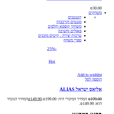
₪
30.00
משחקים
קטנטנים
מגנטים והרכבות
משחקי קופסא וקלפים
פאזלים וחשיבה
ערכות יצירה - קיטים מוכנים
ספרי משחק
-25%
Hot
Add to wishlist
הוספה לסל
אליאס ישראל ALIAS
199.00
₪
המחיר המקורי היה: ₪199.00.
149.90
₪
המחיר הנוכחי
הוא: ₪149.90.