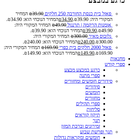
כרגע במבצע
פאזל בית כנסת החורבה 250 חלקים
39.90
₪
המחיר
המקורי היה: ₪39.90.
34.90
₪
המחיר הנוכחי הוא: ₪34.90.
אומנות הרקמה | תרנגול
49.90
₪
המחיר המקורי היה:
₪49.90.
39.90
₪
המחיר הנוכחי הוא: ₪39.90.
גלובוס מאיר
300.00
₪
המחיר המקורי היה:
₪300.00.
240.00
₪
המחיר הנוכחי הוא: ₪240.00.
פאזל 2000 חלקים בית כפרי
169.90
₪
המחיר המקורי היה:
₪169.90.
149.90
₪
המחיר הנוכחי הוא: ₪149.90.
מחנאות
ספרי קודש
כרגע במבצע
מבצע
ספרי מתנה
סידורים חומשים ומחזורים
סידורים
חומשים
מחזורים
ספרי תהילים
סליחות
תיקון קוראים
תנך
זמירונים וברכת המזון
תנך ופרשת שבוע
חומשים ומקראות גדולות