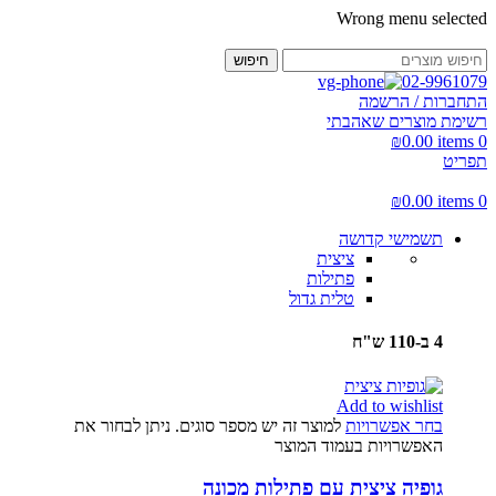
Wrong menu selected
חיפוש
02-9961079
התחברות / הרשמה
רשימת מוצרים שאהבתי
₪
0.00
items
0
תפריט
₪
0.00
items
0
תשמישי קדושה
ציצית
פתילות
טלית גדול
4 ב-110 ש"ח
Add to wishlist
בחר אפשרויות
למוצר זה יש מספר סוגים. ניתן לבחור את
האפשרויות בעמוד המוצר
גופיה ציצית עם פתילות מכונה