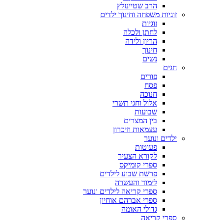
הרב שטיינזלץ
זוגיות משפחה וחינוך ילדים
זוגיות
לחתן ולכלה
הריון ולידה
חינוך
נשים
חגים
פורים
פסח
חנוכה
אלול וחגי תשרי
שבועות
בין המצרים
עצמאות וזיכרון
ילדים ונוער
פעוטות
לקורא הצעיר
ספרי קומיקס
פרשת שבוע לילדים
לימוד והעשרה
ספרי קריאה לילדים ונוער
ספרי אברהם אוחיון
גדולי האומה
ספרי קריאה