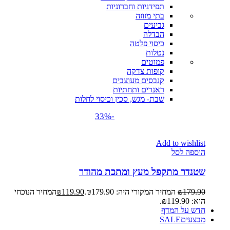
תפידניות וחברוניות
בתי מזוזה
גביעים
הבדלה
כיסוי פלטה
נטלות
פמוטים
קופות צדקה
קנבסים מעוצבים
ראנרים ותחתיות
שבת- מגש, סכין וכיסוי לחלות
-33%
Add to wishlist
הוספה לסל
שטנדר מתקפל מעץ ומתכת מהודר
179.90
₪
המחיר המקורי היה: ₪179.90.
119.90
₪
המחיר הנוכחי
הוא: ₪119.90.
חדש על המדף
מבצעים
SALE