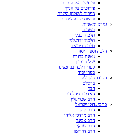
פירושים על התורה
פירושים על הנ"ך
ספרים לשולחן השבת
פרשת שבוע לילדים
גמרא ומשניות
משניות
תלמוד בבלי
תלמוד ירושלמי
תלמוד מבואר
הלכה וספרי יסוד
משנה ברורה
שולחן ערוך
ספרי הלכה בני זמנינו
ספרי יסוד
חסידות וקבלה
ברסלב
חבד
האדמור מסלונים
הרב שטיינזלץ
כתבי גדולי ישראל
הרב קוק
הרב מרדכי אליהו
הרב אבינר
הרב שרקי
הרב דרוקמן