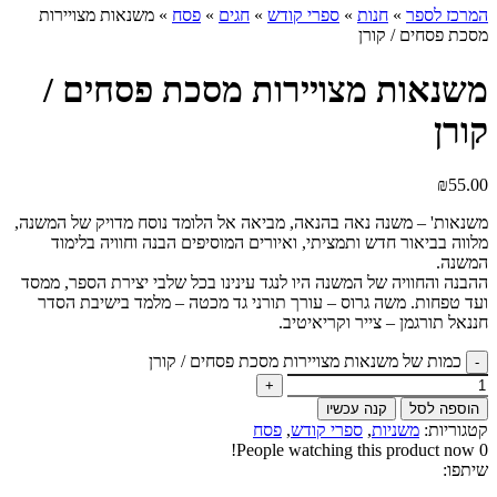
המרכז לספר
»
חנות
»
ספרי קודש
»
חגים
»
פסח
»
משנאות מצויירות
מסכת פסחים / קורן
משנאות מצויירות מסכת פסחים /
קורן
₪
55.00
משנאות' – משנה נאה בהנאה, מביאה אל הלומד נוסח מדויק של המשנה,
מלווה בביאור חדש ותמציתי, ואיורים המוסיפים הבנה וחוויה בלימוד
המשנה.
ההבנה והחוויה של המשנה היו לנגד עינינו בכל שלבי יצירת הספר, ממסד
ועד טפחות. משה גרוס – עורך תורני גד מכטה – מלמד בישיבת הסדר
חננאל תורגמן – צייר וקריאיטיב.
כמות של משנאות מצויירות מסכת פסחים / קורן
הוספה לסל
קנה עכשיו
קטגוריות:
משניות
,
ספרי קודש
,
פסח
People watching this product now!
0
שיתפו: