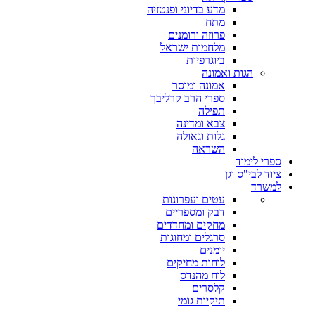
מדע בדיוני ופנטזיה
מתח
פרוזה ורומנים
מלחמות ישראל
ביוגרפיות
הגות ואמונה
אמונה ומוסר
ספרי הרב קרליבך
תפילה
צבא ומדינה
גלות וגאולה
השראה
ספרי לימוד
ציוד לבי"ס וגן
למשרד
עטים ועפרונות
דבק ומספריים
מחקים ומחדדים
סרגלים ומחוגות
יומנים
לוחות מחיקים
לוח מהנדס
קלסרים
תיקיות גומי