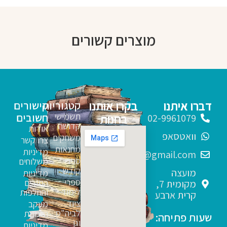
מוצרים קשורים
דברו איתנו
בקרו אותנו
קטגוריות
קישורים
תשמישי
חשובים
בחנות
02-9961079
קדושה
אודות
וואטסאפ
משחקים
צרו קשר
מחנאות
מדיניות
sfarim.k4@gmail.com
ספרי
משלוחים
קודש
מועצה
מדיניות
ספרי
החזרים
מקומית 7,
לימוד
והחלפות
קרית ארבע
ציוד
מעקב
לביה"ס
הזמנות
שעות פתיחה:
וגן
מדיניות