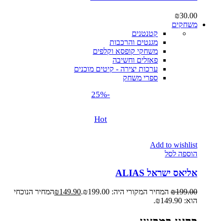
₪
30.00
משחקים
קטנטנים
מגנטים והרכבות
משחקי קופסא וקלפים
פאזלים וחשיבה
ערכות יצירה - קיטים מוכנים
ספרי משחק
-25%
Hot
Add to wishlist
הוספה לסל
אליאס ישראל ALIAS
199.00
₪
המחיר המקורי היה: ₪199.00.
149.90
₪
המחיר הנוכחי
הוא: ₪149.90.