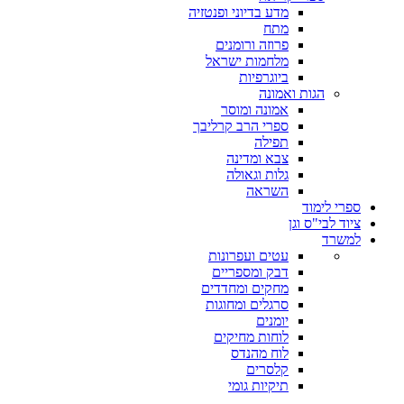
מדע בדיוני ופנטזיה
מתח
פרוזה ורומנים
מלחמות ישראל
ביוגרפיות
הגות ואמונה
אמונה ומוסר
ספרי הרב קרליבך
תפילה
צבא ומדינה
גלות וגאולה
השראה
ספרי לימוד
ציוד לבי"ס וגן
למשרד
עטים ועפרונות
דבק ומספריים
מחקים ומחדדים
סרגלים ומחוגות
יומנים
לוחות מחיקים
לוח מהנדס
קלסרים
תיקיות גומי