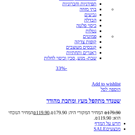
תפידניות וחברוניות
בתי מזוזה
גביעים
הבדלה
כיסוי פלטה
נטלות
פמוטים
קופות צדקה
קנבסים מעוצבים
ראנרים ותחתיות
שבת- מגש, סכין וכיסוי לחלות
-33%
Add to wishlist
הוספה לסל
שטנדר מתקפל מעץ ומתכת מהודר
179.90
₪
המחיר המקורי היה: ₪179.90.
119.90
₪
המחיר הנוכחי
הוא: ₪119.90.
חדש על המדף
מבצעים
SALE