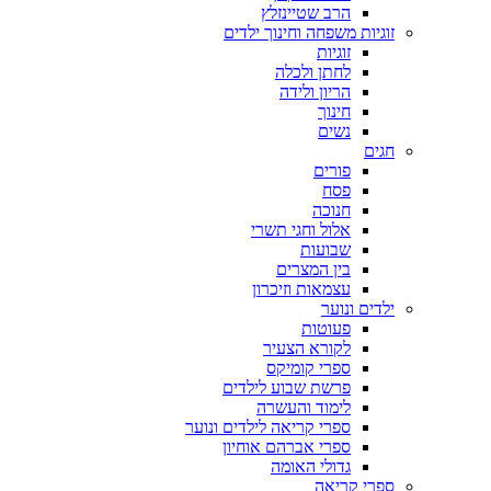
הרב שטיינזלץ
זוגיות משפחה וחינוך ילדים
זוגיות
לחתן ולכלה
הריון ולידה
חינוך
נשים
חגים
פורים
פסח
חנוכה
אלול וחגי תשרי
שבועות
בין המצרים
עצמאות וזיכרון
ילדים ונוער
פעוטות
לקורא הצעיר
ספרי קומיקס
פרשת שבוע לילדים
לימוד והעשרה
ספרי קריאה לילדים ונוער
ספרי אברהם אוחיון
גדולי האומה
ספרי קריאה