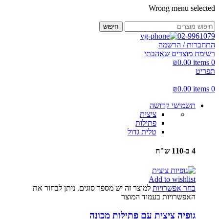
Wrong menu selected
חיפוש
02-9961079
התחברות / הרשמה
רשימת מוצרים שאהבתי
₪
0.00
items
0
תפריט
₪
0.00
items
0
תשמישי קדושה
ציצית
פתילות
טלית גדול
4 ב-110 ש"ח
Add to wishlist
בחר אפשרויות
למוצר זה יש מספר סוגים. ניתן לבחור את
האפשרויות בעמוד המוצר
גופיה ציצית עם פתילות מכונה