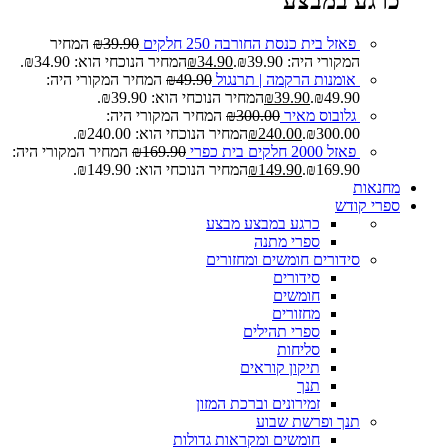
כרגע במבצע
פאזל בית כנסת החורבה 250 חלקים
39.90
₪
המחיר
המקורי היה: ₪39.90.
34.90
₪
המחיר הנוכחי הוא: ₪34.90.
אומנות הרקמה | תרנגול
49.90
₪
המחיר המקורי היה:
₪49.90.
39.90
₪
המחיר הנוכחי הוא: ₪39.90.
גלובוס מאיר
300.00
₪
המחיר המקורי היה:
₪300.00.
240.00
₪
המחיר הנוכחי הוא: ₪240.00.
פאזל 2000 חלקים בית כפרי
169.90
₪
המחיר המקורי היה:
₪169.90.
149.90
₪
המחיר הנוכחי הוא: ₪149.90.
מחנאות
ספרי קודש
כרגע במבצע
מבצע
ספרי מתנה
סידורים חומשים ומחזורים
סידורים
חומשים
מחזורים
ספרי תהילים
סליחות
תיקון קוראים
תנך
זמירונים וברכת המזון
תנך ופרשת שבוע
חומשים ומקראות גדולות