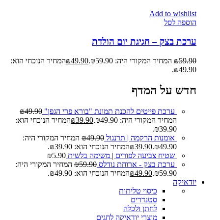
Add to wishlist
הוספה לסל
ערכת בצק – חגיגת יום הולדת
59.90
₪
המחיר המקורי היה: ₪59.90.
49.90
₪
המחיר הנוכחי הוא:
₪49.90.
חדש על המדף
ערכת פייטים להכנת תמונת "בורא פרי הגפן"
49.90
₪
המחיר המקורי היה: ₪49.90.
39.90
₪
המחיר הנוכחי הוא:
₪39.90.
אומנות הרקמה | תרנגול
49.90
₪
המחיר המקורי היה:
₪49.90.
39.90
₪
המחיר הנוכחי הוא: ₪39.90.
שטיח צביעה לפורים | משימה בלשית
5.90
₪
ערכת בצק - ארוחת נודלס
59.90
₪
המחיר המקורי היה:
₪59.90.
49.90
₪
המחיר הנוכחי הוא: ₪49.90.
יודאיקה
כיסוי טליתות
סטנדרים
לחתן ולכלה
מוצרי יודאיקה לחגים