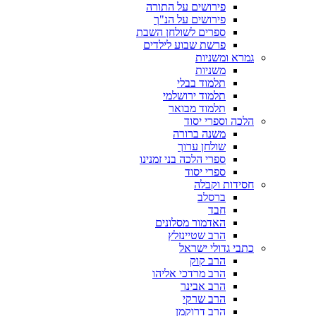
פירושים על התורה
פירושים על הנ"ך
ספרים לשולחן השבת
פרשת שבוע לילדים
גמרא ומשניות
משניות
תלמוד בבלי
תלמוד ירושלמי
תלמוד מבואר
הלכה וספרי יסוד
משנה ברורה
שולחן ערוך
ספרי הלכה בני זמנינו
ספרי יסוד
חסידות וקבלה
ברסלב
חבד
האדמור מסלונים
הרב שטיינזלץ
כתבי גדולי ישראל
הרב קוק
הרב מרדכי אליהו
הרב אבינר
הרב שרקי
הרב דרוקמן