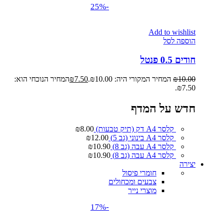
-25%
Add to wishlist
הוספה לסל
חודים 0.5 פנטל
10.00
₪
המחיר המקורי היה: ₪10.00.
7.50
₪
המחיר הנוכחי הוא:
₪7.50.
חדש על המדף
קלסר A4 דק (תיק טבעות)
8.00
₪
קלסר A4 בינוני (גב 5)
12.00
₪
קלסר A4 עבה (גב 8)
10.90
₪
קלסר A4 עבה (גב 8)
10.90
₪
יצירה
חומרי פיסול
צבעים ומכחולים
מוצרי נייר
-17%