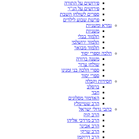
פירושים על התורה
פירושים על הנ"ך
ספרים לשולחן השבת
פרשת שבוע לילדים
גמרא ומשניות
משניות
תלמוד בבלי
תלמוד ירושלמי
תלמוד מבואר
הלכה וספרי יסוד
משנה ברורה
שולחן ערוך
ספרי הלכה בני זמנינו
ספרי יסוד
חסידות וקבלה
ברסלב
חבד
האדמור מסלונים
הרב שטיינזלץ
כתבי גדולי ישראל
הרב קוק
הרב מרדכי אליהו
הרב אבינר
הרב שרקי
הרב דרוקמן