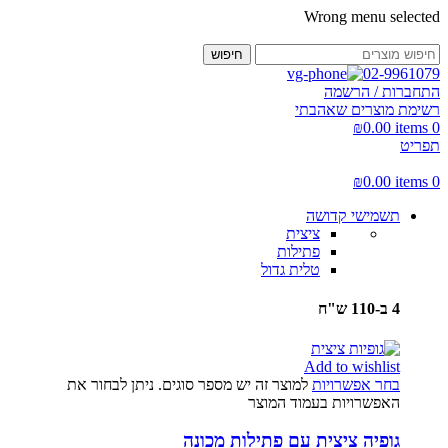
Wrong menu selected
חיפוש
02-9961079
התחברות / הרשמה
רשימת מוצרים שאהבתי
₪
0.00
items
0
תפריט
₪
0.00
items
0
תשמישי קדושה
ציצית
פתילות
טלית גדול
4 ב-110 ש"ח
Add to wishlist
בחר אפשרויות
למוצר זה יש מספר סוגים. ניתן לבחור את
האפשרויות בעמוד המוצר
גופיה ציצית עם פתילות מכונה