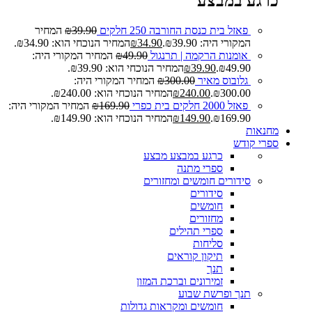
כרגע במבצע
פאזל בית כנסת החורבה 250 חלקים
39.90
₪
המחיר
המקורי היה: ₪39.90.
34.90
₪
המחיר הנוכחי הוא: ₪34.90.
אומנות הרקמה | תרנגול
49.90
₪
המחיר המקורי היה:
₪49.90.
39.90
₪
המחיר הנוכחי הוא: ₪39.90.
גלובוס מאיר
300.00
₪
המחיר המקורי היה:
₪300.00.
240.00
₪
המחיר הנוכחי הוא: ₪240.00.
פאזל 2000 חלקים בית כפרי
169.90
₪
המחיר המקורי היה:
₪169.90.
149.90
₪
המחיר הנוכחי הוא: ₪149.90.
מחנאות
ספרי קודש
כרגע במבצע
מבצע
ספרי מתנה
סידורים חומשים ומחזורים
סידורים
חומשים
מחזורים
ספרי תהילים
סליחות
תיקון קוראים
תנך
זמירונים וברכת המזון
תנך ופרשת שבוע
חומשים ומקראות גדולות