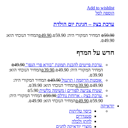
Add to wishlist
הוספה לסל
ערכת בצק – חגיגת יום הולדת
59.90
₪
המחיר המקורי היה: ₪59.90.
49.90
₪
המחיר הנוכחי הוא:
₪49.90.
חדש על המדף
ערכת פייטים להכנת תמונת "בורא פרי הגפן"
49.90
₪
המחיר המקורי היה: ₪49.90.
39.90
₪
המחיר הנוכחי הוא:
₪39.90.
אומנות הרקמה | תרנגול
49.90
₪
המחיר המקורי היה:
₪49.90.
39.90
₪
המחיר הנוכחי הוא: ₪39.90.
שטיח צביעה לפורים | משימה בלשית
5.90
₪
ערכת בצק - ארוחת נודלס
59.90
₪
המחיר המקורי היה:
₪59.90.
49.90
₪
המחיר הנוכחי הוא: ₪49.90.
יודאיקה
כיסוי טליתות
סטנדרים
לחתן ולכלה
מוצרי יודאיקה לחגים