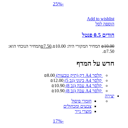
-25%
Add to wishlist
הוספה לסל
חודים 0.5 פנטל
10.00
₪
המחיר המקורי היה: ₪10.00.
7.50
₪
המחיר הנוכחי הוא:
₪7.50.
חדש על המדף
קלסר A4 דק (תיק טבעות)
8.00
₪
קלסר A4 בינוני (גב 5)
12.00
₪
קלסר A4 עבה (גב 8)
10.90
₪
קלסר A4 עבה (גב 8)
10.90
₪
יצירה
חומרי פיסול
צבעים ומכחולים
מוצרי נייר
-17%