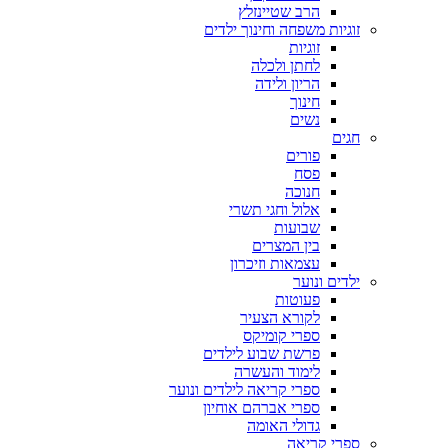
הרב שטיינזלץ
זוגיות משפחה וחינוך ילדים
זוגיות
לחתן ולכלה
הריון ולידה
חינוך
נשים
חגים
פורים
פסח
חנוכה
אלול וחגי תשרי
שבועות
בין המצרים
עצמאות וזיכרון
ילדים ונוער
פעוטות
לקורא הצעיר
ספרי קומיקס
פרשת שבוע לילדים
לימוד והעשרה
ספרי קריאה לילדים ונוער
ספרי אברהם אוחיון
גדולי האומה
ספרי קריאה