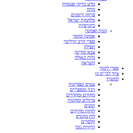
מדע בדיוני ופנטזיה
מתח
פרוזה ורומנים
מלחמות ישראל
ביוגרפיות
הגות ואמונה
אמונה ומוסר
ספרי הרב קרליבך
תפילה
צבא ומדינה
גלות וגאולה
השראה
ספרי לימוד
ציוד לבי"ס וגן
למשרד
עטים ועפרונות
דבק ומספריים
מחקים ומחדדים
סרגלים ומחוגות
יומנים
לוחות מחיקים
לוח מהנדס
קלסרים
תיקיות גומי