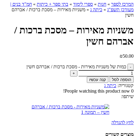
המרכז לספר
»
חנות
»
ספרי לימוד
»
בתי ספר + כיתות
»
חמ"ד בנים |
מעודכן תשפ"ג
»
כיתה ג
»
משניות מאירות – מסכת ברכות / אברהם
חשין
משניות מאירות – מסכת ברכות /
אברהם חשין
₪
50.00
כמות של משניות מאירות - מסכת ברכות / אברהם חשין
הוספה לסל
קנה עכשיו
קטגוריה:
כיתה ג
People watching this product now!
0
שיתפו:
לחץ להגדלה
מוצרים קשורים