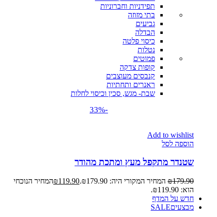
תפידניות וחברוניות
בתי מזוזה
גביעים
הבדלה
כיסוי פלטה
נטלות
פמוטים
קופות צדקה
קנבסים מעוצבים
ראנרים ותחתיות
שבת- מגש, סכין וכיסוי לחלות
-33%
Add to wishlist
הוספה לסל
שטנדר מתקפל מעץ ומתכת מהודר
179.90
₪
המחיר המקורי היה: ₪179.90.
119.90
₪
המחיר הנוכחי
הוא: ₪119.90.
חדש על המדף
מבצעים
SALE