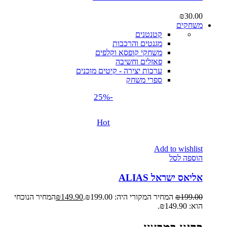
₪
30.00
משחקים
קטנטנים
מגנטים והרכבות
משחקי קופסא וקלפים
פאזלים וחשיבה
ערכות יצירה - קיטים מוכנים
ספרי משחק
-25%
Hot
Add to wishlist
הוספה לסל
אליאס ישראל ALIAS
199.00
₪
המחיר המקורי היה: ₪199.00.
149.90
₪
המחיר הנוכחי
הוא: ₪149.90.