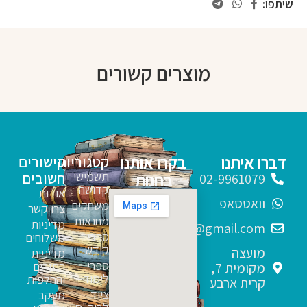
שיתפו:
מוצרים קשורים
דברו איתנו
בקרו אותנו
קטגוריות
קישורים
תשמישי
חשובים
בחנות
02-9961079
קדושה
אודות
וואטסאפ
משחקים
צרו קשר
מחנאות
מדיניות
sfarim.k4@gmail.com
ספרי
משלוחים
קודש
מועצה
מדיניות
ספרי
החזרים
מקומית 7,
לימוד
והחלפות
קרית ארבע
ציוד
מעקב