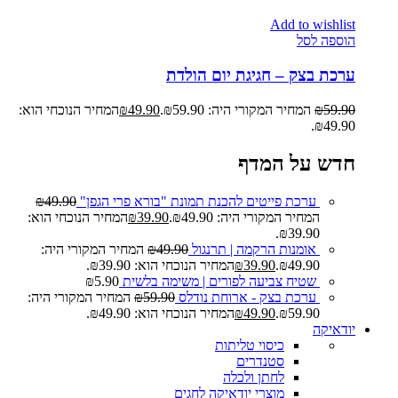
Add to wishlist
הוספה לסל
ערכת בצק – חגיגת יום הולדת
59.90
₪
המחיר המקורי היה: ₪59.90.
49.90
₪
המחיר הנוכחי הוא:
₪49.90.
חדש על המדף
ערכת פייטים להכנת תמונת "בורא פרי הגפן"
49.90
₪
המחיר המקורי היה: ₪49.90.
39.90
₪
המחיר הנוכחי הוא:
₪39.90.
אומנות הרקמה | תרנגול
49.90
₪
המחיר המקורי היה:
₪49.90.
39.90
₪
המחיר הנוכחי הוא: ₪39.90.
שטיח צביעה לפורים | משימה בלשית
5.90
₪
ערכת בצק - ארוחת נודלס
59.90
₪
המחיר המקורי היה:
₪59.90.
49.90
₪
המחיר הנוכחי הוא: ₪49.90.
יודאיקה
כיסוי טליתות
סטנדרים
לחתן ולכלה
מוצרי יודאיקה לחגים