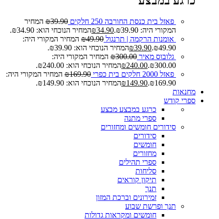
כרגע במבצע
פאזל בית כנסת החורבה 250 חלקים
39.90
₪
המחיר
המקורי היה: ₪39.90.
34.90
₪
המחיר הנוכחי הוא: ₪34.90.
אומנות הרקמה | תרנגול
49.90
₪
המחיר המקורי היה:
₪49.90.
39.90
₪
המחיר הנוכחי הוא: ₪39.90.
גלובוס מאיר
300.00
₪
המחיר המקורי היה:
₪300.00.
240.00
₪
המחיר הנוכחי הוא: ₪240.00.
פאזל 2000 חלקים בית כפרי
169.90
₪
המחיר המקורי היה:
₪169.90.
149.90
₪
המחיר הנוכחי הוא: ₪149.90.
מחנאות
ספרי קודש
כרגע במבצע
מבצע
ספרי מתנה
סידורים חומשים ומחזורים
סידורים
חומשים
מחזורים
ספרי תהילים
סליחות
תיקון קוראים
תנך
זמירונים וברכת המזון
תנך ופרשת שבוע
חומשים ומקראות גדולות