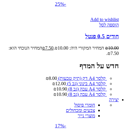
-25%
Add to wishlist
הוספה לסל
חודים 0.5 פנטל
10.00
₪
המחיר המקורי היה: ₪10.00.
7.50
₪
המחיר הנוכחי הוא:
₪7.50.
חדש על המדף
קלסר A4 דק (תיק טבעות)
8.00
₪
קלסר A4 בינוני (גב 5)
12.00
₪
קלסר A4 עבה (גב 8)
10.90
₪
קלסר A4 עבה (גב 8)
10.90
₪
יצירה
חומרי פיסול
צבעים ומכחולים
מוצרי נייר
-17%