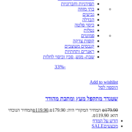
תפידניות וחברוניות
בתי מזוזה
גביעים
הבדלה
כיסוי פלטה
נטלות
פמוטים
קופות צדקה
קנבסים מעוצבים
ראנרים ותחתיות
שבת- מגש, סכין וכיסוי לחלות
-33%
Add to wishlist
הוספה לסל
שטנדר מתקפל מעץ ומתכת מהודר
179.90
₪
המחיר המקורי היה: ₪179.90.
119.90
₪
המחיר הנוכחי
הוא: ₪119.90.
חדש על המדף
מבצעים
SALE