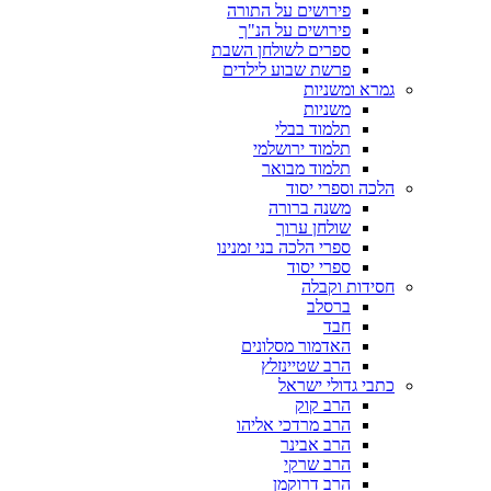
פירושים על התורה
פירושים על הנ"ך
ספרים לשולחן השבת
פרשת שבוע לילדים
גמרא ומשניות
משניות
תלמוד בבלי
תלמוד ירושלמי
תלמוד מבואר
הלכה וספרי יסוד
משנה ברורה
שולחן ערוך
ספרי הלכה בני זמנינו
ספרי יסוד
חסידות וקבלה
ברסלב
חבד
האדמור מסלונים
הרב שטיינזלץ
כתבי גדולי ישראל
הרב קוק
הרב מרדכי אליהו
הרב אבינר
הרב שרקי
הרב דרוקמן