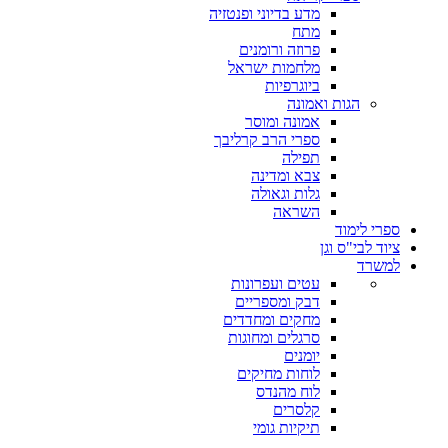
מדע בדיוני ופנטזיה
מתח
פרוזה ורומנים
מלחמות ישראל
ביוגרפיות
הגות ואמונה
אמונה ומוסר
ספרי הרב קרליבך
תפילה
צבא ומדינה
גלות וגאולה
השראה
ספרי לימוד
ציוד לבי"ס וגן
למשרד
עטים ועפרונות
דבק ומספריים
מחקים ומחדדים
סרגלים ומחוגות
יומנים
לוחות מחיקים
לוח מהנדס
קלסרים
תיקיות גומי