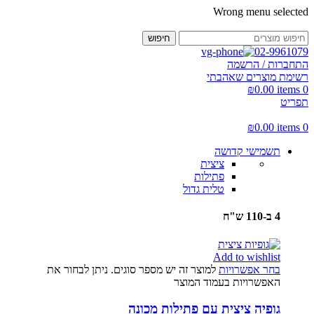
Wrong menu selected
חיפוש
02-9961079
התחברות / הרשמה
רשימת מוצרים שאהבתי
₪
0.00
items
0
תפריט
₪
0.00
items
0
תשמישי קדושה
ציצית
פתילות
טלית גדול
4 ב-110 ש"ח
Add to wishlist
בחר אפשרויות
למוצר זה יש מספר סוגים. ניתן לבחור את
האפשרויות בעמוד המוצר
גופיה ציצית עם פתילות מכונה