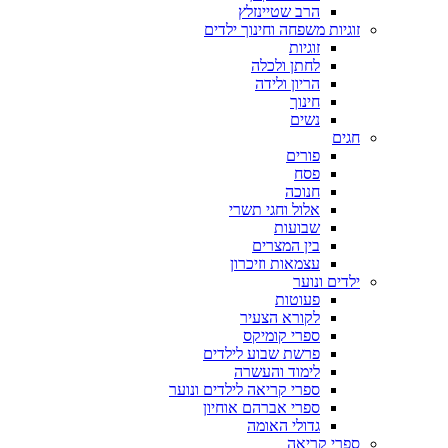
הרב שטיינזלץ
זוגיות משפחה וחינוך ילדים
זוגיות
לחתן ולכלה
הריון ולידה
חינוך
נשים
חגים
פורים
פסח
חנוכה
אלול וחגי תשרי
שבועות
בין המצרים
עצמאות וזיכרון
ילדים ונוער
פעוטות
לקורא הצעיר
ספרי קומיקס
פרשת שבוע לילדים
לימוד והעשרה
ספרי קריאה לילדים ונוער
ספרי אברהם אוחיון
גדולי האומה
ספרי קריאה