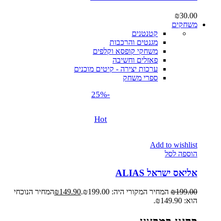
₪
30.00
משחקים
קטנטנים
מגנטים והרכבות
משחקי קופסא וקלפים
פאזלים וחשיבה
ערכות יצירה - קיטים מוכנים
ספרי משחק
-25%
Hot
Add to wishlist
הוספה לסל
אליאס ישראל ALIAS
199.00
₪
המחיר המקורי היה: ₪199.00.
149.90
₪
המחיר הנוכחי
הוא: ₪149.90.