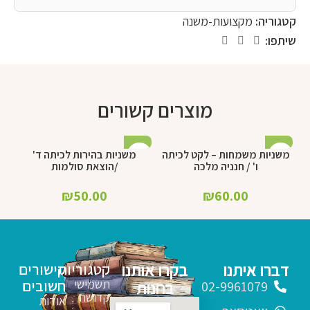
קטגוריה:
מקצועות-משנה
שיתפו:
מוצרים קשורים
משניות משמחות – לקט לכיתה
משניות בהירות לכיתה ד'
מש
ו' / חנניה מלכה
/הוצאת סולמות
₪
50.00
₪
60.00
דברו איתנו
בקרו אותנו
קטגוריות
קישורים
תשמישי
חשובים
בחנות
02-9961079
קדושה
אודות