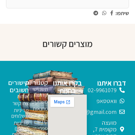
שיתפו:
מוצרים קשורים
דברו איתנו
בקרו אותנו
קטגוריות
קישורים
תשמישי
חשובים
בחנות
02-9961079
קדושה
אודות
וואטסאפ
משחקים
צרו קשר
מחנאות
מדיניות
sfarim.k4@gmail.com
ספרי
משלוחים
קודש
מועצה
מדיניות
ספרי
החזרים
מקומית 7,
לימוד
והחלפות