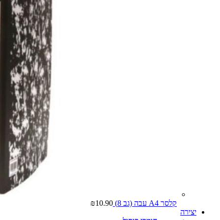
קלסר A4 עבה (גב 8)
10.90
₪
יצירה