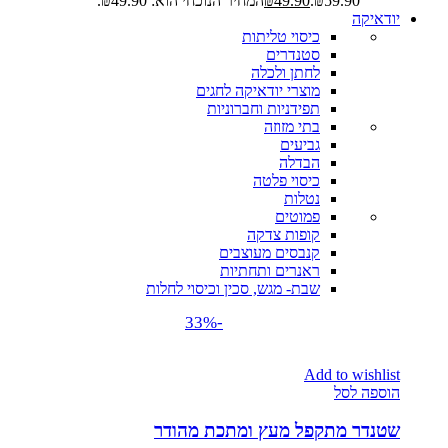
₪59.90.
49.90
₪
המחיר הנוכחי הוא: ₪49.90.
יודאיקה
כיסוי טליתות
סטנדרים
לחתן ולכלה
מוצרי יודאיקה לחגים
תפידניות וחברוניות
בתי מזוזה
גביעים
הבדלה
כיסוי פלטה
נטלות
פמוטים
קופות צדקה
קנבסים מעוצבים
ראנרים ותחתיות
שבת- מגש, סכין וכיסוי לחלות
-33%
Add to wishlist
הוספה לסל
שטנדר מתקפל מעץ ומתכת מהודר