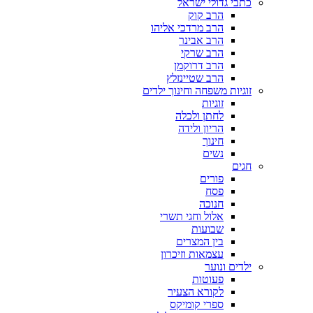
כתבי גדולי ישראל
הרב קוק
הרב מרדכי אליהו
הרב אבינר
הרב שרקי
הרב דרוקמן
הרב שטיינזלץ
זוגיות משפחה וחינוך ילדים
זוגיות
לחתן ולכלה
הריון ולידה
חינוך
נשים
חגים
פורים
פסח
חנוכה
אלול וחגי תשרי
שבועות
בין המצרים
עצמאות וזיכרון
ילדים ונוער
פעוטות
לקורא הצעיר
ספרי קומיקס