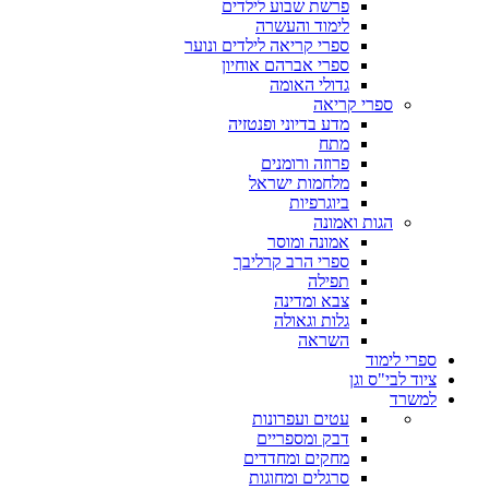
פרשת שבוע לילדים
לימוד והעשרה
ספרי קריאה לילדים ונוער
ספרי אברהם אוחיון
גדולי האומה
ספרי קריאה
מדע בדיוני ופנטזיה
מתח
פרוזה ורומנים
מלחמות ישראל
ביוגרפיות
הגות ואמונה
אמונה ומוסר
ספרי הרב קרליבך
תפילה
צבא ומדינה
גלות וגאולה
השראה
ספרי לימוד
ציוד לבי"ס וגן
למשרד
עטים ועפרונות
דבק ומספריים
מחקים ומחדדים
סרגלים ומחוגות