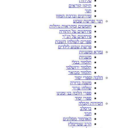
סליחות
תיקון קוראים
תנך
זמירונים וברכת המזון
תנך ופרשת שבוע
חומשים ומקראות גדולות
פירושים על התורה
פירושים על הנ"ך
ספרים לשולחן השבת
פרשת שבוע לילדים
גמרא ומשניות
משניות
תלמוד בבלי
תלמוד ירושלמי
תלמוד מבואר
הלכה וספרי יסוד
משנה ברורה
שולחן ערוך
ספרי הלכה בני זמנינו
ספרי יסוד
חסידות וקבלה
ברסלב
חבד
האדמור מסלונים
הרב שטיינזלץ