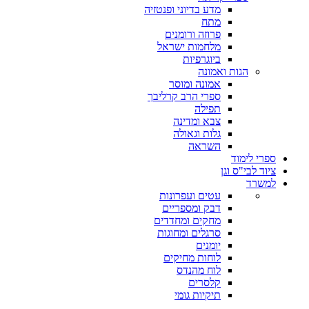
מדע בדיוני ופנטזיה
מתח
פרוזה ורומנים
מלחמות ישראל
ביוגרפיות
הגות ואמונה
אמונה ומוסר
ספרי הרב קרליבך
תפילה
צבא ומדינה
גלות וגאולה
השראה
ספרי לימוד
ציוד לבי"ס וגן
למשרד
עטים ועפרונות
דבק ומספריים
מחקים ומחדדים
סרגלים ומחוגות
יומנים
לוחות מחיקים
לוח מהנדס
קלסרים
תיקיות גומי