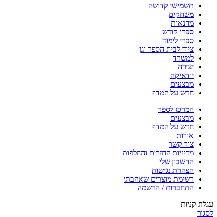
תשמישי קדושה
משחקים
מחנאות
ספרי קודש
ספרי לימוד
ציוד לבית הספר וגן
למשרד
יצירה
יודאיקה
מבצעים
חדש על המדף
המרכז לספר
מבצעים
חדש על המדף
אודות
צור קשר
מדיניות החזרים והחלפות
החשבון שלי
הצהרת נגישות
רשימת מוצרים שאהבתי
התחברות / הרשמה
עגלת קניות
לסגור