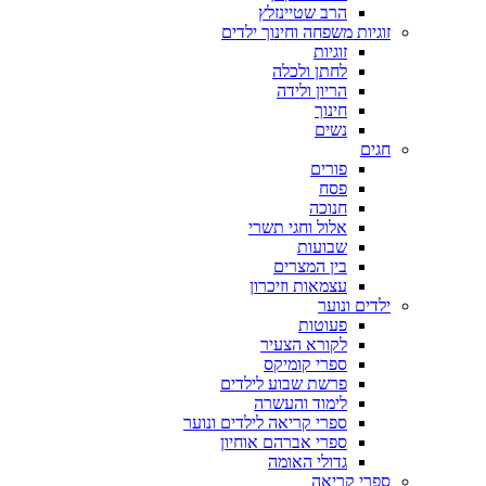
הרב שטיינזלץ
זוגיות משפחה וחינוך ילדים
זוגיות
לחתן ולכלה
הריון ולידה
חינוך
נשים
חגים
פורים
פסח
חנוכה
אלול וחגי תשרי
שבועות
בין המצרים
עצמאות וזיכרון
ילדים ונוער
פעוטות
לקורא הצעיר
ספרי קומיקס
פרשת שבוע לילדים
לימוד והעשרה
ספרי קריאה לילדים ונוער
ספרי אברהם אוחיון
גדולי האומה
ספרי קריאה