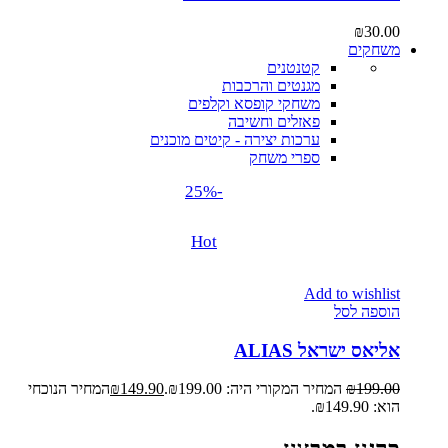
₪
30.00
משחקים
קטנטנים
מגנטים והרכבות
משחקי קופסא וקלפים
פאזלים וחשיבה
ערכות יצירה - קיטים מוכנים
ספרי משחק
-25%
Hot
Add to wishlist
הוספה לסל
אליאס ישראל ALIAS
199.00
₪
המחיר המקורי היה: ₪199.00.
149.90
₪
המחיר הנוכחי
הוא: ₪149.90.