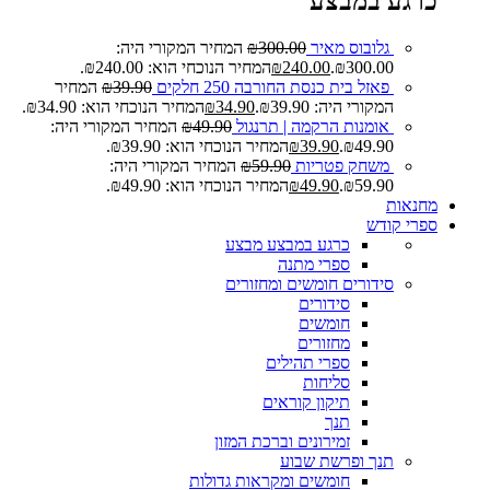
כרגע במבצע
גלובוס מאיר
300.00
₪
המחיר המקורי היה:
₪300.00.
240.00
₪
המחיר הנוכחי הוא: ₪240.00.
פאזל בית כנסת החורבה 250 חלקים
39.90
₪
המחיר
המקורי היה: ₪39.90.
34.90
₪
המחיר הנוכחי הוא: ₪34.90.
אומנות הרקמה | תרנגול
49.90
₪
המחיר המקורי היה:
₪49.90.
39.90
₪
המחיר הנוכחי הוא: ₪39.90.
משחק פטריות
59.90
₪
המחיר המקורי היה:
₪59.90.
49.90
₪
המחיר הנוכחי הוא: ₪49.90.
מחנאות
ספרי קודש
כרגע במבצע
מבצע
ספרי מתנה
סידורים חומשים ומחזורים
סידורים
חומשים
מחזורים
ספרי תהילים
סליחות
תיקון קוראים
תנך
זמירונים וברכת המזון
תנך ופרשת שבוע
חומשים ומקראות גדולות