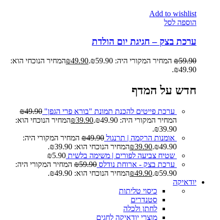
Add to wishlist
הוספה לסל
ערכת בצק – חגיגת יום הולדת
59.90
₪
המחיר המקורי היה: ₪59.90.
49.90
₪
המחיר הנוכחי הוא:
₪49.90.
חדש על המדף
ערכת פייטים להכנת תמונת "בורא פרי הגפן"
49.90
₪
המחיר המקורי היה: ₪49.90.
39.90
₪
המחיר הנוכחי הוא:
₪39.90.
אומנות הרקמה | תרנגול
49.90
₪
המחיר המקורי היה:
₪49.90.
39.90
₪
המחיר הנוכחי הוא: ₪39.90.
שטיח צביעה לפורים | משימה בלשית
5.90
₪
ערכת בצק - ארוחת נודלס
59.90
₪
המחיר המקורי היה:
₪59.90.
49.90
₪
המחיר הנוכחי הוא: ₪49.90.
יודאיקה
כיסוי טליתות
סטנדרים
לחתן ולכלה
מוצרי יודאיקה לחגים