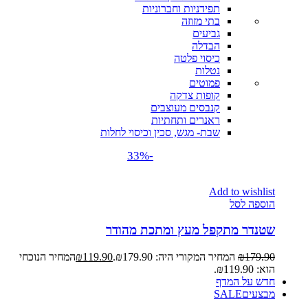
תפידניות וחברוניות
בתי מזוזה
גביעים
הבדלה
כיסוי פלטה
נטלות
פמוטים
קופות צדקה
קנבסים מעוצבים
ראנרים ותחתיות
שבת- מגש, סכין וכיסוי לחלות
-33%
Add to wishlist
הוספה לסל
שטנדר מתקפל מעץ ומתכת מהודר
179.90
₪
המחיר המקורי היה: ₪179.90.
119.90
₪
המחיר הנוכחי
הוא: ₪119.90.
חדש על המדף
מבצעים
SALE