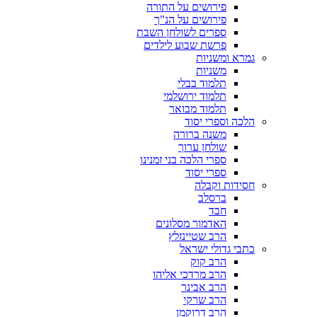
פירושים על התורה
פירושים על הנ"ך
ספרים לשולחן השבת
פרשת שבוע לילדים
גמרא ומשניות
משניות
תלמוד בבלי
תלמוד ירושלמי
תלמוד מבואר
הלכה וספרי יסוד
משנה ברורה
שולחן ערוך
ספרי הלכה בני זמנינו
ספרי יסוד
חסידות וקבלה
ברסלב
חבד
האדמור מסלונים
הרב שטיינזלץ
כתבי גדולי ישראל
הרב קוק
הרב מרדכי אליהו
הרב אבינר
הרב שרקי
הרב דרוקמן