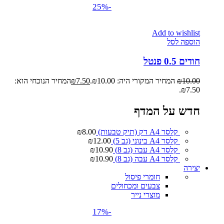
-25%
Add to wishlist
הוספה לסל
חודים 0.5 פנטל
10.00
₪
המחיר המקורי היה: ₪10.00.
7.50
₪
המחיר הנוכחי הוא:
₪7.50.
חדש על המדף
קלסר A4 דק (תיק טבעות)
8.00
₪
קלסר A4 בינוני (גב 5)
12.00
₪
קלסר A4 עבה (גב 8)
10.90
₪
קלסר A4 עבה (גב 8)
10.90
₪
יצירה
חומרי פיסול
צבעים ומכחולים
מוצרי נייר
-17%