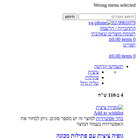
Wrong menu selected
חיפוש
02-9961079
התחברות / הרשמה
רשימת מוצרים שאהבתי
₪
0.00
items
0
תפריט
₪
0.00
items
0
תשמישי קדושה
ציצית
פתילות
טלית גדול
4 ב-110 ש"ח
Add to wishlist
בחר אפשרויות
למוצר זה יש מספר סוגים. ניתן לבחור את
האפשרויות בעמוד המוצר
גופיה ציצית עם פתילות מכונה