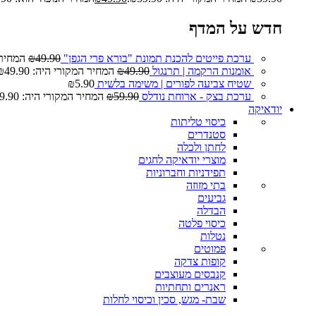
חדש על המדף
ערכת פייטים להכנת תמונת "בורא פרי הגפן"
49.90
₪
המחיר המ
אומנות הרקמה | תרנגול
49.90
₪
המחיר המקורי היה: ₪49.90.
שטיח צביעה לפורים | משימה בלשית
5.90
₪
ערכת בצק - ארוחת נודלס
59.90
₪
המחיר המקורי היה: ₪59.90.
יודאיקה
כיסוי טליתות
סטנדרים
לחתן ולכלה
מוצרי יודאיקה לחגים
תפידניות וחברוניות
בתי מזוזה
גביעים
הבדלה
כיסוי פלטה
נטלות
פמוטים
קופות צדקה
קנבסים מעוצבים
ראנרים ותחתיות
שבת- מגש, סכין וכיסוי לחלות