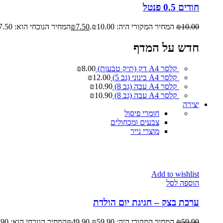
חודים 0.5 פנטל
10.00
₪
המחיר המקורי היה: ₪10.00.
7.50
₪
המחיר הנוכחי הוא: ₪7.50.
חדש על המדף
קלסר A4 דק (תיק טבעות)
8.00
₪
קלסר A4 בינוני (גב 5)
12.00
₪
קלסר A4 עבה (גב 8)
10.90
₪
קלסר A4 עבה (גב 8)
10.90
₪
יצירה
חומרי פיסול
צבעים ומכחולים
מוצרי נייר
Add to wishlist
הוספה לסל
ערכת בצק – חגיגת יום הולדת
59.90
₪
המחיר המקורי היה: ₪59.90.
49.90
₪
המחיר הנוכחי הוא: ₪49.90.