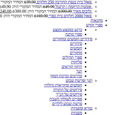
פאזל בית כנסת החורבה 250 חלקים
39.90
₪
המחיר המקורי היה: 0
אומנות הרקמה | תרנגול
49.90
₪
המחיר המקורי היה: ₪49.90.
גלובוס מאיר
300.00
₪
המחיר המקורי היה: ₪300.00.
240.00
פאזל 2000 חלקים בית כפרי
169.90
₪
המחיר המקורי היה: ₪169.90.
מחנאות
ספרי קודש
כרגע במבצע
מבצע
ספרי מתנה
סידורים חומשים ומחזורים
סידורים
חומשים
מחזורים
ספרי תהילים
סליחות
תיקון קוראים
תנך
זמירונים וברכת המזון
תנך ופרשת שבוע
חומשים ומקראות גדולות
פירושים על התורה
פירושים על הנ"ך
ספרים לשולחן השבת
פרשת שבוע לילדים
גמרא ומשניות
משניות