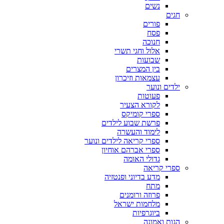
נשים
חגים
פורים
פסח
חנוכה
אלול וחגי תשרי
שבועות
בין המצרים
עצמאות וזיכרון
ילדים ונוער
פעוטות
לקורא הצעיר
ספרי קומיקס
פרשת שבוע לילדים
לימוד והעשרה
ספרי קריאה לילדים ונוער
ספרי אברהם אוחיון
גדולי האומה
ספרי קריאה
מדע בדיוני ופנטזיה
מתח
פרוזה ורומנים
מלחמות ישראל
ביוגרפיות
הגות ואמונה