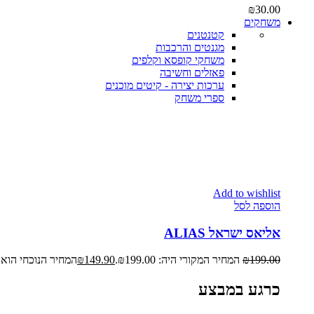
₪
30.00
משחקים
קטנטנים
מגנטים והרכבות
משחקי קופסא וקלפים
פאזלים וחשיבה
ערכות יצירה - קיטים מוכנים
ספרי משחק
Add to wishlist
הוספה לסל
אליאס ישראל ALIAS
199.00
₪
המחיר המקורי היה: ₪199.00.
149.90
₪
המחיר הנוכחי הוא: ₪149.90
כרגע במבצע