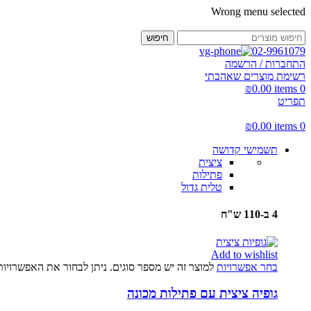
Wrong menu selected
חיפוש
02-9961079
התחברות / הרשמה
רשימת מוצרים שאהבתי
₪
0.00
items
0
תפריט
₪
0.00
items
0
תשמישי קדושה
ציצית
פתילות
טלית גדול
4 ב-110 ש"ח
Add to wishlist
בחר אפשרויות
למוצר זה יש מספר סוגים. ניתן לבחור את האפשרויו
גופיה ציצית עם פתילות מכונה