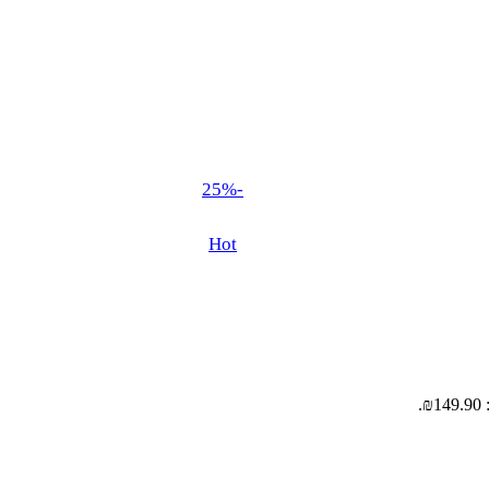
-25%
Hot
.