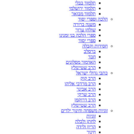
תלמוד בבלי
תלמוד ירושלמי
תלמוד מבואר
הלכה וספרי יסוד
משנה ברורה
שולחן ערוך
ספרי הלכה בני זמנינו
ספרי יסוד
חסידות וקבלה
ברסלב
חבד
האדמור מסלונים
הרב שטיינזלץ
כתבי גדולי ישראל
הרב קוק
הרב מרדכי אליהו
הרב אבינר
הרב שרקי
הרב דרוקמן
הרב שטיינזלץ
זוגיות משפחה וחינוך ילדים
זוגיות
לחתן ולכלה
הריון ולידה
חינוך