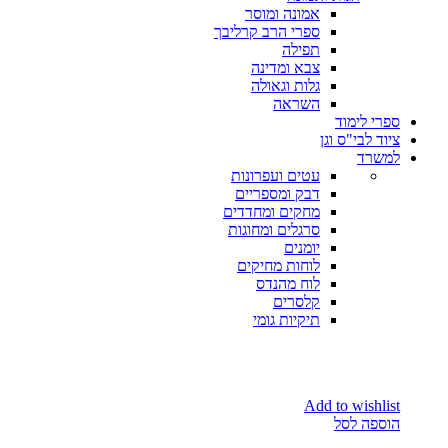
אמונה ומוסר
ספרי הרב קרליבך
תפילה
צבא ומדינה
גלות וגאולה
השראה
ספרי לימוד
ציוד לבי"ס וגן
למשרד
עטים ועפרונות
דבק ומספריים
מחקים ומחדדים
סרגלים ומחוגות
יומנים
לוחות מחיקים
לוח מהנדס
קלסרים
תיקיות גומי
Add to wishlist
הוספה לסל