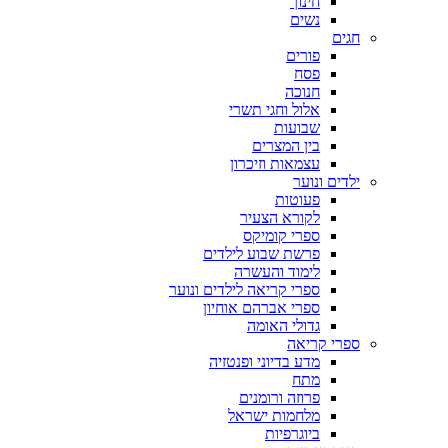
חינוך
נשים
חגים
פורים
פסח
חנוכה
אלול וחגי תשרי
שבועות
בין המצרים
עצמאות וזיכרון
ילדים ונוער
פעוטות
לקורא הצעיר
ספרי קומיקס
פרשת שבוע לילדים
לימוד והעשרה
ספרי קריאה לילדים ונוער
ספרי אברהם אוחיון
גדולי האומה
ספרי קריאה
מדע בדיוני ופנטזיה
מתח
פרוזה ורומנים
מלחמות ישראל
ביוגרפיות