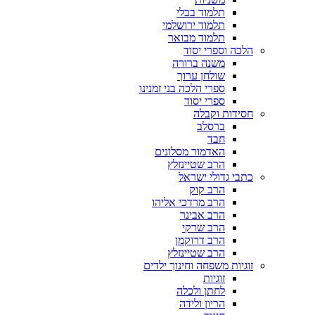
תלמוד בבלי
תלמוד ירושלמי
תלמוד מבואר
הלכה וספרי יסוד
משנה ברורה
שולחן ערוך
ספרי הלכה בני זמנינו
ספרי יסוד
חסידות וקבלה
ברסלב
חבד
האדמור מסלונים
הרב שטיינזלץ
כתבי גדולי ישראל
הרב קוק
הרב מרדכי אליהו
הרב אבינר
הרב שרקי
הרב דרוקמן
הרב שטיינזלץ
זוגיות משפחה וחינוך ילדים
זוגיות
לחתן ולכלה
הריון ולידה