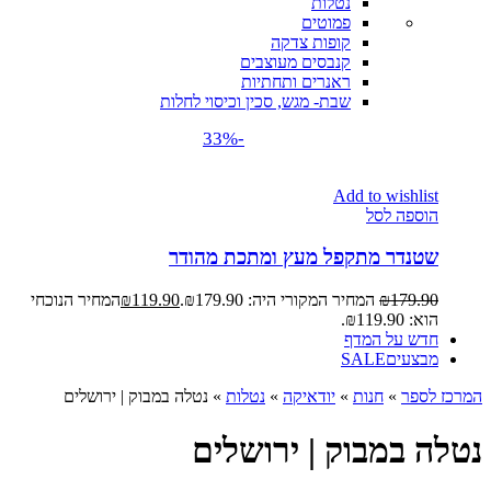
נטלות
פמוטים
קופות צדקה
קנבסים מעוצבים
ראנרים ותחתיות
שבת- מגש, סכין וכיסוי לחלות
-33%
Add to wishlist
הוספה לסל
שטנדר מתקפל מעץ ומתכת מהודר
179.90
₪
המחיר המקורי היה: ₪179.90.
119.90
₪
המחיר הנוכחי
הוא: ₪119.90.
חדש על המדף
מבצעים
SALE
המרכז לספר
»
חנות
»
יודאיקה
»
נטלות
»
נטלה במבוק | ירושלים
נטלה במבוק | ירושלים