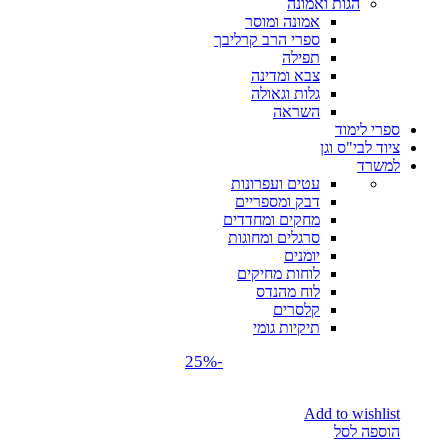
הגות ואמונה
אמונה ומוסר
ספרי הרב קרליבך
תפילה
צבא ומדינה
גלות וגאולה
השראה
ספרי לימוד
ציוד לבי"ס וגן
למשרד
עטים ועפרונות
דבק ומספריים
מחקים ומחדדים
סרגלים ומחוגות
יומנים
לוחות מחיקים
לוח מהנדס
קלסרים
תיקיות גומי
-25%
Add to wishlist
הוספה לסל