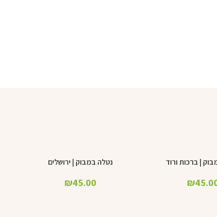
וק | ברכות ורוד
נטלה במבוק | ירושלים
הוספה לסל
הוספ
₪
45.00
₪
45.0