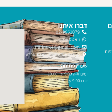
ם
דברו איתנו
02-9961079
וואטסאפ
sfarim.k4@gmail.com
פות
מועצה מקומית 7, קרית ארבע
שעות פתיחה:
ימים א-ה 9.00 עד 19.00
יום ו 9.00 עד 12.30