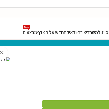
SALE
 וגן
למשרד
יצירה
יודאיקה
חדש על המדף
מבצעים
המרכז לספר
»
חנות
»
יודאיקה
»
נטלות
»
נטלה במבוק | עץ רימונים