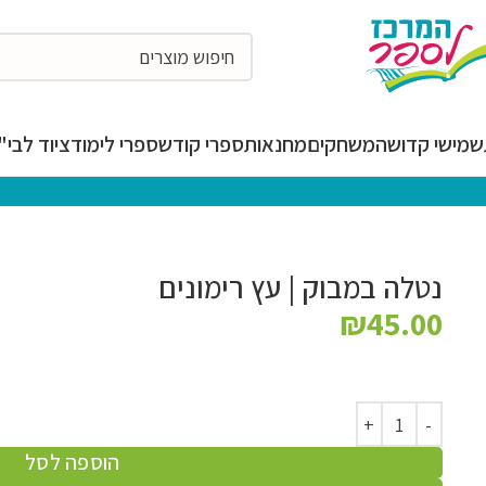
מישי קדושה
משחקים
מחנאות
ספרי קודש
ספרי לימוד
ציוד לבי"ס
נטלה במבוק | עץ רימונים
₪
45.00
הוספה לסל