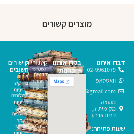
מוצרים קשורים
דברו איתנו
בקרו אותנו
קטגוריות
קישורים
תשמישי
חשובים
בחנות
02-9961079
קדושה
אודות
וואטסאפ
משחקים
צרו קשר
מחנאות
מדיניות
sfarim.k4@gmail.com
ספרי
משלוחים
קודש
מועצה
מדיניות
ספרי
החזרים
מקומית 7,
לימוד
והחלפות
קרית ארבע
ציוד
מעקב
לביה"ס
הזמנות
שעות פתיחה:
וגן
מדיניות