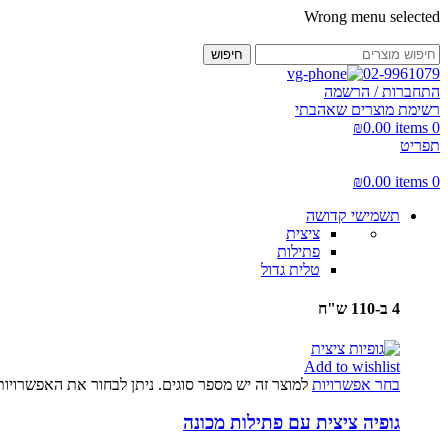
Wrong menu selected
חיפוש
02-9961079
התחברות / הרשמה
רשימת מוצרים שאהבתי
₪
0.00
items
0
תפריט
₪
0.00
items
0
תשמישי קדושה
ציצית
פתילות
טלית גדול
4 ב-110 ש"ח
Add to wishlist
בחר אפשרויות
למוצר זה יש מספר סוגים. ניתן לבחור את האפשרויו
גופיה ציצית עם פתילות מכונה