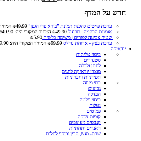
חדש על המדף
ערכת פייטים להכנת תמונת "בורא פרי הגפן"
49.90
₪
המחיר המ
אומנות הרקמה | תרנגול
49.90
₪
המחיר המקורי היה: ₪49.90.
שטיח צביעה לפורים | משימה בלשית
5.90
₪
ערכת בצק - ארוחת נודלס
59.90
₪
המחיר המקורי היה: ₪59.90.
יודאיקה
כיסוי טליתות
סטנדרים
לחתן ולכלה
מוצרי יודאיקה לחגים
תפידניות וחברוניות
בתי מזוזה
גביעים
הבדלה
כיסוי פלטה
נטלות
פמוטים
קופות צדקה
קנבסים מעוצבים
ראנרים ותחתיות
שבת- מגש, סכין וכיסוי לחלות