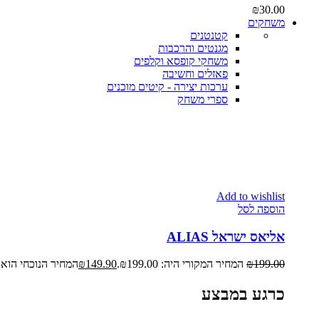
₪
30.00
משחקים
קטנטנים
מגנטים והרכבות
משחקי קופסא וקלפים
פאזלים וחשיבה
ערכות יצירה - קיטים מוכנים
ספרי משחק
Add to wishlist
הוספה לסל
אליאס ישראל ALIAS
199.00
₪
המחיר המקורי היה: ₪199.00.
149.90
₪
המחיר הנוכחי הוא: ₪149.90
כרגע במבצע