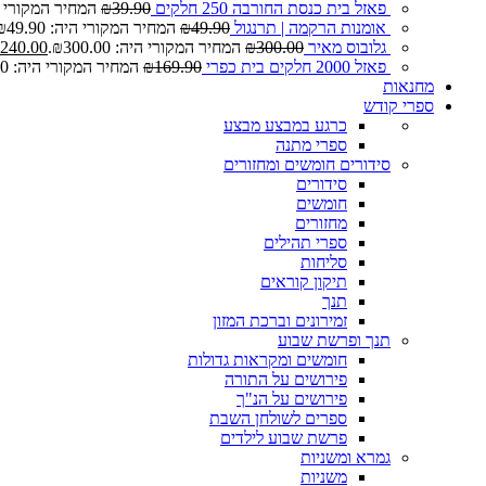
פאזל בית כנסת החורבה 250 חלקים
39.90
₪
המחיר המקורי היה: 0
אומנות הרקמה | תרנגול
49.90
₪
המחיר המקורי היה: ₪49.90.
גלובוס מאיר
300.00
₪
המחיר המקורי היה: ₪300.00.
240.00
פאזל 2000 חלקים בית כפרי
169.90
₪
המחיר המקורי היה: ₪169.90.
מחנאות
ספרי קודש
כרגע במבצע
מבצע
ספרי מתנה
סידורים חומשים ומחזורים
סידורים
חומשים
מחזורים
ספרי תהילים
סליחות
תיקון קוראים
תנך
זמירונים וברכת המזון
תנך ופרשת שבוע
חומשים ומקראות גדולות
פירושים על התורה
פירושים על הנ"ך
ספרים לשולחן השבת
פרשת שבוע לילדים
גמרא ומשניות
משניות