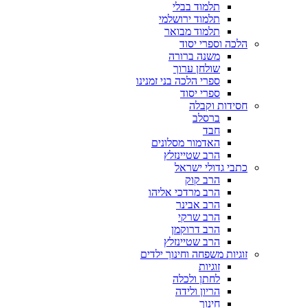
תלמוד בבלי
תלמוד ירושלמי
תלמוד מבואר
הלכה וספרי יסוד
משנה ברורה
שולחן ערוך
ספרי הלכה בני זמנינו
ספרי יסוד
חסידות וקבלה
ברסלב
חבד
האדמור מסלונים
הרב שטיינזלץ
כתבי גדולי ישראל
הרב קוק
הרב מרדכי אליהו
הרב אבינר
הרב שרקי
הרב דרוקמן
הרב שטיינזלץ
זוגיות משפחה וחינוך ילדים
זוגיות
לחתן ולכלה
הריון ולידה
חינוך