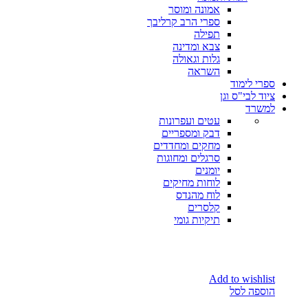
אמונה ומוסר
ספרי הרב קרליבך
תפילה
צבא ומדינה
גלות וגאולה
השראה
ספרי לימוד
ציוד לבי"ס וגן
למשרד
עטים ועפרונות
דבק ומספריים
מחקים ומחדדים
סרגלים ומחוגות
יומנים
לוחות מחיקים
לוח מהנדס
קלסרים
תיקיות גומי
Add to wishlist
הוספה לסל