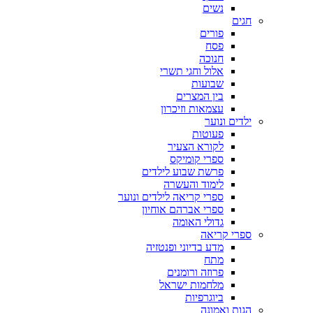
נשים
חגים
פורים
פסח
חנוכה
אלול וחגי תשרי
שבועות
בין המצרים
עצמאות וזיכרון
ילדים ונוער
פעוטות
לקורא הצעיר
ספרי קומיקס
פרשת שבוע לילדים
לימוד והעשרה
ספרי קריאה לילדים ונוער
ספרי אברהם אוחיון
גדולי האומה
ספרי קריאה
מדע בדיוני ופנטזיה
מתח
פרוזה ורומנים
מלחמות ישראל
ביוגרפיות
הגות ואמונה