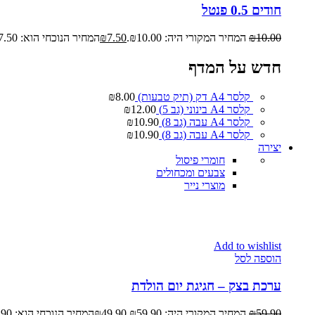
חודים 0.5 פנטל
10.00
₪
המחיר המקורי היה: ₪10.00.
7.50
₪
המחיר הנוכחי הוא: ₪7.50.
חדש על המדף
קלסר A4 דק (תיק טבעות)
8.00
₪
קלסר A4 בינוני (גב 5)
12.00
₪
קלסר A4 עבה (גב 8)
10.90
₪
קלסר A4 עבה (גב 8)
10.90
₪
יצירה
חומרי פיסול
צבעים ומכחולים
מוצרי נייר
Add to wishlist
הוספה לסל
ערכת בצק – חגיגת יום הולדת
59.90
₪
המחיר המקורי היה: ₪59.90.
49.90
₪
המחיר הנוכחי הוא: ₪49.90.