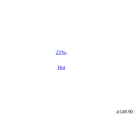
-25%
Hot
.