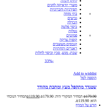
לחתן ולכלה
מוצרי יודאיקה לחגים
תפידניות וחברוניות
בתי מזוזה
גביעים
הבדלה
כיסוי פלטה
נטלות
פמוטים
קופות צדקה
קנבסים מעוצבים
ראנרים ותחתיות
שבת- מגש, סכין וכיסוי לחלות
-33%
Add to wishlist
הוספה לסל
שטנדר מתקפל מעץ ומתכת מהודר
179.90
₪
המחיר המקורי היה: ₪179.90.
119.90
₪
המחיר הנוכחי
הוא: ₪119.90.
חדש על המדף