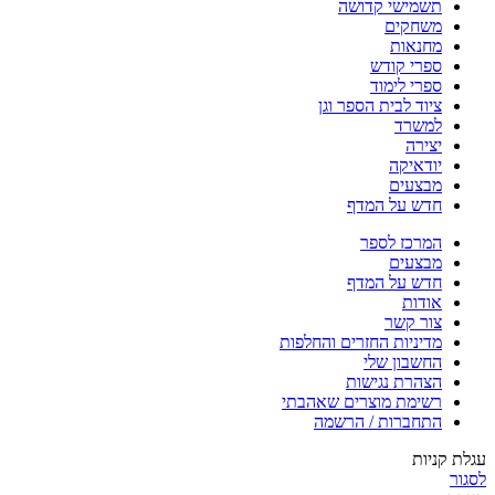
תשמישי קדושה
משחקים
מחנאות
ספרי קודש
ספרי לימוד
ציוד לבית הספר וגן
למשרד
יצירה
יודאיקה
מבצעים
חדש על המדף
המרכז לספר
מבצעים
חדש על המדף
אודות
צור קשר
מדיניות החזרים והחלפות
החשבון שלי
הצהרת נגישות
רשימת מוצרים שאהבתי
התחברות / הרשמה
עגלת קניות
לסגור