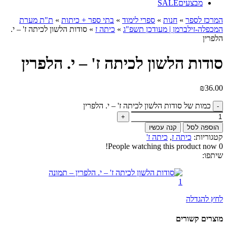
מבצעים
SALE
המרכז לספר
»
חנות
»
ספרי לימוד
»
בתי ספר + כיתות
»
ת"ת מערת
המכפלה-זילברמן | מעודכן תשפ"ג
»
כיתה ז
»
סודות הלשון לכיתה ז' – י.
הלפרין
סודות הלשון לכיתה ז' – י. הלפרין
₪
36.00
כמות של סודות הלשון לכיתה ז' – י. הלפרין
הוספה לסל
קנה עכשיו
קטגוריות:
כיתה ז
,
כיתה ז'
People watching this product now!
0
שיתפו:
לחץ להגדלה
מוצרים קשורים