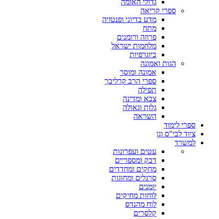
גדולי האומה
ספרי קריאה
מדע בדיוני ופנטזיה
מתח
פרוזה ורומנים
מלחמות ישראל
ביוגרפיות
הגות ואמונה
אמונה ומוסר
ספרי הרב קרליבך
תפילה
צבא ומדינה
גלות וגאולה
השראה
ספרי לימוד
ציוד לבי"ס וגן
למשרד
עטים ועפרונות
דבק ומספריים
מחקים ומחדדים
סרגלים ומחוגות
יומנים
לוחות מחיקים
לוח מהנדס
קלסרים