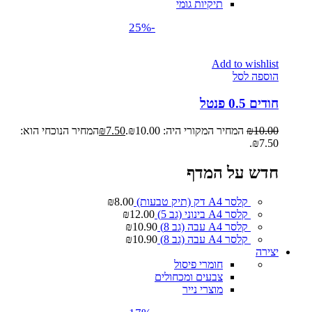
תיקיות גומי
-25%
Add to wishlist
הוספה לסל
חודים 0.5 פנטל
10.00
₪
המחיר המקורי היה: ₪10.00.
7.50
₪
המחיר הנוכחי הוא:
₪7.50.
חדש על המדף
קלסר A4 דק (תיק טבעות)
8.00
₪
קלסר A4 בינוני (גב 5)
12.00
₪
קלסר A4 עבה (גב 8)
10.90
₪
קלסר A4 עבה (גב 8)
10.90
₪
יצירה
חומרי פיסול
צבעים ומכחולים
מוצרי נייר