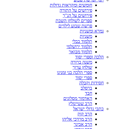
חומשים ומקראות גדולות
פירושים על התורה
פירושים על הנ"ך
ספרים לשולחן השבת
פרשת שבוע לילדים
גמרא ומשניות
משניות
תלמוד בבלי
תלמוד ירושלמי
תלמוד מבואר
הלכה וספרי יסוד
משנה ברורה
שולחן ערוך
ספרי הלכה בני זמנינו
ספרי יסוד
חסידות וקבלה
ברסלב
חבד
האדמור מסלונים
הרב שטיינזלץ
כתבי גדולי ישראל
הרב קוק
הרב מרדכי אליהו
הרב אבינר