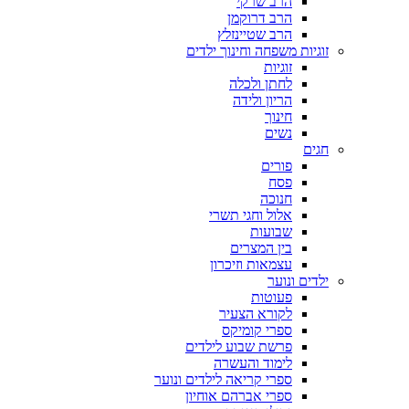
הרב שרקי
הרב דרוקמן
הרב שטיינזלץ
זוגיות משפחה וחינוך ילדים
זוגיות
לחתן ולכלה
הריון ולידה
חינוך
נשים
חגים
פורים
פסח
חנוכה
אלול וחגי תשרי
שבועות
בין המצרים
עצמאות וזיכרון
ילדים ונוער
פעוטות
לקורא הצעיר
ספרי קומיקס
פרשת שבוע לילדים
לימוד והעשרה
ספרי קריאה לילדים ונוער
ספרי אברהם אוחיון