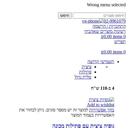
Wrong menu selected
חיפוש
02-9961079
התחברות / הרשמה
רשימת מוצרים שאהבתי
₪
0.00
items
0
תפריט
₪
0.00
items
0
תשמישי קדושה
ציצית
פתילות
טלית גדול
4 ב-110 ש"ח
Add to wishlist
בחר אפשרויות
למוצר זה יש מספר סוגים. ניתן לבחור את
האפשרויות בעמוד המוצר
גופיה ציצית עם פתילות מכונה