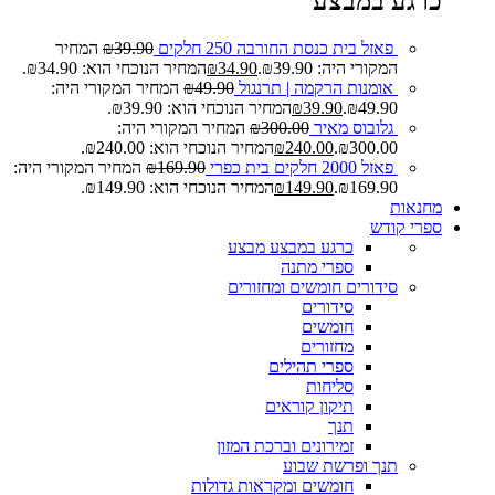
כרגע במבצע
פאזל בית כנסת החורבה 250 חלקים
39.90
₪
המחיר
המקורי היה: ₪39.90.
34.90
₪
המחיר הנוכחי הוא: ₪34.90.
אומנות הרקמה | תרנגול
49.90
₪
המחיר המקורי היה:
₪49.90.
39.90
₪
המחיר הנוכחי הוא: ₪39.90.
גלובוס מאיר
300.00
₪
המחיר המקורי היה:
₪300.00.
240.00
₪
המחיר הנוכחי הוא: ₪240.00.
פאזל 2000 חלקים בית כפרי
169.90
₪
המחיר המקורי היה:
₪169.90.
149.90
₪
המחיר הנוכחי הוא: ₪149.90.
מחנאות
ספרי קודש
כרגע במבצע
מבצע
ספרי מתנה
סידורים חומשים ומחזורים
סידורים
חומשים
מחזורים
ספרי תהילים
סליחות
תיקון קוראים
תנך
זמירונים וברכת המזון
תנך ופרשת שבוע
חומשים ומקראות גדולות