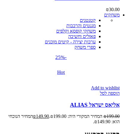
₪
30.00
משחקים
קטנטנים
מגנטים והרכבות
משחקי קופסא וקלפים
פאזלים וחשיבה
ערכות יצירה - קיטים מוכנים
ספרי משחק
-25%
Hot
Add to wishlist
הוספה לסל
אליאס ישראל ALIAS
199.00
₪
המחיר המקורי היה: ₪199.00.
149.90
₪
המחיר הנוכחי
הוא: ₪149.90.