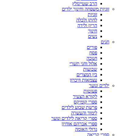
הרב שטיינזלץ
זוגיות משפחה וחינוך ילדים
זוגיות
לחתן ולכלה
הריון ולידה
חינוך
נשים
חגים
פורים
פסח
חנוכה
אלול וחגי תשרי
שבועות
בין המצרים
עצמאות וזיכרון
ילדים ונוער
פעוטות
לקורא הצעיר
ספרי קומיקס
פרשת שבוע לילדים
לימוד והעשרה
ספרי קריאה לילדים ונוער
ספרי אברהם אוחיון
גדולי האומה
ספרי קריאה