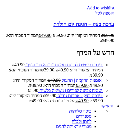
Add to wishlist
הוספה לסל
ערכת בצק – חגיגת יום הולדת
59.90
₪
המחיר המקורי היה: ₪59.90.
49.90
₪
המחיר הנוכחי הוא:
₪49.90.
חדש על המדף
ערכת פייטים להכנת תמונת "בורא פרי הגפן"
49.90
₪
המחיר המקורי היה: ₪49.90.
39.90
₪
המחיר הנוכחי הוא:
₪39.90.
אומנות הרקמה | תרנגול
49.90
₪
המחיר המקורי היה:
₪49.90.
39.90
₪
המחיר הנוכחי הוא: ₪39.90.
שטיח צביעה לפורים | משימה בלשית
5.90
₪
ערכת בצק - ארוחת נודלס
59.90
₪
המחיר המקורי היה:
₪59.90.
49.90
₪
המחיר הנוכחי הוא: ₪49.90.
יודאיקה
כיסוי טליתות
סטנדרים
לחתן ולכלה
מוצרי יודאיקה לחגים