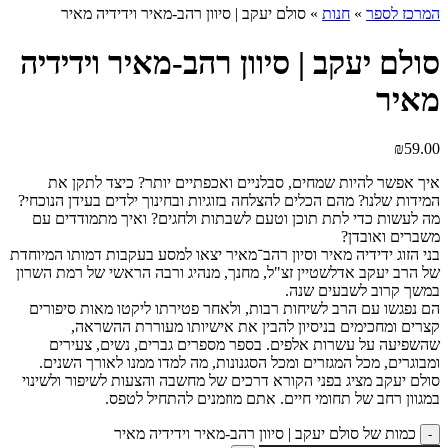
המרכז לספר
»
חנות
»
סולם יעקב | סיוון רהב-מאיר וידידיה מאיר
סולם יעקב | סיוון רהב-מאיר וידידיה
מאיר
₪
59.00
איך אפשר להיות שמחים, סבלניים ואכפתיים יותר? כיצד לתקן את
המידות שלנו? מהם הכלים להצלחה בזוגיות ובחינוך ילדים בעידן הנוכחי?
מה לעשות כדי לתת תוכן וטעם לשבתות ולחגים? ואיך מתמודדים עם
משברים ואובדן?
בני הזוג ידידיה מאיר וסיון רהב־מאיר יצאו למסע בעקבות דמותו המיוחדת
של הרב יעקב אדלשטיין זצ"ל, מחנך, מנהיג ורבה הראשי של רמת השרון
במשך קרוב לשבעים שנה.
הם נפגשו עם הרב לשיחות רבות, ולאחר פטירתו ליקטו מאות סיפורים
קצרים ומחכימים בניסיון להבין את אישיותו מעוררת ההשראה,
שהשפיעה על עשרות אלפים. בספר מספרים גברים, נשים, צעירים
ומבוגרים, מכל המגזרים ומכל הסגנונות, מה למדו ממנו לאורך השנים.
סולם יעקב מציג בפני הקורא דרכים של מחשבה והצעות לשיפור ולשינוי
במגוון רחב של תחומי חיים. אתם מוזמנים להתחיל לטפס.
כמות של סולם יעקב | סיוון רהב-מאיר וידידיה מאיר