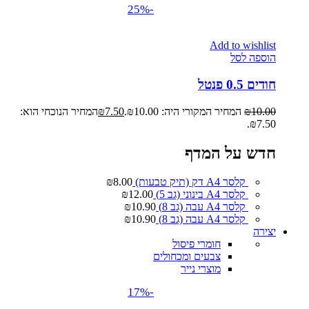
-25%
Add to wishlist
הוספה לסל
חודים 0.5 פנטל
10.00
₪
המחיר המקורי היה: ₪10.00.
7.50
₪
המחיר הנוכחי הוא:
₪7.50.
חדש על המדף
קלסר A4 דק (תיק טבעות)
8.00
₪
קלסר A4 בינוני (גב 5)
12.00
₪
קלסר A4 עבה (גב 8)
10.90
₪
קלסר A4 עבה (גב 8)
10.90
₪
יצירה
חומרי פיסול
צבעים ומכחולים
מוצרי נייר
-17%