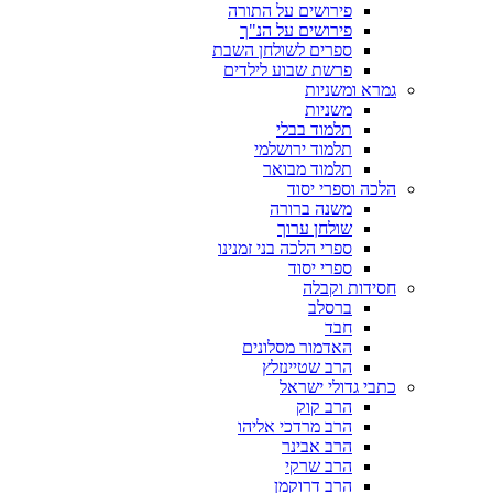
פירושים על התורה
פירושים על הנ"ך
ספרים לשולחן השבת
פרשת שבוע לילדים
גמרא ומשניות
משניות
תלמוד בבלי
תלמוד ירושלמי
תלמוד מבואר
הלכה וספרי יסוד
משנה ברורה
שולחן ערוך
ספרי הלכה בני זמנינו
ספרי יסוד
חסידות וקבלה
ברסלב
חבד
האדמור מסלונים
הרב שטיינזלץ
כתבי גדולי ישראל
הרב קוק
הרב מרדכי אליהו
הרב אבינר
הרב שרקי
הרב דרוקמן