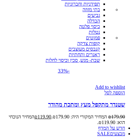
תפידניות וחברוניות
בתי מזוזה
גביעים
הבדלה
כיסוי פלטה
נטלות
פמוטים
קופות צדקה
קנבסים מעוצבים
ראנרים ותחתיות
שבת- מגש, סכין וכיסוי לחלות
-33%
Add to wishlist
הוספה לסל
שטנדר מתקפל מעץ ומתכת מהודר
179.90
₪
המחיר המקורי היה: ₪179.90.
119.90
₪
המחיר הנוכחי
הוא: ₪119.90.
חדש על המדף
מבצעים
SALE