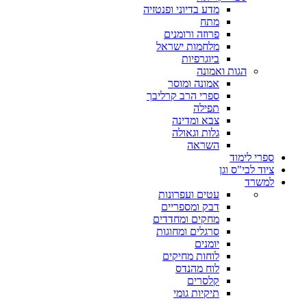
מדע בדיוני ופנטזיה
מתח
פרוזה ורומנים
מלחמות ישראל
ביוגרפיות
הגות ואמונה
אמונה ומוסר
ספרי הרב קרליבך
תפילה
צבא ומדינה
גלות וגאולה
השראה
ספרי לימוד
ציוד לבי"ס וגן
למשרד
עטים ועפרונות
דבק ומספריים
מחקים ומחדדים
סרגלים ומחוגות
יומנים
לוחות מחיקים
לוח מהנדס
קלסרים
תיקיות גומי