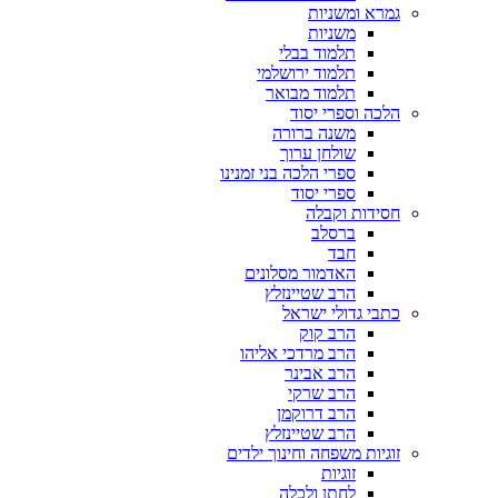
גמרא ומשניות
משניות
תלמוד בבלי
תלמוד ירושלמי
תלמוד מבואר
הלכה וספרי יסוד
משנה ברורה
שולחן ערוך
ספרי הלכה בני זמנינו
ספרי יסוד
חסידות וקבלה
ברסלב
חבד
האדמור מסלונים
הרב שטיינזלץ
כתבי גדולי ישראל
הרב קוק
הרב מרדכי אליהו
הרב אבינר
הרב שרקי
הרב דרוקמן
הרב שטיינזלץ
זוגיות משפחה וחינוך ילדים
זוגיות
לחתן ולכלה