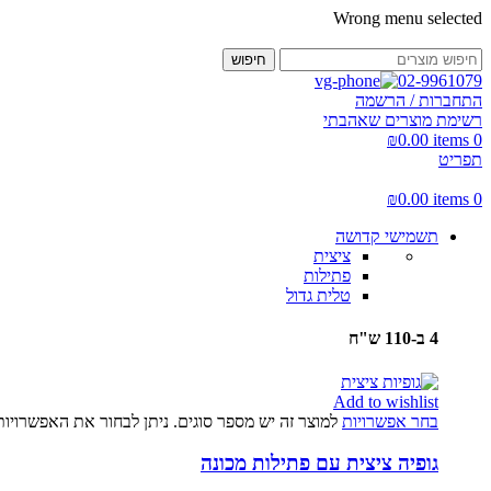
Wrong menu selected
חיפוש
02-9961079
התחברות / הרשמה
רשימת מוצרים שאהבתי
₪
0.00
items
0
תפריט
₪
0.00
items
0
תשמישי קדושה
ציצית
פתילות
טלית גדול
4 ב-110 ש"ח
Add to wishlist
בחר אפשרויות
למוצר זה יש מספר סוגים. ניתן לבחור את האפשרויו
גופיה ציצית עם פתילות מכונה