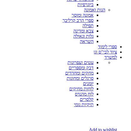
ביוגרפיות
הגות ואמונה
אמונה ומוסר
ספרי הרב קרליבך
תפילה
צבא ומדינה
גלות וגאולה
השראה
ספרי לימוד
ציוד לבי"ס וגן
למשרד
עטים ועפרונות
דבק ומספריים
מחקים ומחדדים
סרגלים ומחוגות
יומנים
לוחות מחיקים
לוח מהנדס
קלסרים
תיקיות גומי
Add to wishlist