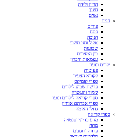
הריון ולידה
חינוך
נשים
חגים
פורים
פסח
חנוכה
אלול וחגי תשרי
שבועות
בין המצרים
עצמאות וזיכרון
ילדים ונוער
פעוטות
לקורא הצעיר
ספרי קומיקס
פרשת שבוע לילדים
לימוד והעשרה
ספרי קריאה לילדים ונוער
ספרי אברהם אוחיון
גדולי האומה
ספרי קריאה
מדע בדיוני ופנטזיה
מתח
פרוזה ורומנים
מלחמות ישראל