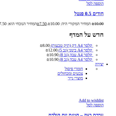
הוספה לסל
חודים 0.5 פנטל
10.00
₪
המחיר המקורי היה: ₪10.00.
7.50
₪
המחיר הנוכחי הוא: ₪7.50.
חדש על המדף
קלסר A4 דק (תיק טבעות)
8.00
₪
קלסר A4 בינוני (גב 5)
12.00
₪
קלסר A4 עבה (גב 8)
10.90
₪
קלסר A4 עבה (גב 8)
10.90
₪
יצירה
חומרי פיסול
צבעים ומכחולים
מוצרי נייר
Add to wishlist
הוספה לסל
ערכת בצק – חגיגת יום הולדת