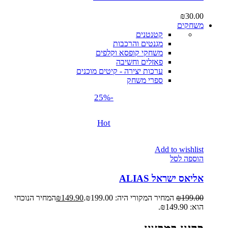
₪
30.00
משחקים
קטנטנים
מגנטים והרכבות
משחקי קופסא וקלפים
פאזלים וחשיבה
ערכות יצירה - קיטים מוכנים
ספרי משחק
-25%
Hot
Add to wishlist
הוספה לסל
אליאס ישראל ALIAS
199.00
₪
המחיר המקורי היה: ₪199.00.
149.90
₪
המחיר הנוכחי
הוא: ₪149.90.