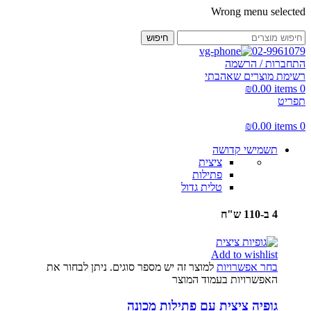
Wrong menu selected
חיפוש
02-9961079
התחברות / הרשמה
רשימת מוצרים שאהבתי
₪
0.00
items
0
תפריט
₪
0.00
items
0
תשמישי קדושה
ציצית
פתילות
טלית גדול
4 ב-110 ש"ח
Add to wishlist
בחר אפשרויות
למוצר זה יש מספר סוגים. ניתן לבחור את
האפשרויות בעמוד המוצר
גופיה ציצית עם פתילות מכונה