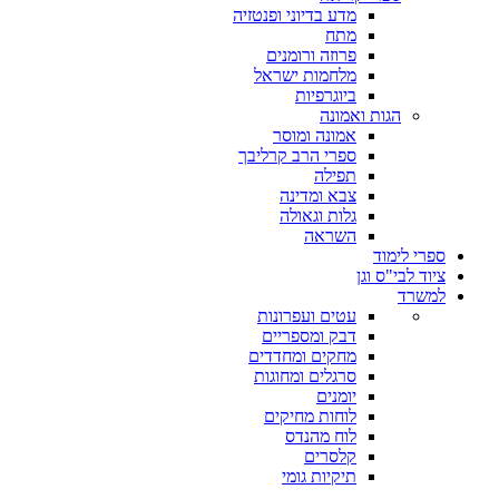
מדע בדיוני ופנטזיה
מתח
פרוזה ורומנים
מלחמות ישראל
ביוגרפיות
הגות ואמונה
אמונה ומוסר
ספרי הרב קרליבך
תפילה
צבא ומדינה
גלות וגאולה
השראה
ספרי לימוד
ציוד לבי"ס וגן
למשרד
עטים ועפרונות
דבק ומספריים
מחקים ומחדדים
סרגלים ומחוגות
יומנים
לוחות מחיקים
לוח מהנדס
קלסרים
תיקיות גומי