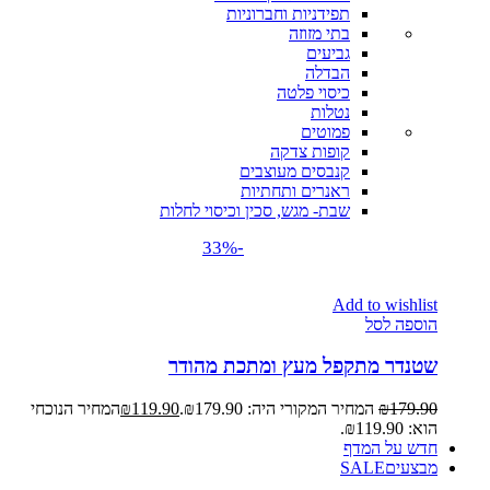
תפידניות וחברוניות
בתי מזוזה
גביעים
הבדלה
כיסוי פלטה
נטלות
פמוטים
קופות צדקה
קנבסים מעוצבים
ראנרים ותחתיות
שבת- מגש, סכין וכיסוי לחלות
-33%
Add to wishlist
הוספה לסל
שטנדר מתקפל מעץ ומתכת מהודר
179.90
₪
המחיר המקורי היה: ₪179.90.
119.90
₪
המחיר הנוכחי
הוא: ₪119.90.
חדש על המדף
מבצעים
SALE