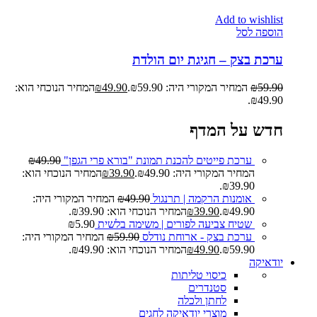
Add to wishlist
הוספה לסל
ערכת בצק – חגיגת יום הולדת
59.90
₪
המחיר המקורי היה: ₪59.90.
49.90
₪
המחיר הנוכחי הוא:
₪49.90.
חדש על המדף
ערכת פייטים להכנת תמונת "בורא פרי הגפן"
49.90
₪
המחיר המקורי היה: ₪49.90.
39.90
₪
המחיר הנוכחי הוא:
₪39.90.
אומנות הרקמה | תרנגול
49.90
₪
המחיר המקורי היה:
₪49.90.
39.90
₪
המחיר הנוכחי הוא: ₪39.90.
שטיח צביעה לפורים | משימה בלשית
5.90
₪
ערכת בצק - ארוחת נודלס
59.90
₪
המחיר המקורי היה:
₪59.90.
49.90
₪
המחיר הנוכחי הוא: ₪49.90.
יודאיקה
כיסוי טליתות
סטנדרים
לחתן ולכלה
מוצרי יודאיקה לחגים