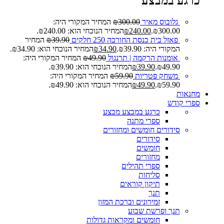
כרגע במבצע
גלובוס מאיר
300.00
₪
המחיר המקורי היה:
₪300.00.
240.00
₪
המחיר הנוכחי הוא: ₪240.00.
פאזל בית כנסת החורבה 250 חלקים
39.90
₪
המחיר
המקורי היה: ₪39.90.
34.90
₪
המחיר הנוכחי הוא: ₪34.90.
אומנות הרקמה | תרנגול
49.90
₪
המחיר המקורי היה:
₪49.90.
39.90
₪
המחיר הנוכחי הוא: ₪39.90.
משחק פטריות
59.90
₪
המחיר המקורי היה:
₪59.90.
49.90
₪
המחיר הנוכחי הוא: ₪49.90.
מחנאות
ספרי קודש
כרגע במבצע
מבצע
ספרי מתנה
סידורים חומשים ומחזורים
סידורים
חומשים
מחזורים
ספרי תהילים
סליחות
תיקון קוראים
תנך
זמירונים וברכת המזון
תנך ופרשת שבוע
חומשים ומקראות גדולות