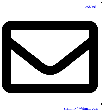
וואטסאפ
sfarim.k4@gmail.com