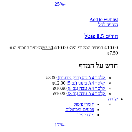
-25%
Add to wishlist
הוספה לסל
חודים 0.5 פנטל
10.00
₪
המחיר המקורי היה: ₪10.00.
7.50
₪
המחיר הנוכחי הוא:
₪7.50.
חדש על המדף
קלסר A4 דק (תיק טבעות)
8.00
₪
קלסר A4 בינוני (גב 5)
12.00
₪
קלסר A4 עבה (גב 8)
10.90
₪
קלסר A4 עבה (גב 8)
10.90
₪
יצירה
חומרי פיסול
צבעים ומכחולים
מוצרי נייר
-17%