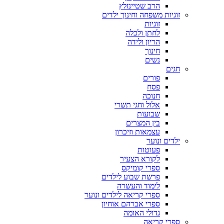
הרב שטיינזלץ
זוגיות משפחה וחינוך ילדים
זוגיות
לחתן ולכלה
הריון ולידה
חינוך
נשים
חגים
פורים
פסח
חנוכה
אלול וחגי תשרי
שבועות
בין המצרים
עצמאות וזיכרון
ילדים ונוער
פעוטות
לקורא הצעיר
ספרי קומיקס
פרשת שבוע לילדים
לימוד והעשרה
ספרי קריאה לילדים ונוער
ספרי אברהם אוחיון
גדולי האומה
ספרי קריאה