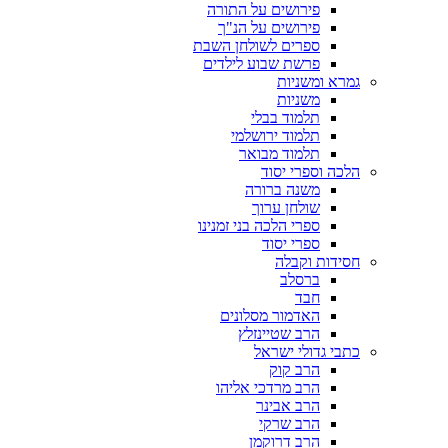
פירושים על התורה
פירושים על הנ"ך
ספרים לשולחן השבת
פרשת שבוע לילדים
גמרא ומשניות
משניות
תלמוד בבלי
תלמוד ירושלמי
תלמוד מבואר
הלכה וספרי יסוד
משנה ברורה
שולחן ערוך
ספרי הלכה בני זמנינו
ספרי יסוד
חסידות וקבלה
ברסלב
חבד
האדמור מסלונים
הרב שטיינזלץ
כתבי גדולי ישראל
הרב קוק
הרב מרדכי אליהו
הרב אבינר
הרב שרקי
הרב דרוקמן