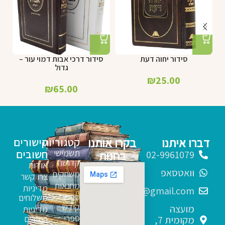
סידור יחוה דעת
סידור דרכי אבות דמוי עור –
גדול
₪
25.00
₪
65.00
דברו איתנו
בקרו אותנו
קטגוריות
קישורים
תשמישי
חשובים
בחנות
02-9961079
קדושה
אודות
וואטסאפ
משחקים
צרו קשר
מחנאות
מדיניות
sfarim.k4@gmail.com
ספרי
משלוחים
קודש
מועצה
מדיניות
ספרי
החזרים
מקומית 7,