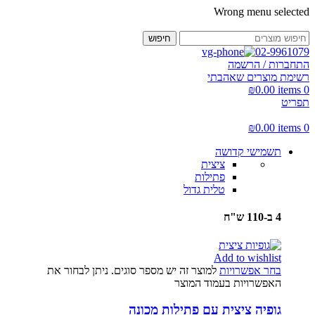
Wrong menu selected
חיפוש
02-9961079
התחברות / הרשמה
רשימת מוצרים שאהבתי
₪
0.00
items
0
תפריט
₪
0.00
items
0
תשמישי קדושה
ציצית
פתילות
טלית גדול
4 ב-110 ש"ח
Add to wishlist
בחר אפשרויות
למוצר זה יש מספר סוגים. ניתן לבחור את
האפשרויות בעמוד המוצר
גופיה ציצית עם פתילות מכונה