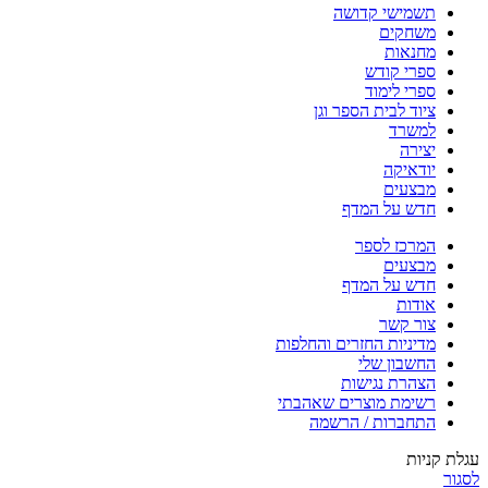
תשמישי קדושה
משחקים
מחנאות
ספרי קודש
ספרי לימוד
ציוד לבית הספר וגן
למשרד
יצירה
יודאיקה
מבצעים
חדש על המדף
המרכז לספר
מבצעים
חדש על המדף
אודות
צור קשר
מדיניות החזרים והחלפות
החשבון שלי
הצהרת נגישות
רשימת מוצרים שאהבתי
התחברות / הרשמה
עגלת קניות
לסגור