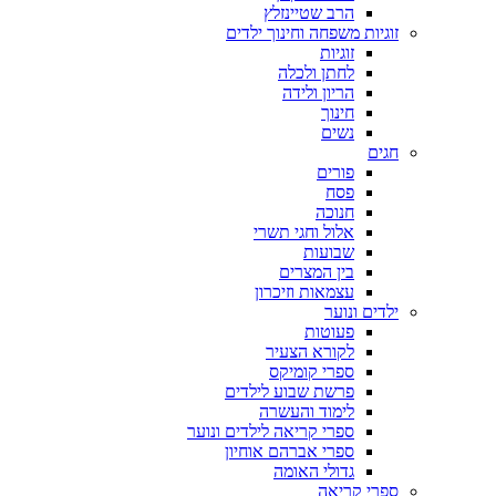
הרב שטיינזלץ
זוגיות משפחה וחינוך ילדים
זוגיות
לחתן ולכלה
הריון ולידה
חינוך
נשים
חגים
פורים
פסח
חנוכה
אלול וחגי תשרי
שבועות
בין המצרים
עצמאות וזיכרון
ילדים ונוער
פעוטות
לקורא הצעיר
ספרי קומיקס
פרשת שבוע לילדים
לימוד והעשרה
ספרי קריאה לילדים ונוער
ספרי אברהם אוחיון
גדולי האומה
ספרי קריאה