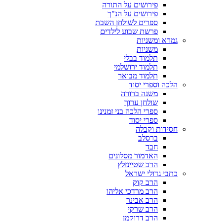
פירושים על התורה
פירושים על הנ"ך
ספרים לשולחן השבת
פרשת שבוע לילדים
גמרא ומשניות
משניות
תלמוד בבלי
תלמוד ירושלמי
תלמוד מבואר
הלכה וספרי יסוד
משנה ברורה
שולחן ערוך
ספרי הלכה בני זמנינו
ספרי יסוד
חסידות וקבלה
ברסלב
חבד
האדמור מסלונים
הרב שטיינזלץ
כתבי גדולי ישראל
הרב קוק
הרב מרדכי אליהו
הרב אבינר
הרב שרקי
הרב דרוקמן