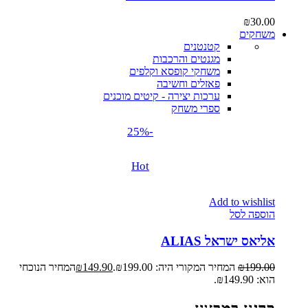
₪
30.00
משחקים
קטנטנים
מגנטים והרכבות
משחקי קופסא וקלפים
פאזלים וחשיבה
ערכות יצירה - קיטים מוכנים
ספרי משחק
-25%
Hot
Add to wishlist
הוספה לסל
אליאס ישראל ALIAS
199.00
₪
המחיר המקורי היה: ₪199.00.
149.90
₪
המחיר הנוכחי
הוא: ₪149.90.