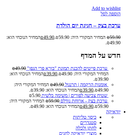
Add to wishlist
הוספה לסל
ערכת בצק – חגיגת יום הולדת
59.90
₪
המחיר המקורי היה: ₪59.90.
49.90
₪
המחיר הנוכחי הוא:
₪49.90.
חדש על המדף
ערכת פייטים להכנת תמונת "בורא פרי הגפן"
49.90
₪
המחיר המקורי היה: ₪49.90.
39.90
₪
המחיר הנוכחי הוא:
₪39.90.
אומנות הרקמה | תרנגול
49.90
₪
המחיר המקורי היה:
₪49.90.
39.90
₪
המחיר הנוכחי הוא: ₪39.90.
שטיח צביעה לפורים | משימה בלשית
5.90
₪
ערכת בצק - ארוחת נודלס
59.90
₪
המחיר המקורי היה:
₪59.90.
49.90
₪
המחיר הנוכחי הוא: ₪49.90.
יודאיקה
כיסוי טליתות
סטנדרים
לחתן ולכלה
מוצרי יודאיקה לחגים