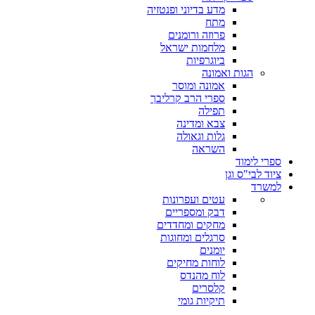
מדע בדיוני ופנטזיה
מתח
פרוזה ורומנים
מלחמות ישראל
ביוגרפיות
הגות ואמונה
אמונה ומוסר
ספרי הרב קרליבך
תפילה
צבא ומדינה
גלות וגאולה
השראה
ספרי לימוד
ציוד לבי"ס וגן
למשרד
עטים ועפרונות
דבק ומספריים
מחקים ומחדדים
סרגלים ומחוגות
יומנים
לוחות מחיקים
לוח מהנדס
קלסרים
תיקיות גומי