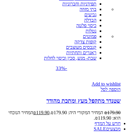
תפידניות וחברוניות
בתי מזוזה
גביעים
הבדלה
כיסוי פלטה
נטלות
פמוטים
קופות צדקה
קנבסים מעוצבים
ראנרים ותחתיות
שבת- מגש, סכין וכיסוי לחלות
-33%
Add to wishlist
הוספה לסל
שטנדר מתקפל מעץ ומתכת מהודר
179.90
₪
המחיר המקורי היה: ₪179.90.
119.90
₪
המחיר הנוכחי
הוא: ₪119.90.
חדש על המדף
מבצעים
SALE