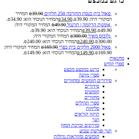
כרגע במבצע
פאזל בית כנסת החורבה 250 חלקים
39.90
₪
המחיר
המקורי היה: ₪39.90.
34.90
₪
המחיר הנוכחי הוא: ₪34.90.
אומנות הרקמה | תרנגול
49.90
₪
המחיר המקורי היה:
₪49.90.
39.90
₪
המחיר הנוכחי הוא: ₪39.90.
גלובוס מאיר
300.00
₪
המחיר המקורי היה:
₪300.00.
240.00
₪
המחיר הנוכחי הוא: ₪240.00.
פאזל 2000 חלקים בית כפרי
169.90
₪
המחיר המקורי היה:
₪169.90.
149.90
₪
המחיר הנוכחי הוא: ₪149.90.
מחנאות
ספרי קודש
כרגע במבצע
מבצע
ספרי מתנה
סידורים חומשים ומחזורים
סידורים
חומשים
מחזורים
ספרי תהילים
סליחות
תיקון קוראים
תנך
זמירונים וברכת המזון
תנך ופרשת שבוע
חומשים ומקראות גדולות