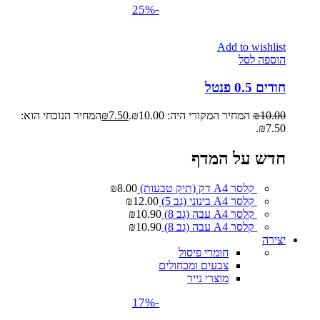
-25%
Add to wishlist
הוספה לסל
חודים 0.5 פנטל
10.00
₪
המחיר המקורי היה: ₪10.00.
7.50
₪
המחיר הנוכחי הוא:
₪7.50.
חדש על המדף
קלסר A4 דק (תיק טבעות)
8.00
₪
קלסר A4 בינוני (גב 5)
12.00
₪
קלסר A4 עבה (גב 8)
10.90
₪
קלסר A4 עבה (גב 8)
10.90
₪
יצירה
חומרי פיסול
צבעים ומכחולים
מוצרי נייר
-17%