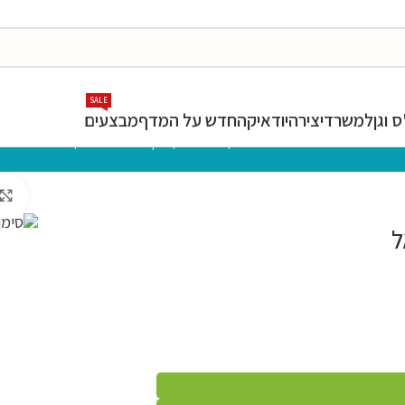
SALE
 וגן
למשרד
יצירה
יודאיקה
חדש על המדף
מבצעים
המרכז לספר
»
חנות
»
סימן לבנים- ויקרא | הרב אליעזר קשתיאל
ל