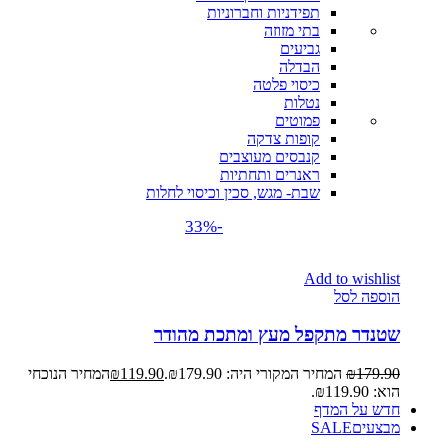
תפידניות וחברוניות
בתי מזוזה
גביעים
הבדלה
כיסוי פלטה
נטלות
פמוטים
קופות צדקה
קנבסים מעוצבים
ראנרים ותחתיות
שבת- מגש, סכין וכיסוי לחלות
-33%
Add to wishlist
הוספה לסל
שטנדר מתקפל מעץ ומתכת מהודר
179.90
₪
המחיר המקורי היה: ₪179.90.
119.90
₪
המחיר הנוכחי
הוא: ₪119.90.
חדש על המדף
מבצעים
SALE