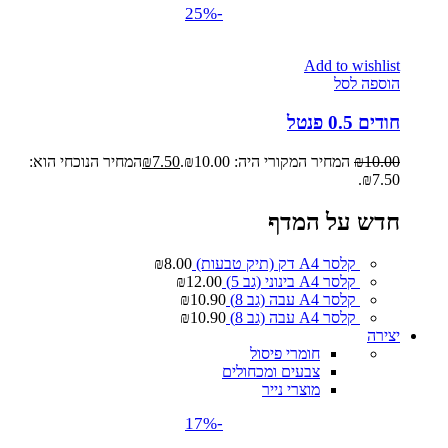
-25%
Add to wishlist
הוספה לסל
חודים 0.5 פנטל
10.00
₪
המחיר המקורי היה: ₪10.00.
7.50
₪
המחיר הנוכחי הוא:
₪7.50.
חדש על המדף
קלסר A4 דק (תיק טבעות)
8.00
₪
קלסר A4 בינוני (גב 5)
12.00
₪
קלסר A4 עבה (גב 8)
10.90
₪
קלסר A4 עבה (גב 8)
10.90
₪
יצירה
חומרי פיסול
צבעים ומכחולים
מוצרי נייר
-17%