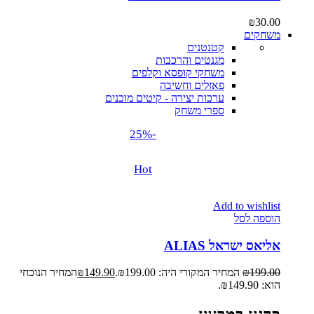
₪
30.00
משחקים
קטנטנים
מגנטים והרכבות
משחקי קופסא וקלפים
פאזלים וחשיבה
ערכות יצירה - קיטים מוכנים
ספרי משחק
-25%
Hot
Add to wishlist
הוספה לסל
אליאס ישראל ALIAS
199.00
₪
המחיר המקורי היה: ₪199.00.
149.90
₪
המחיר הנוכחי
הוא: ₪149.90.