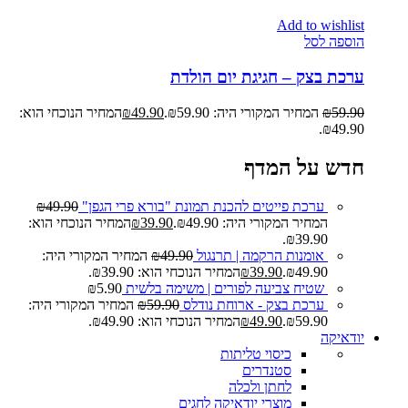
Add to wishlist
הוספה לסל
ערכת בצק – חגיגת יום הולדת
59.90
₪
המחיר המקורי היה: ₪59.90.
49.90
₪
המחיר הנוכחי הוא:
₪49.90.
חדש על המדף
ערכת פייטים להכנת תמונת "בורא פרי הגפן"
49.90
₪
המחיר המקורי היה: ₪49.90.
39.90
₪
המחיר הנוכחי הוא:
₪39.90.
אומנות הרקמה | תרנגול
49.90
₪
המחיר המקורי היה:
₪49.90.
39.90
₪
המחיר הנוכחי הוא: ₪39.90.
שטיח צביעה לפורים | משימה בלשית
5.90
₪
ערכת בצק - ארוחת נודלס
59.90
₪
המחיר המקורי היה:
₪59.90.
49.90
₪
המחיר הנוכחי הוא: ₪49.90.
יודאיקה
כיסוי טליתות
סטנדרים
לחתן ולכלה
מוצרי יודאיקה לחגים