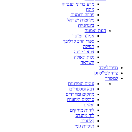
מדע בדיוני ופנטזיה
מתח
פרוזה ורומנים
מלחמות ישראל
ביוגרפיות
הגות ואמונה
אמונה ומוסר
ספרי הרב קרליבך
תפילה
צבא ומדינה
גלות וגאולה
השראה
ספרי לימוד
ציוד לבי"ס וגן
למשרד
עטים ועפרונות
דבק ומספריים
מחקים ומחדדים
סרגלים ומחוגות
יומנים
לוחות מחיקים
לוח מהנדס
קלסרים
תיקיות גומי