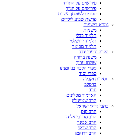
פירושים על התורה
פירושים על הנ"ך
ספרים לשולחן השבת
פרשת שבוע לילדים
גמרא ומשניות
משניות
תלמוד בבלי
תלמוד ירושלמי
תלמוד מבואר
הלכה וספרי יסוד
משנה ברורה
שולחן ערוך
ספרי הלכה בני זמנינו
ספרי יסוד
חסידות וקבלה
ברסלב
חבד
האדמור מסלונים
הרב שטיינזלץ
כתבי גדולי ישראל
הרב קוק
הרב מרדכי אליהו
הרב אבינר
הרב שרקי
הרב דרוקמן