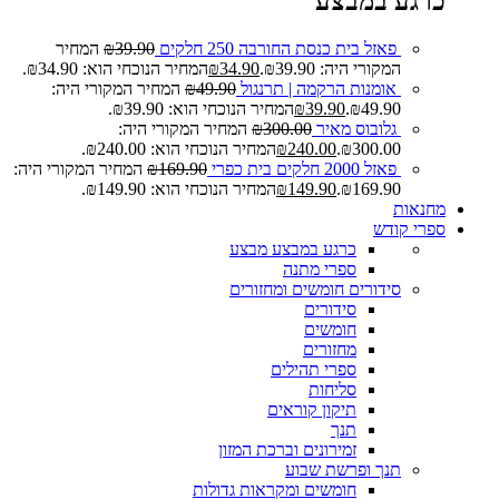
כרגע במבצע
פאזל בית כנסת החורבה 250 חלקים
39.90
₪
המחיר
המקורי היה: ₪39.90.
34.90
₪
המחיר הנוכחי הוא: ₪34.90.
אומנות הרקמה | תרנגול
49.90
₪
המחיר המקורי היה:
₪49.90.
39.90
₪
המחיר הנוכחי הוא: ₪39.90.
גלובוס מאיר
300.00
₪
המחיר המקורי היה:
₪300.00.
240.00
₪
המחיר הנוכחי הוא: ₪240.00.
פאזל 2000 חלקים בית כפרי
169.90
₪
המחיר המקורי היה:
₪169.90.
149.90
₪
המחיר הנוכחי הוא: ₪149.90.
מחנאות
ספרי קודש
כרגע במבצע
מבצע
ספרי מתנה
סידורים חומשים ומחזורים
סידורים
חומשים
מחזורים
ספרי תהילים
סליחות
תיקון קוראים
תנך
זמירונים וברכת המזון
תנך ופרשת שבוע
חומשים ומקראות גדולות