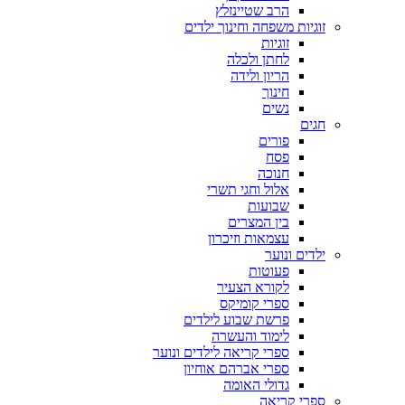
הרב שטיינזלץ
זוגיות משפחה וחינוך ילדים
זוגיות
לחתן ולכלה
הריון ולידה
חינוך
נשים
חגים
פורים
פסח
חנוכה
אלול וחגי תשרי
שבועות
בין המצרים
עצמאות וזיכרון
ילדים ונוער
פעוטות
לקורא הצעיר
ספרי קומיקס
פרשת שבוע לילדים
לימוד והעשרה
ספרי קריאה לילדים ונוער
ספרי אברהם אוחיון
גדולי האומה
ספרי קריאה