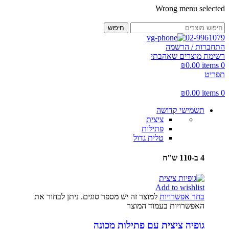
Wrong menu selected
חיפוש
02-9961079
התחברות / הרשמה
רשימת מוצרים שאהבתי
₪
0.00
items
0
תפריט
₪
0.00
items
0
תשמישי קדושה
ציצית
פתילות
טלית גדול
4 ב-110 ש"ח
Add to wishlist
בחר אפשרויות
למוצר זה יש מספר סוגים. ניתן לבחור את
האפשרויות בעמוד המוצר
גופיה ציצית עם פתילות מכונה