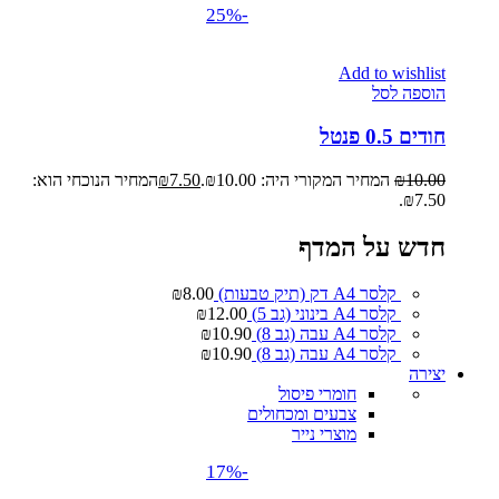
-25%
Add to wishlist
הוספה לסל
חודים 0.5 פנטל
10.00
₪
המחיר המקורי היה: ₪10.00.
7.50
₪
המחיר הנוכחי הוא:
₪7.50.
חדש על המדף
קלסר A4 דק (תיק טבעות)
8.00
₪
קלסר A4 בינוני (גב 5)
12.00
₪
קלסר A4 עבה (גב 8)
10.90
₪
קלסר A4 עבה (גב 8)
10.90
₪
יצירה
חומרי פיסול
צבעים ומכחולים
מוצרי נייר
-17%