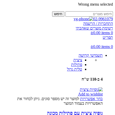
Wrong menu selected
חיפוש
02-9961079
התחברות / הרשמה
רשימת מוצרים שאהבתי
₪
0.00
items
0
תפריט
₪
0.00
items
0
תשמישי קדושה
ציצית
פתילות
טלית גדול
4 ב-110 ש"ח
Add to wishlist
בחר אפשרויות
למוצר זה יש מספר סוגים. ניתן לבחור את
האפשרויות בעמוד המוצר
גופיה ציצית עם פתילות מכונה