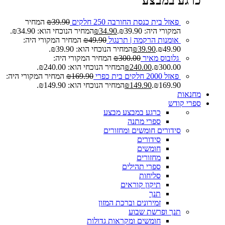
כרגע במבצע
פאזל בית כנסת החורבה 250 חלקים
39.90
₪
המחיר
המקורי היה: ₪39.90.
34.90
₪
המחיר הנוכחי הוא: ₪34.90.
אומנות הרקמה | תרנגול
49.90
₪
המחיר המקורי היה:
₪49.90.
39.90
₪
המחיר הנוכחי הוא: ₪39.90.
גלובוס מאיר
300.00
₪
המחיר המקורי היה:
₪300.00.
240.00
₪
המחיר הנוכחי הוא: ₪240.00.
פאזל 2000 חלקים בית כפרי
169.90
₪
המחיר המקורי היה:
₪169.90.
149.90
₪
המחיר הנוכחי הוא: ₪149.90.
מחנאות
ספרי קודש
כרגע במבצע
מבצע
ספרי מתנה
סידורים חומשים ומחזורים
סידורים
חומשים
מחזורים
ספרי תהילים
סליחות
תיקון קוראים
תנך
זמירונים וברכת המזון
תנך ופרשת שבוע
חומשים ומקראות גדולות