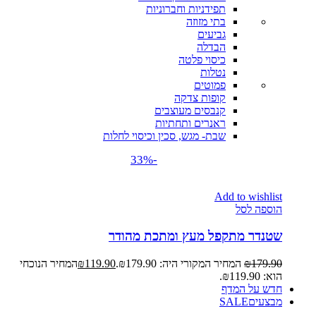
תפידניות וחברוניות
בתי מזוזה
גביעים
הבדלה
כיסוי פלטה
נטלות
פמוטים
קופות צדקה
קנבסים מעוצבים
ראנרים ותחתיות
שבת- מגש, סכין וכיסוי לחלות
-33%
Add to wishlist
הוספה לסל
שטנדר מתקפל מעץ ומתכת מהודר
179.90
₪
המחיר המקורי היה: ₪179.90.
119.90
₪
המחיר הנוכחי
הוא: ₪119.90.
חדש על המדף
מבצעים
SALE