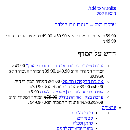
Add to wishlist
הוספה לסל
ערכת בצק – חגיגת יום הולדת
59.90
₪
המחיר המקורי היה: ₪59.90.
49.90
₪
המחיר הנוכחי הוא:
₪49.90.
חדש על המדף
ערכת פייטים להכנת תמונת "בורא פרי הגפן"
49.90
₪
המחיר המקורי היה: ₪49.90.
39.90
₪
המחיר הנוכחי הוא:
₪39.90.
אומנות הרקמה | תרנגול
49.90
₪
המחיר המקורי היה:
₪49.90.
39.90
₪
המחיר הנוכחי הוא: ₪39.90.
שטיח צביעה לפורים | משימה בלשית
5.90
₪
ערכת בצק - ארוחת נודלס
59.90
₪
המחיר המקורי היה:
₪59.90.
49.90
₪
המחיר הנוכחי הוא: ₪49.90.
יודאיקה
כיסוי טליתות
סטנדרים
לחתן ולכלה
מוצרי יודאיקה לחגים