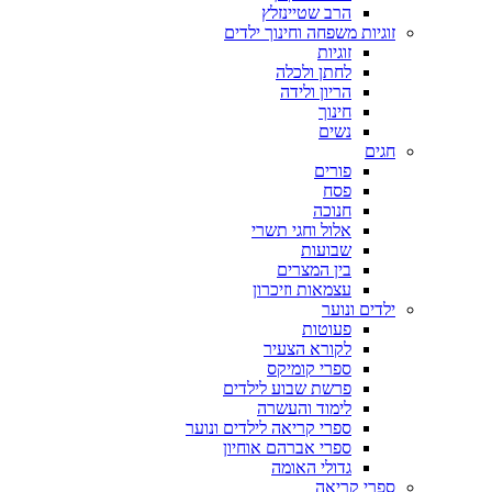
הרב שטיינזלץ
זוגיות משפחה וחינוך ילדים
זוגיות
לחתן ולכלה
הריון ולידה
חינוך
נשים
חגים
פורים
פסח
חנוכה
אלול וחגי תשרי
שבועות
בין המצרים
עצמאות וזיכרון
ילדים ונוער
פעוטות
לקורא הצעיר
ספרי קומיקס
פרשת שבוע לילדים
לימוד והעשרה
ספרי קריאה לילדים ונוער
ספרי אברהם אוחיון
גדולי האומה
ספרי קריאה