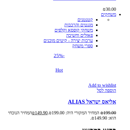
₪
30.00
משחקים
קטנטנים
מגנטים והרכבות
משחקי קופסא וקלפים
פאזלים וחשיבה
ערכות יצירה - קיטים מוכנים
ספרי משחק
-25%
Hot
Add to wishlist
הוספה לסל
אליאס ישראל ALIAS
199.00
₪
המחיר המקורי היה: ₪199.00.
149.90
₪
המחיר הנוכחי
הוא: ₪149.90.