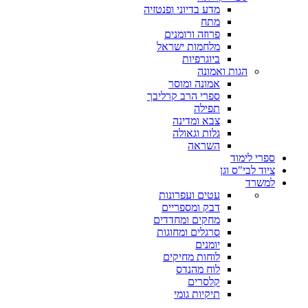
מדע בדיוני ופנטזיה
מתח
פרוזה ורומנים
מלחמות ישראל
ביוגרפיות
הגות ואמונה
אמונה ומוסר
ספרי הרב קרליבך
תפילה
צבא ומדינה
גלות וגאולה
השראה
ספרי לימוד
ציוד לבי"ס וגן
למשרד
עטים ועפרונות
דבק ומספריים
מחקים ומחדדים
סרגלים ומחוגות
יומנים
לוחות מחיקים
לוח מהנדס
קלסרים
תיקיות גומי