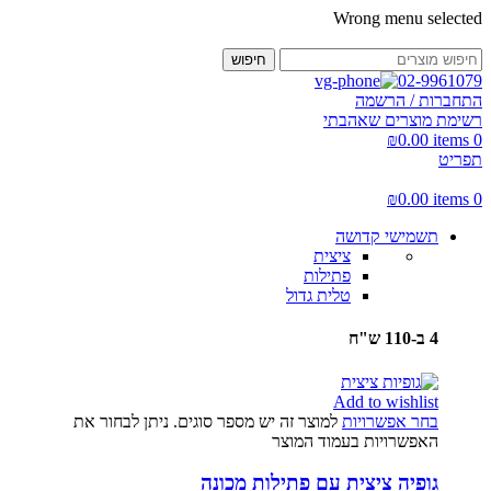
Wrong menu selected
חיפוש
02-9961079
התחברות / הרשמה
רשימת מוצרים שאהבתי
₪
0.00
items
0
תפריט
₪
0.00
items
0
תשמישי קדושה
ציצית
פתילות
טלית גדול
4 ב-110 ש"ח
Add to wishlist
בחר אפשרויות
למוצר זה יש מספר סוגים. ניתן לבחור את
האפשרויות בעמוד המוצר
גופיה ציצית עם פתילות מכונה