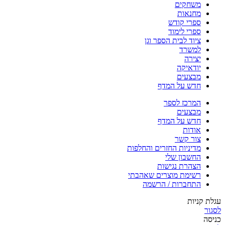
משחקים
מחנאות
ספרי קודש
ספרי לימוד
ציוד לבית הספר וגן
למשרד
יצירה
יודאיקה
מבצעים
חדש על המדף
המרכז לספר
מבצעים
חדש על המדף
אודות
צור קשר
מדיניות החזרים והחלפות
החשבון שלי
הצהרת נגישות
רשימת מוצרים שאהבתי
התחברות / הרשמה
עגלת קניות
לסגור
כניסה