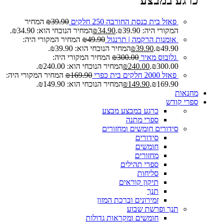
כרגע במבצע
פאזל בית כנסת החורבה 250 חלקים
39.90
₪
המחיר
המקורי היה: ₪39.90.
34.90
₪
המחיר הנוכחי הוא: ₪34.90.
אומנות הרקמה | תרנגול
49.90
₪
המחיר המקורי היה:
₪49.90.
39.90
₪
המחיר הנוכחי הוא: ₪39.90.
גלובוס מאיר
300.00
₪
המחיר המקורי היה:
₪300.00.
240.00
₪
המחיר הנוכחי הוא: ₪240.00.
פאזל 2000 חלקים בית כפרי
169.90
₪
המחיר המקורי היה:
₪169.90.
149.90
₪
המחיר הנוכחי הוא: ₪149.90.
מחנאות
ספרי קודש
כרגע במבצע
מבצע
ספרי מתנה
סידורים חומשים ומחזורים
סידורים
חומשים
מחזורים
ספרי תהילים
סליחות
תיקון קוראים
תנך
זמירונים וברכת המזון
תנך ופרשת שבוע
חומשים ומקראות גדולות