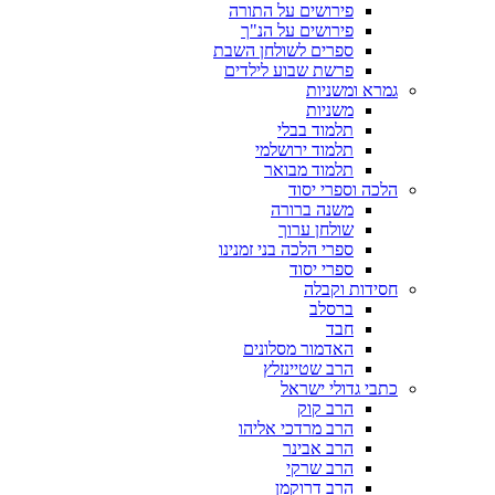
פירושים על התורה
פירושים על הנ"ך
ספרים לשולחן השבת
פרשת שבוע לילדים
גמרא ומשניות
משניות
תלמוד בבלי
תלמוד ירושלמי
תלמוד מבואר
הלכה וספרי יסוד
משנה ברורה
שולחן ערוך
ספרי הלכה בני זמנינו
ספרי יסוד
חסידות וקבלה
ברסלב
חבד
האדמור מסלונים
הרב שטיינזלץ
כתבי גדולי ישראל
הרב קוק
הרב מרדכי אליהו
הרב אבינר
הרב שרקי
הרב דרוקמן