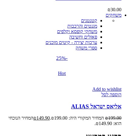
₪
30.00
משחקים
קטנטנים
מגנטים והרכבות
משחקי קופסא וקלפים
פאזלים וחשיבה
ערכות יצירה - קיטים מוכנים
ספרי משחק
-25%
Hot
Add to wishlist
הוספה לסל
אליאס ישראל ALIAS
199.00
₪
המחיר המקורי היה: ₪199.00.
149.90
₪
המחיר הנוכחי
הוא: ₪149.90.