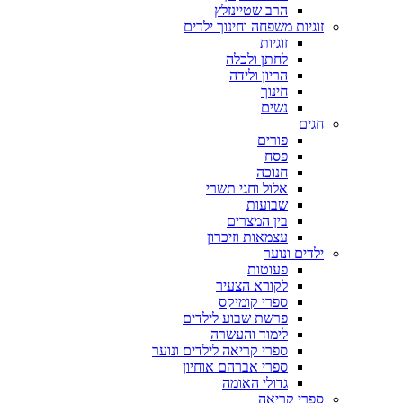
הרב שטיינזלץ
זוגיות משפחה וחינוך ילדים
זוגיות
לחתן ולכלה
הריון ולידה
חינוך
נשים
חגים
פורים
פסח
חנוכה
אלול וחגי תשרי
שבועות
בין המצרים
עצמאות וזיכרון
ילדים ונוער
פעוטות
לקורא הצעיר
ספרי קומיקס
פרשת שבוע לילדים
לימוד והעשרה
ספרי קריאה לילדים ונוער
ספרי אברהם אוחיון
גדולי האומה
ספרי קריאה