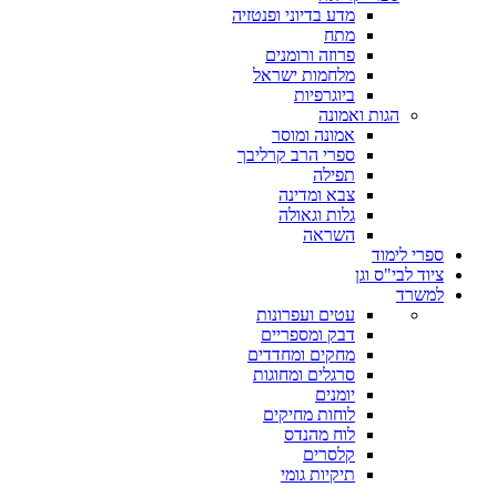
מדע בדיוני ופנטזיה
מתח
פרוזה ורומנים
מלחמות ישראל
ביוגרפיות
הגות ואמונה
אמונה ומוסר
ספרי הרב קרליבך
תפילה
צבא ומדינה
גלות וגאולה
השראה
ספרי לימוד
ציוד לבי"ס וגן
למשרד
עטים ועפרונות
דבק ומספריים
מחקים ומחדדים
סרגלים ומחוגות
יומנים
לוחות מחיקים
לוח מהנדס
קלסרים
תיקיות גומי