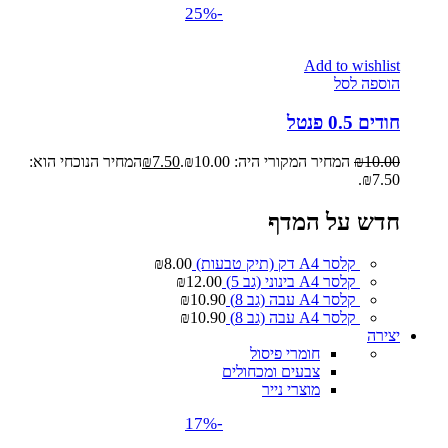
-25%
Add to wishlist
הוספה לסל
חודים 0.5 פנטל
10.00
₪
המחיר המקורי היה: ₪10.00.
7.50
₪
המחיר הנוכחי הוא:
₪7.50.
חדש על המדף
קלסר A4 דק (תיק טבעות)
8.00
₪
קלסר A4 בינוני (גב 5)
12.00
₪
קלסר A4 עבה (גב 8)
10.90
₪
קלסר A4 עבה (גב 8)
10.90
₪
יצירה
חומרי פיסול
צבעים ומכחולים
מוצרי נייר
-17%