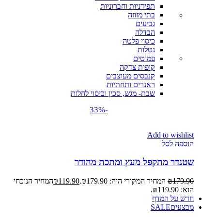
תפידניות וחברוניות
בתי מזוזה
גביעים
הבדלה
כיסוי פלטה
נטלות
פמוטים
קופות צדקה
קנבסים מעוצבים
ראנרים ותחתיות
שבת- מגש, סכין וכיסוי לחלות
-33%
Add to wishlist
הוספה לסל
שטנדר מתקפל מעץ ומתכת מהודר
179.90
₪
המחיר המקורי היה: ₪179.90.
119.90
₪
המחיר הנוכחי
הוא: ₪119.90.
חדש על המדף
מבצעים
SALE