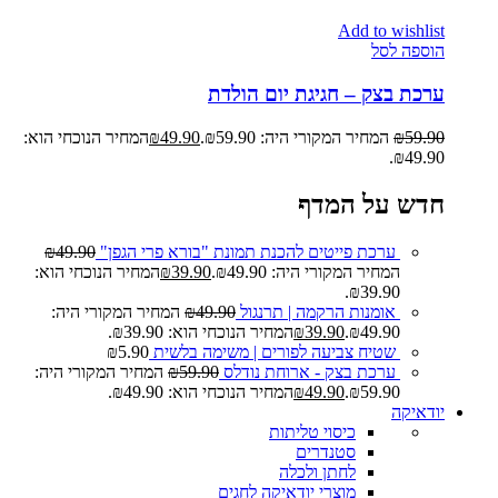
Add to wishlist
הוספה לסל
ערכת בצק – חגיגת יום הולדת
59.90
₪
המחיר המקורי היה: ₪59.90.
49.90
₪
המחיר הנוכחי הוא:
₪49.90.
חדש על המדף
ערכת פייטים להכנת תמונת "בורא פרי הגפן"
49.90
₪
המחיר המקורי היה: ₪49.90.
39.90
₪
המחיר הנוכחי הוא:
₪39.90.
אומנות הרקמה | תרנגול
49.90
₪
המחיר המקורי היה:
₪49.90.
39.90
₪
המחיר הנוכחי הוא: ₪39.90.
שטיח צביעה לפורים | משימה בלשית
5.90
₪
ערכת בצק - ארוחת נודלס
59.90
₪
המחיר המקורי היה:
₪59.90.
49.90
₪
המחיר הנוכחי הוא: ₪49.90.
יודאיקה
כיסוי טליתות
סטנדרים
לחתן ולכלה
מוצרי יודאיקה לחגים