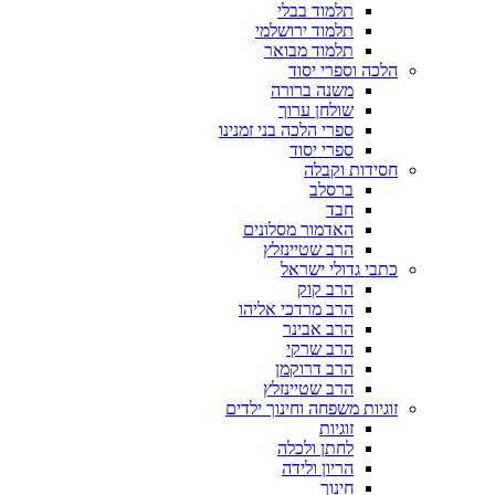
תלמוד בבלי
תלמוד ירושלמי
תלמוד מבואר
הלכה וספרי יסוד
משנה ברורה
שולחן ערוך
ספרי הלכה בני זמנינו
ספרי יסוד
חסידות וקבלה
ברסלב
חבד
האדמור מסלונים
הרב שטיינזלץ
כתבי גדולי ישראל
הרב קוק
הרב מרדכי אליהו
הרב אבינר
הרב שרקי
הרב דרוקמן
הרב שטיינזלץ
זוגיות משפחה וחינוך ילדים
זוגיות
לחתן ולכלה
הריון ולידה
חינוך