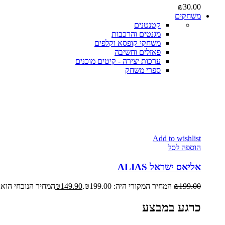
₪
30.00
משחקים
קטנטנים
מגנטים והרכבות
משחקי קופסא וקלפים
פאזלים וחשיבה
ערכות יצירה - קיטים מוכנים
ספרי משחק
Add to wishlist
הוספה לסל
אליאס ישראל ALIAS
199.00
₪
המחיר המקורי היה: ₪199.00.
149.90
₪
המחיר הנוכחי הוא: ₪149.90
כרגע במבצע