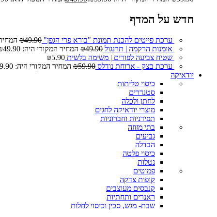
חדש על המדף
ערכת פייטים להכנת תמונת "בורא פרי הגפן"
49.90
₪
המחיר המ
אומנות הרקמה | תרנגול
49.90
₪
המחיר המקורי היה: ₪49.90.
שטיח צביעה לפורים | משימה בלשית
5.90
₪
ערכת בצק - ארוחת נודלס
59.90
₪
המחיר המקורי היה: ₪59.90.
יודאיקה
כיסוי טליתות
סטנדרים
לחתן ולכלה
מוצרי יודאיקה לחגים
תפידניות וחברוניות
בתי מזוזה
גביעים
הבדלה
כיסוי פלטה
נטלות
פמוטים
קופות צדקה
קנבסים מעוצבים
ראנרים ותחתיות
שבת- מגש, סכין וכיסוי לחלות