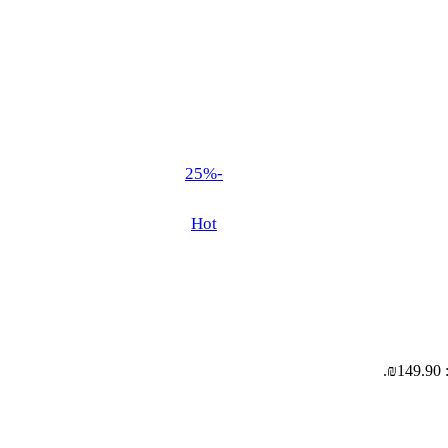
-25%
Hot
.