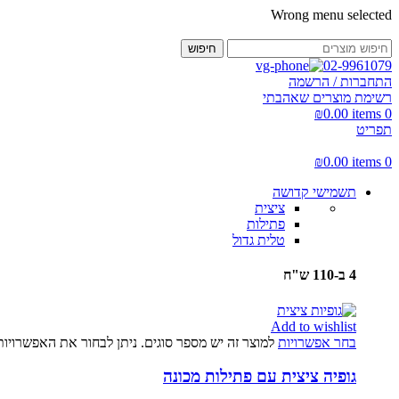
Wrong menu selected
חיפוש
02-9961079
התחברות / הרשמה
רשימת מוצרים שאהבתי
₪
0.00
items
0
תפריט
₪
0.00
items
0
תשמישי קדושה
ציצית
פתילות
טלית גדול
4 ב-110 ש"ח
Add to wishlist
בחר אפשרויות
למוצר זה יש מספר סוגים. ניתן לבחור את האפשרויו
גופיה ציצית עם פתילות מכונה