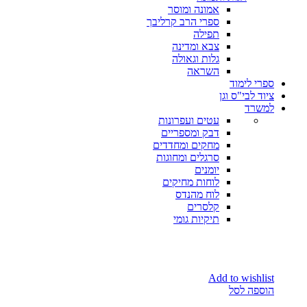
אמונה ומוסר
ספרי הרב קרליבך
תפילה
צבא ומדינה
גלות וגאולה
השראה
ספרי לימוד
ציוד לבי"ס וגן
למשרד
עטים ועפרונות
דבק ומספריים
מחקים ומחדדים
סרגלים ומחוגות
יומנים
לוחות מחיקים
לוח מהנדס
קלסרים
תיקיות גומי
Add to wishlist
הוספה לסל