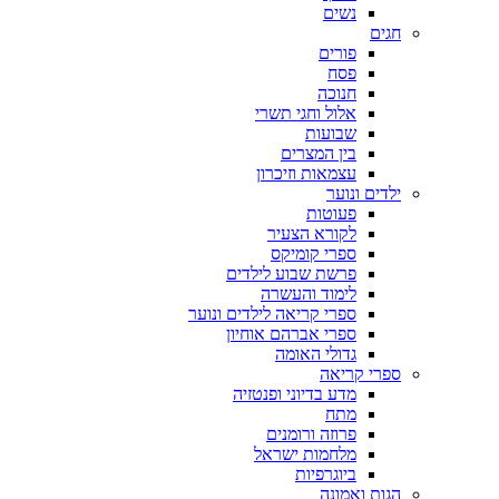
נשים
חגים
פורים
פסח
חנוכה
אלול וחגי תשרי
שבועות
בין המצרים
עצמאות וזיכרון
ילדים ונוער
פעוטות
לקורא הצעיר
ספרי קומיקס
פרשת שבוע לילדים
לימוד והעשרה
ספרי קריאה לילדים ונוער
ספרי אברהם אוחיון
גדולי האומה
ספרי קריאה
מדע בדיוני ופנטזיה
מתח
פרוזה ורומנים
מלחמות ישראל
ביוגרפיות
הגות ואמונה