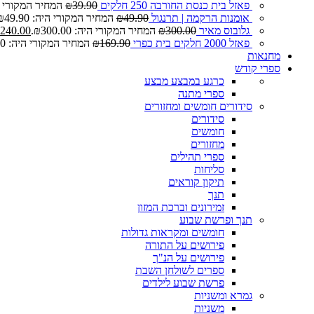
פאזל בית כנסת החורבה 250 חלקים
39.90
₪
המחיר המקורי היה: 0
אומנות הרקמה | תרנגול
49.90
₪
המחיר המקורי היה: ₪49.90.
גלובוס מאיר
300.00
₪
המחיר המקורי היה: ₪300.00.
240.00
פאזל 2000 חלקים בית כפרי
169.90
₪
המחיר המקורי היה: ₪169.90.
מחנאות
ספרי קודש
כרגע במבצע
מבצע
ספרי מתנה
סידורים חומשים ומחזורים
סידורים
חומשים
מחזורים
ספרי תהילים
סליחות
תיקון קוראים
תנך
זמירונים וברכת המזון
תנך ופרשת שבוע
חומשים ומקראות גדולות
פירושים על התורה
פירושים על הנ"ך
ספרים לשולחן השבת
פרשת שבוע לילדים
גמרא ומשניות
משניות