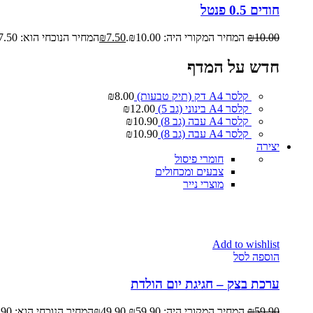
חודים 0.5 פנטל
10.00
₪
המחיר המקורי היה: ₪10.00.
7.50
₪
המחיר הנוכחי הוא: ₪7.50.
חדש על המדף
קלסר A4 דק (תיק טבעות)
8.00
₪
קלסר A4 בינוני (גב 5)
12.00
₪
קלסר A4 עבה (גב 8)
10.90
₪
קלסר A4 עבה (גב 8)
10.90
₪
יצירה
חומרי פיסול
צבעים ומכחולים
מוצרי נייר
Add to wishlist
הוספה לסל
ערכת בצק – חגיגת יום הולדת
59.90
₪
המחיר המקורי היה: ₪59.90.
49.90
₪
המחיר הנוכחי הוא: ₪49.90.