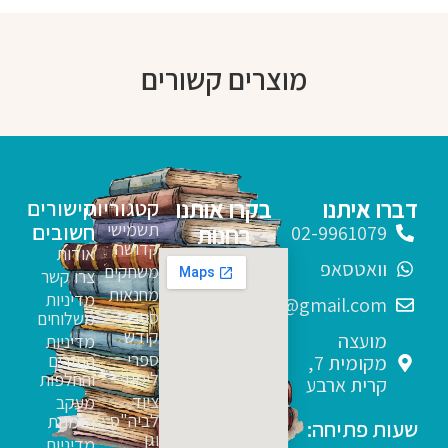
מוצרים קשורים
דברו איתנו
בקרו אותנו
קטגוריות
קישורים
תשמישי
חשובים
בחנות
02-9961079
קדושה
אודות
וואטסאפ
משחקים
צרו קשר
מחנאות
מדיניות
sfarim.k4@gmail.com
ספרי
משלוחים
קודש
מועצה
מדיניות
ספרי
החזרים
מקומית 7,
לימוד
והחלפות
קרית ארבע
ציוד
מעקב
לביה"ס
הזמנות
שעות פתיחה:
וגן
מדיניות